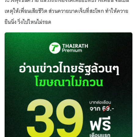
ระวังพุ่งชนควาย แล้วรถเก๋งยังได้เหยียบทับร่างเพื่อน จนเป็น
เหตุให้เพื่อนเสียชีวิต ส่วนควายบาดเจ็บที่สะโพก ทำให้ควาย
ยืนนิ่ง วิ่งไปไหนไม่รอด