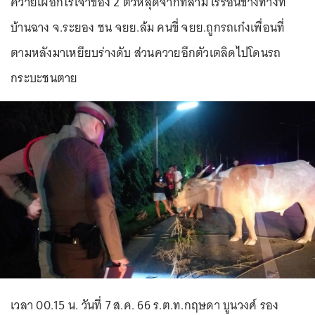
ควายเผือกไร้เจ้าของ 2 ตัวหลุดจากที่ล่าม เร่ร่อนข้างทางที่
บ้านฉาง จ.ระยอง ชน จยย.ล้ม คนขี่ จยย.ถูกรถเก๋งเพื่อนที่
ตามหลังมาเหยียบร่างดับ ส่วนควายอีกตัวเตลิดไปโดนรถ
กระบะชนตาย
เวลา 00.15 น. วันที่ 7 ส.ค. 66 ร.ต.ท.กฤษดา บูนวงศ์ รอง