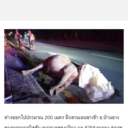
ห่างออกไปประมาณ 200 เมตร ฝั่งสวนเลนขาเข้า อ.บ้านฉาง
พบรถกระบะนิสสัน หมายเลขทะเบียน ผก 8258 ระยอง สภาพ