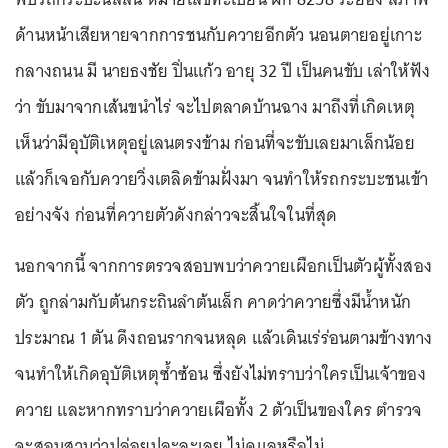
ด้านหน้าเสียหายจากการชนกับควายอีกตัว นอนตายอยู่เกาะ
กลางถนน มี นายธงชัย ปิ่นแก้ว อายุ 32 ปี เป็นคนขับ เล่าให้ฟัง
ว่า ขับมาจากเส้นขนำไร่ จะไปตลาดบ้านฉาง มาถึงที่เกิดเหตุ
เห็นว่ามีอุบัติเหตุอยู่เลนตรงข้าม ก่อนที่จะขับเลยมาเล็กน้อย
แล้วก็เจอกับควายวิ่งเตลิดข้ามฝั่งมา จนทำให้รถกระบะชนเข้า
อย่างจัง ก่อนที่ควายตัวดังกล่าวจะสิ้นใจในที่สุด
นอกจากนี้ จากการตรวจสอบพบว่าควายเผือกเป็นตัวผู้ทั้งสอง
ตัว ถูกล่ามกับต้นกระถินลำต้นเล็ก คาดว่าควายซึ่งมีน้ำหนัก
ประมาณ 1 ตัน ดึงถอนรากจนหลุด แล้วเดินเร่ร่อนตามข้างทาง
จนทำให้เกิดอุบัติเหตุซ้ำซ้อน ซึ่งยังไม่ทราบว่าใครเป็นเจ้าของ
ควาย และหากทราบว่าควายเผือทั้ง 2 ตัวเป็นของใคร ตำรวจ
จะสอบสวนว่าปล่อยปละละเลย ไม่ดูแลหรือไม่.