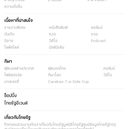
อาชญากรรม
ยานยนต์
ราคาทองคำ
ความยั่งยืน
เนื้อหาที่น่าสนใจ
รายงานพิเศษ
หนังสือพิมพ์
คอลัมน์
บันเทิง
ดวง
หวย
นิยาย
วิดีโอ
Podcast
ไลฟ์สไตล์
มัลติมีเดีย
กีฬา
ฟุตบอลต่่างประเทศ
ฟุตบอลไทย
คอลัมน์
ไฟต์สปอร์ต
กีฬาโลก
วิดีโอ
แกลเลอรี่
Carabao 7-a-Side Cup
ช็อปปิ้ง
ไทยรัฐอีเวนต์
เกี่ยวกับไทยรัฐ
กิจกรรม
ร่วมงานกับเรา
เกี่ยวกับไทยรัฐ
มูลนิธิไทยรัฐ
ศูนย์ข้อมูลไทยรัฐ
FAQ