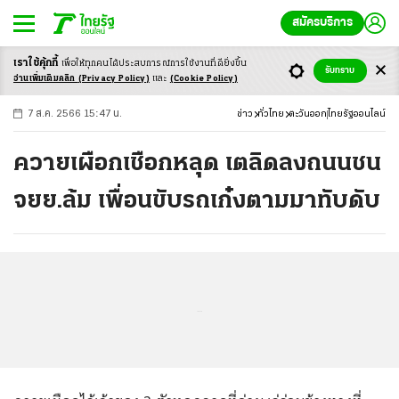
สมัครบริการ
เราใช้คุ้กกี้
เพื่อให้ทุกคนได้ประสบ
การณ์การใช้งานที่ดียิ่งขึ้น
+
ก
ก
-ก
รับทราบ
อ่านเพิ่มเติมคลิก
(Privacy Policy)
และ
(Cookie Policy)
7 ส.ค. 2566 15:47 น.
ข่าว
ทั่วไทย
ตะวันออก
ไทยรัฐออนไลน์
ควายเผือกเชือกหลุด เตลิดลงถนนชน
จยย.ล้ม เพื่อนขับรถเก๋งตามมาทับดับ
...