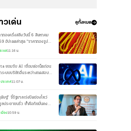
่าวเด่น
ดูทั้งหมด
าทองครึ่งสลึงวันนี้ 6 สิงหาคม
9 อัปเดตล่าสุด "ราคาทองรูป
รณ" กี่บาทแล้ว
ระแส
11:16 น.
a ยอมรับ AI เชื่อมต่อเน็ตก่อน
กระบบบริษัทอื่นระหว่างทดสอบ
เกิดจากตั้งค่าระบบผิด
งประเทศ
11:07 น.
ุดิษฐ์” จี้รัฐบาลเร่งปิดช่องโหว่
มูลประชาชนรั่ว ย้ำคือภัยมั่นคง
ับชาติ
เมือง
10:59 น.