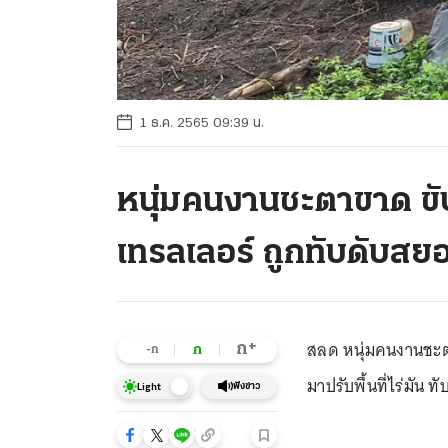
1 ธ.ค. 2565 09:39 น.
หนุ่มคนงานชะตาขาด ขั
เทรลเลอร์ ถูกทับดับสย
สลด หนุ่มคนงานชะต
+
ก
ก
-ก
มาปรับพื้นที่ไร่มัน
ฟังข่าว
Light