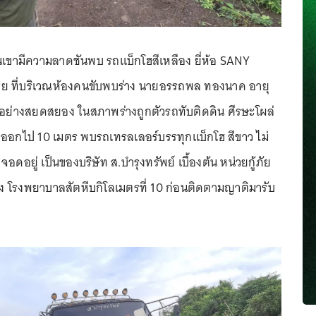
เนินเขามีความลาดชันพบ รถแบ็กโฮสีเหลือง ยี่ห้อ SANY
 ที่บริเวณห้องคนขับพบร่าง นายอรรถพล ทองนาค อายุ
วิตอย่างสยดสยอง ในสภาพร่างถูกตัวรถทับติดดิน ศีรษะโผล่
ออกไป 10 เมตร พบรถเทรลเลอร์บรรทุกแบ็กโฮ สีขาว ไม่
อดอยู่ เป็นของบริษัท ส.บำรุงทรัพย์ เบื้องต้น หน่วยกู้ภัย
ัง โรงพยาบาลสัตหีบกิโลเมตรที่ 10 ก่อนติดตามญาติมารับ