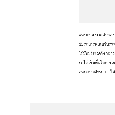
สอบถาม นายจำลอง บำร
ขับรถเทรลเลอร์บรรท
ไร่มันบริเวณดังกล่า
รถได้เกิดลื่นไถล จน
ออกจากตัวรถ แต่ไม่พ