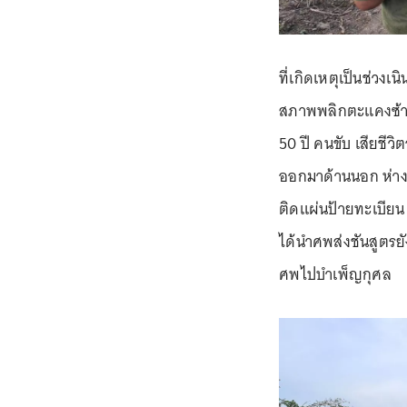
ที่เกิดเหตุเป็นช่วง
สภาพพลิกตะแคงซ้าย
50 ปี คนขับ เสียชี
ออกมาด้านนอก ห่าง
ติดแผ่นป้ายทะเบียน จ
ได้นำศพส่งชันสูตรย
ศพไปบำเพ็ญกุศล