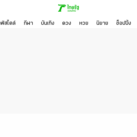
ลฟ์สไตล์
กีฬา
บันเทิง
ดวง
หวย
นิยาย
ช็อปปิ้ง