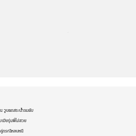
...
วัน วูบตกสระน้ำจมดับ
มียรุ่นพี่ไม่สวย
 คู่กรณีหลบหนี