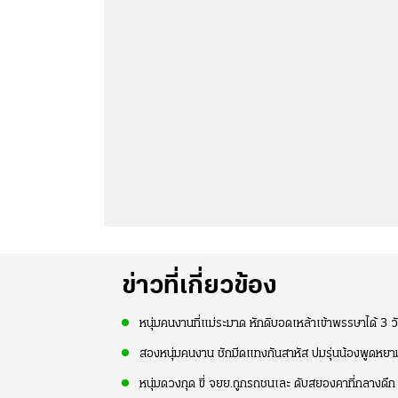
ข่าวที่เกี่ยวข้อง
หนุ่มคนงานที่แม่ระมาด หักดิบอดเหล้าเข้าพรรษาได้ 3 
สองหนุ่มคนงาน ชักมีดแทงกันสาหัส ปมรุ่นน้องพูดหยามเ
หนุ่มดวงกุด ขี่ จยย.ถูกรถชนเละ ดับสยองคาที่กลางดึก