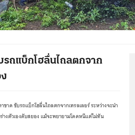
บรถแบ็กโฮลื่นไถลตกจาก
อง
าขาด ขับรถแบ็กโฮลื่นไถลตกจากเทรลเลอร์ ระหว่างจะนำ
 ทับร่างตัวเองดับสยอง แม้จะพยายามโดดหนีแต่ไม่ทัน