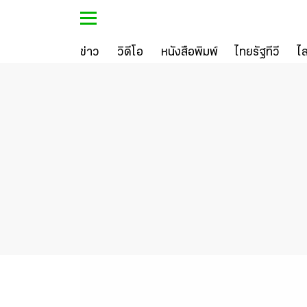
ข่าว
วิดีโอ
หนังสือพิมพ์
ไทยรัฐทีวี
ไ