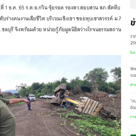
ันที่ 1 ธ.ค. 65 ร.ต.อ.กวิน จุ้ยรอด รองสว.สอบสวน สภ.สัตหีบ
ทับร่างคนงานเสียชีวิต บริเวณเชิงเขา ซอยหุบเขาสวรรค์ ม.7
ข
จ.ชลบุรี จึงพร้อมด้วย หน่วยกู้ภัยมูลนิธิสว่างโรจนธรรมสถาน
ราค
256
พร
ในก
Met
แฮ
คาด
ต่า
“อน
ข้อ
ระด
การ