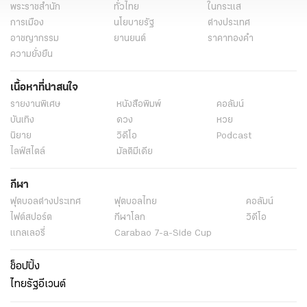
พระราชสำนัก
ทั่วไทย
ในกระแส
การเมือง
นโยบายรัฐ
ต่างประเทศ
อาชญากรรม
ยานยนต์
ราคาทองคำ
ความยั่งยืน
เนื้อหาที่น่าสนใจ
รายงานพิเศษ
หนังสือพิมพ์
คอลัมน์
บันเทิง
ดวง
หวย
นิยาย
วิดีโอ
Podcast
ไลฟ์สไตล์
มัลติมีเดีย
กีฬา
ฟุตบอลต่่างประเทศ
ฟุตบอลไทย
คอลัมน์
ไฟต์สปอร์ต
กีฬาโลก
วิดีโอ
แกลเลอรี่
Carabao 7-a-Side Cup
ช็อปปิ้ง
ไทยรัฐอีเวนต์