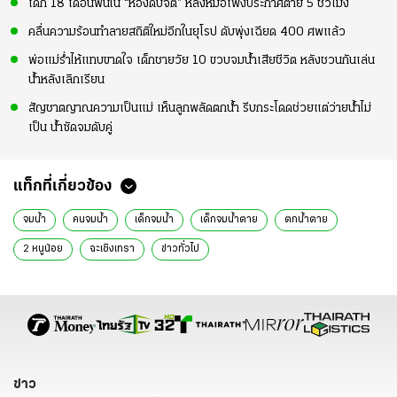
เด็ก 18 เดือนฟื้นใน “ห้องดับจิต” หลังหมอเพิ่งประกาศตาย 5 ชั่วโมง
คลื่นความร้อนทำลายสถิติใหม่อีกในยุโรป ดับพุ่งเฉียด 400 ศพแล้ว
พ่อแม่ร่ำไห้แทบขาดใจ เด็กชายวัย 10 ขวบจมน้ำเสียชีวิต หลังชวนกันเล่น
น้ำหลังเลิกเรียน
สัญชาตญาณความเป็นแม่ เห็นลูกพลัดตกน้ำ รีบกระโดดช่วยแต่ว่ายน้ำไม่
เป็น น้ำซัดจมดับคู่
แท็กที่เกี่ยวข้อง
จมน้ำ
คนจมน้ำ
เด็กจมน้ำ
เด็กจมน้ำตาย
ตกน้ำตาย
2 หนูน้อย
ฉะเชิงเทรา
ข่าวทั่วไป
ข่าว