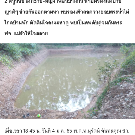
2 หนูน้อย เด็กชาย-หญิง เพื่อนบ้านกัน หายตัวตั้งแต่บ่าย
ญาติๆ ช่วยกันออกตามหา พบรองเท้าถอดวางขอบสระน้ำไม่
ไกลบ้านพัก ตัดสินใจลงงมหาดู พบเป็นศพดับคู่จมก้นสระ
พ่อ-แม่ร่ำไห้ใจสลาย
เมื่อเวลา 18.45 น. วันที่ 4 ม.ค. 65 พ.ต.ท.นุรัตน์ จันทะคุณ สว.