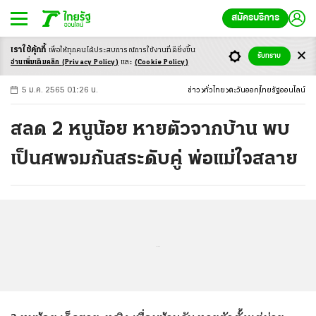
สมัครบริการ
เราใช้คุ้กกี้
เพื่อให้ทุกคนได้ประสบ
การณ์การใช้งานที่ดียิ่งขึ้น
+
ก
ก
-ก
รับทราบ
อ่านเพิ่มเติมคลิก
(Privacy Policy)
และ
(Cookie Policy)
5 ม.ค. 2565 01:26 น.
ข่าว
ทั่วไทย
ตะวันออก
ไทยรัฐออนไลน์
สลด 2 หนูน้อย หายตัวจากบ้าน พบ
เป็นศพจมก้นสระดับคู่ พ่อแม่ใจสลาย
...