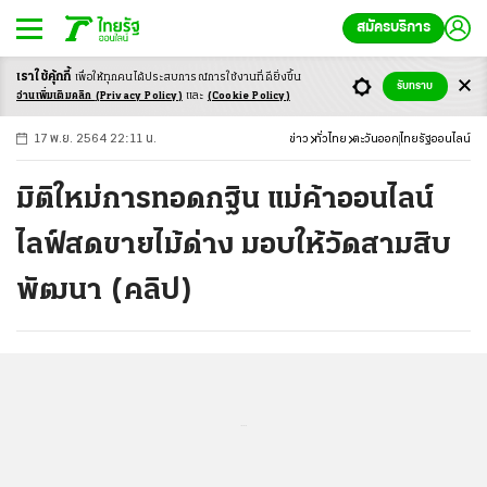
สมัครบริการ
เราใช้คุ้กกี้
เพื่อให้ทุกคนได้ประสบ
การณ์การใช้งานที่ดียิ่งขึ้น
+
ก
ก
-ก
รับทราบ
อ่านเพิ่มเติมคลิก
(Privacy Policy)
และ
(Cookie Policy)
17 พ.ย. 2564 22:11 น.
ข่าว
ทั่วไทย
ตะวันออก
ไทยรัฐออนไลน์
มิติใหม่การทอดกฐิน แม่ค้าออนไลน์
ไลฟ์สดขายไม้ด่าง มอบให้วัดสามสิบ
พัฒนา (คลิป)
...