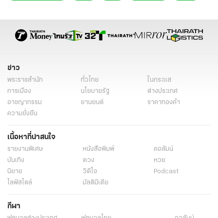
ข่าวทั่วไป
ข่าว
พระราชสำนัก
ทั่วไทย
ในกระแส
การเมือง
นโยบายรัฐ
ต่างประเทศ
อาชญากรรม
ยานยนต์
ราคาทองคำ
ความยั่งยืน
เนื้อหาที่น่าสนใจ
รายงานพิเศษ
หนังสือพิมพ์
คอลัมน์
บันเทิง
ดวง
หวย
นิยาย
วิดีโอ
Podcast
ไลฟ์สไตล์
มัลติมีเดีย
กีฬา