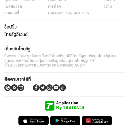
ฟุตบอลต่่างประเทศ
ฟุตบอลไทย
คอลัมน์
ไฟต์สปอร์ต
กีฬาโลก
วิดีโอ
แกลเลอรี่
Carabao 7-a-Side Cup
ช็อปปิ้ง
ไทยรัฐอีเวนต์
เกี่ยวกับไทยรัฐ
กิจกรรม
ร่วมงานกับเรา
เกี่ยวกับไทยรัฐ
มูลนิธิไทยรัฐ
ศูนย์ข้อมูลไทยรัฐ
FAQ
ศูนย์ช่วยเหลือ
นโยบายคุ้มครองข้อมูลส่วนบุคคลไทยรัฐกรุ๊ป
เงื่อนไขข้อตกลงการใช้บริการ
ติดต่อเรา
ติดต่อโฆษณา
ติดตามเราได้ที่
Application
My THAIRATH