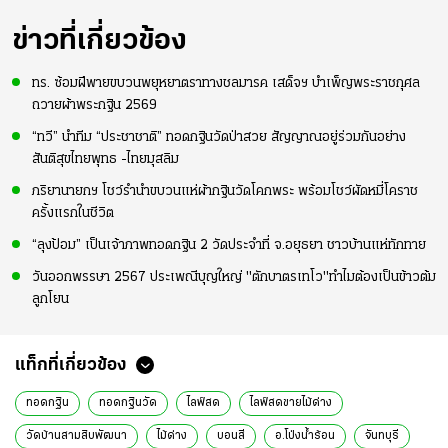
ข่าวที่เกี่ยวข้อง
ทร. ซ้อมฝีพายขบวนพยุหยาตราทางชลมารค เสด็จฯ บำเพ็ญพระราชกุศล
ถวายผ้าพระกฐิน 2569
“ทวี” นำทีม “ประชาชาติ” ทอดกฐินวัดป่าสวย สัญญาณอยู่ร่วมกันอย่าง
สันติสุขไทยพุทธ -ไทยมุสลิม
ภริยานายกฯ โชว์รำนำขบวนแห่ผ้ากฐินวัดโคกพระ พร้อมโชว์ผัดหมี่โคราช
ครั้งแรกในชีวิต
“ลุงป้อม” เป็นเจ้าภาพทอดกฐิน 2 วัดประจำที่ จ.อยุธยา ชาวบ้านแห่ทักทาย
วันออกพรรษา 2567 ประเพณีบุญใหญ่ "ตักบาตรเทโว"ทำไมต้องเป็นข้าวต้ม
ลูกโยน
แท็กที่เกี่ยวข้อง
ทอดกฐิน
ทอดกฐินวัด
ไลฟ์สด
ไลฟ์สดขายไม้ด่าง
วัดบ้านสามสิบพัฒนา
ไม้ด่าง
บอนสี
อ.โป่งน้ำร้อน
จันทบุรี