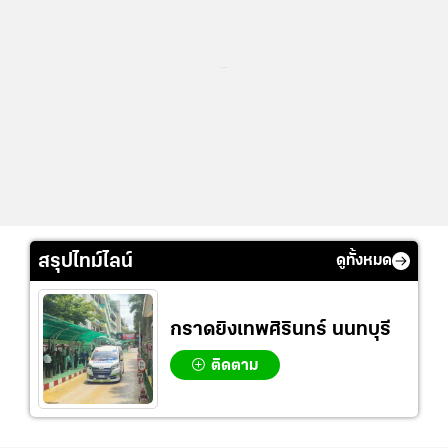
...
สรุปไทม์ไลน์
ดูทั้งหมด
กราดยิงเทพศิรินทร์ นนทบุรี
ติดตาม