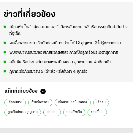
ข่าวที่เกี่ยวข้อง
เตือนห้ามใกล้ "ตู้คอนเทนเนอร์" มีสารอันตราย หลังเรือบรรทุกสินค้าอับปาง
ที่ภูเก็ต
จมดิ่งกลางทะเล เรือนักท่องเที่ยว ช่วยได้ 12 สูญหาย 2 ไม่รู้ชะตากรรม
พบศพชายนิรนามลอยเกยหาดสงขลา คาดเป็นลูกเรือประมงที่สูญหาย
คลื่นซัดเรือประมงล่มกลางหาดเมืองคอน ลูกชายรอด พ่อช็อกดับ
กู้ซากเรือภัทรมารีน 5 ได้แล้ว-เร่งค้นหา 4 ลูกเรือ
แท็กที่เกี่ยวข้อง
เรืออัปปาง
ทัพเรือภาค1
เรือประมงอนันตศักดิ์
เรือล่ม
ลูกเรือประมงสูญหาย
อ่าวไทย
กองทัพเรือ
ข่าวทั่วไป