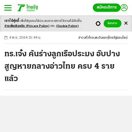
สมัครบริการ
เราใช้คุ้กกี้
เพื่อให้ทุกคนได้ประสบ
การณ์การใช้งานที่ดียิ่งขึ้น
+
ก
ก
-ก
รับทราบ
อ่านเพิ่มเติมคลิก
(Privacy Policy)
และ
(Cookie Policy)
4 พ.ย. 2564 15:44 น.
ข่าว
ทั่วไทย
ตะวันออก
ไทยรัฐออนไลน์
ทร.เจ๋ง ค้นร่างลูกเรือประมง อับปาง
สูญหายกลางอ่าวไทย ครบ 4 ราย
แล้ว
...