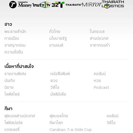
ข่าว
พระราชสำนัก
ทั่วไทย
ในกระแส
การเมือง
นโยบายรัฐ
ต่างประเทศ
อาชญากรรม
ยานยนต์
ราคาทองคำ
ความยั่งยืน
เนื้อหาที่น่าสนใจ
รายงานพิเศษ
หนังสือพิมพ์
คอลัมน์
บันเทิง
ดวง
หวย
นิยาย
วิดีโอ
Podcast
ไลฟ์สไตล์
มัลติมีเดีย
กีฬา
ฟุตบอลต่่างประเทศ
ฟุตบอลไทย
คอลัมน์
ไฟต์สปอร์ต
กีฬาโลก
วิดีโอ
แกลเลอรี่
Carabao 7-a-Side Cup