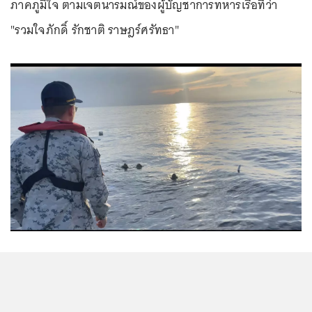
ภาคภูมิใจ ตามเจตนารมณ์ของผู้บัญชาการทหารเรือที่ว่า
"รวมใจภักดิ์ รักชาติ ราษฎร์ศรัทธา"