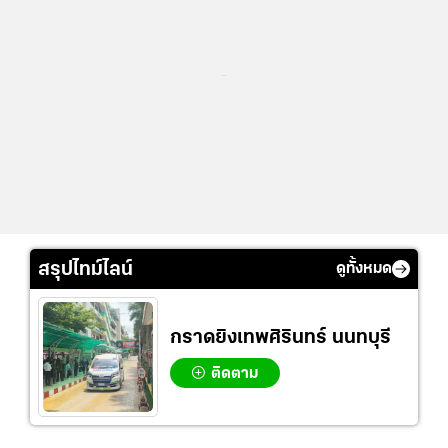
...
สรุปไทม์ไลน์
ดูทั้งหมด
กราดยิงเทพศิรินทร์ นนทบุรี
ติดตาม