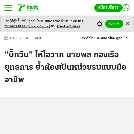
สมัครบริการ
เราใช้คุ้กกี้
เพื่อให้ทุกคนได้ประสบ
การณ์การใช้งานที่ดียิ่งขึ้น
+
ก
ก
-ก
รับทราบ
อ่านเพิ่มเติมคลิก
(Privacy Policy)
และ
(Cookie Policy)
4 ต.ค. 2564 19:58 น.
ข่าว
ทั่วไทย
ตะวันออก
ไทยรัฐออนไลน์
"บิ๊กวิน" ให้โอวาท นายพล กองเรือ
ยุทธการ ย้ำต้องเป็นหน่วยรบแบบมือ
อาชีพ
...