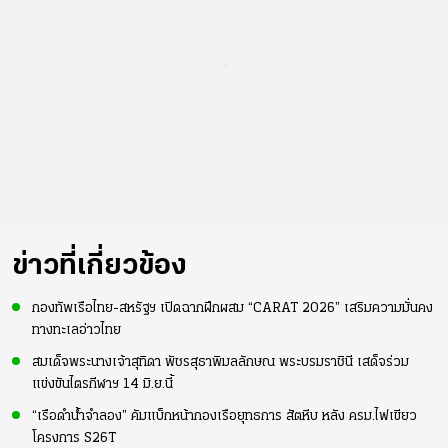
...
ข่าวที่เกี่ยวข้อง
กองทัพเรือไทย-สหรัฐฯ เปิดฉากฝึกผสม “CARAT 2026” เสริมความมั่นคง
ทางทะเลอ่าวไทย
สมเด็จพระนางเจ้าสุทิดา พัชรสุธาพิมลลักษณ พระบรมราชินี เสด็จร่วม
แข่งขันไตรกีฬาฯ 14 มิ.ย.นี้
“เรือดำน้ำจำลอง” คัมแบ็กหน้ากองเรือยุทธการ สัตหีบ หลัง ครม.ไฟเขียว
โครงการ S26T