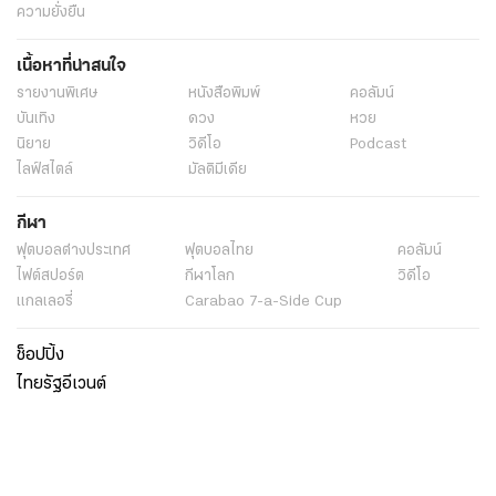
ความยั่งยืน
เนื้อหาที่น่าสนใจ
รายงานพิเศษ
หนังสือพิมพ์
คอลัมน์
บันเทิง
ดวง
หวย
นิยาย
วิดีโอ
Podcast
ไลฟ์สไตล์
มัลติมีเดีย
กีฬา
ฟุตบอลต่่างประเทศ
ฟุตบอลไทย
คอลัมน์
ไฟต์สปอร์ต
กีฬาโลก
วิดีโอ
แกลเลอรี่
Carabao 7-a-Side Cup
ช็อปปิ้ง
ไทยรัฐอีเวนต์
เกี่ยวกับไทยรัฐ
กิจกรรม
ร่วมงานกับเรา
เกี่ยวกับไทยรัฐ
มูลนิธิไทยรัฐ
ศูนย์ข้อมูลไทยรัฐ
FAQ
ศูนย์ช่วยเหลือ
นโยบายคุ้มครองข้อมูลส่วนบุคคลไทยรัฐกรุ๊ป