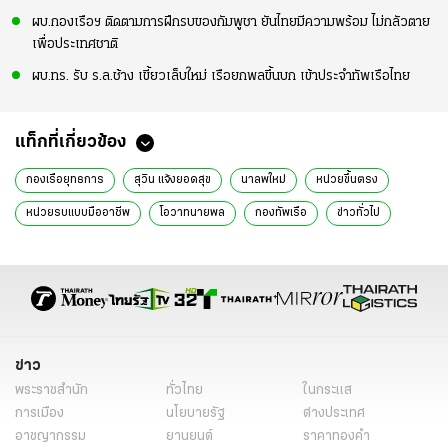
ผบ.กองเรือฯ ติดตามการฝึกรบของกัมพูชา ยันไทยมีความพร้อม ไม่กลัวตาย
เพื่อประเทศชาติ
ผบ.ทร. รับ ร.ล.ช้าง เขี้ยวเล็บใหม่ เรือยกพลขึ้นบก เข้าประจำทัพเรือไทย
แท็กที่เกี่ยวข้อง
กองเรือยุทธการ
สุวิน แจ้งยอดสุข
นาลพใหม่
หน่วยขึ้นตรง
หน่วยรบแบบมืออาชีพ
โอวาทนายพล
กองทัพเรือ
ข่าวทั่วไป
ข่าว
พระราชสำนัก
ทั่วไทย
ในกระแส
การเมือง
นโยบายรัฐ
ต่างประเทศ
อาชญากรรม
ยานยนต์
ราคาทองคำ