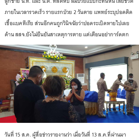
ลูกชาย น.ท. และ น.ต. ที่สัตหีบ ล้มป่วยแบบกะทันหัน เสียชีวิต
ภายในเวลารวดเร็ว รายแรกป่วย 2 วันตาย แพทย์ระบุปอดติด
เชื้อแบคทีเรีย ส่วนอีกคนถูกวินิจฉัยว่าปอดระเบิดหายไปเลย
ด้าน สสจ.ยังไม่ยืนยันสาเหตุการตาย แต่เตือนอย่าการ์ดตก
วันที่ 15 ส.ค. ผู้สื่อข่าวรายงานว่า เมื่อวันที่ 13 ส.ค.ที่ผ่านมา