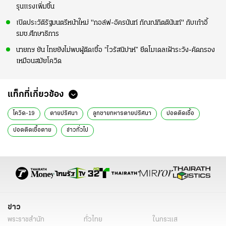
รุนแรงเพิ่มขึ้น
เปิดประวัติรัฐมนตรีหน้าใหม่ "กอล์ฟ-อัครนันท์ กัณณ์กิตตินันท์" กับเก้าอี้
รมช.ศึกษาธิการ
นายกฯ ยัน ไทยยังไม่พบผู้ติดเชื้อ “ไวรัสนิปาห์” ยึดโมเดลเฝ้าระวัง-คัดกรอง
เหมือนสมัยโควิด
แท็กที่เกี่ยวข้อง
โควิด-19
ตายปริศนา
ลูกชายทหารตายปริศนา
ปอดติดเชื้อ
ปอดติดเชื้อตาย
ข่าวทั่วไป
ข่าว
พระราชสำนัก
ทั่วไทย
ในกระแส