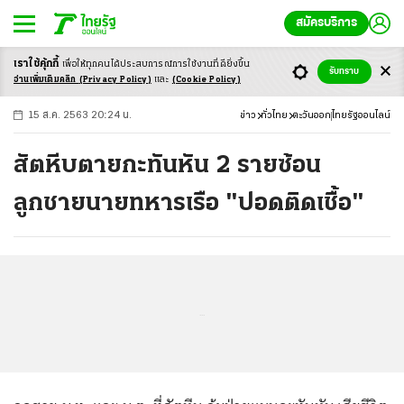
สมัครบริการ
เราใช้คุ้กกี้
เพื่อให้ทุกคนได้ประสบ
การณ์การใช้งานที่ดียิ่งขึ้น
+
ก
ก
-ก
รับทราบ
อ่านเพิ่มเติมคลิก
(Privacy Policy)
และ
(Cookie Policy)
15 ส.ค. 2563 20:24 น.
ข่าว
ทั่วไทย
ตะวันออก
ไทยรัฐออนไลน์
สัตหีบตายกะทันหัน 2 รายซ้อน
ลูกชายนายทหารเรือ "ปอดติดเชื้อ"
...