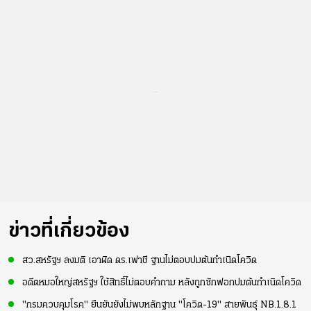
...
ข่าวที่เกี่ยวข้อง
สว.สหรัฐฯ ลงมติ เอาผิด ดร.เฟาชี ฐานไม่ตอบปมต้นกำเนิดโควิด
อดีตหมอใหญ่สหรัฐฯ ใช้สิทธิ์ไม่ตอบคำถาม หลังถูกซักฟอกปมต้นกำเนิดโควิด
"กรมควบคุมโรค" ยืนยันยังไม่พบหลักฐาน "โควิด-19" สายพันธุ์ NB.1.8.1