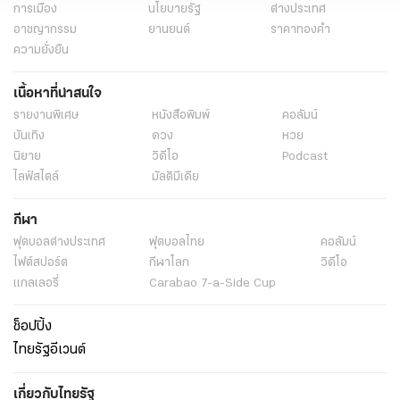
การเมือง
นโยบายรัฐ
ต่างประเทศ
อาชญากรรม
ยานยนต์
ราคาทองคำ
ความยั่งยืน
เนื้อหาที่น่าสนใจ
รายงานพิเศษ
หนังสือพิมพ์
คอลัมน์
บันเทิง
ดวง
หวย
นิยาย
วิดีโอ
Podcast
ไลฟ์สไตล์
มัลติมีเดีย
กีฬา
ฟุตบอลต่่างประเทศ
ฟุตบอลไทย
คอลัมน์
ไฟต์สปอร์ต
กีฬาโลก
วิดีโอ
แกลเลอรี่
Carabao 7-a-Side Cup
ช็อปปิ้ง
ไทยรัฐอีเวนต์
เกี่ยวกับไทยรัฐ