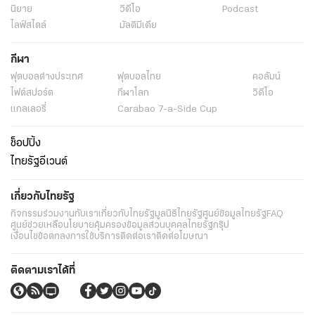
นิยาย
วิดีโอ
Podcast
ไลฟ์สไตล์
มัลติมีเดีย
กีฬา
ฟุตบอลต่่างประเทศ
ฟุตบอลไทย
คอลัมน์
ไฟต์สปอร์ต
กีฬาโลก
วิดีโอ
แกลเลอรี่
Carabao 7-a-Side Cup
ช็อปปิ้ง
ไทยรัฐอีเวนต์
เกี่ยวกับไทยรัฐ
กิจกรรม
ร่วมงานกับเรา
เกี่ยวกับไทยรัฐ
มูลนิธิไทยรัฐ
ศูนย์ข้อมูลไทยรัฐ
FAQ
ศูนย์ช่วยเหลือ
นโยบายคุ้มครองข้อมูลส่วนบุคคลไทยรัฐกรุ๊ป
เงื่อนไขข้อตกลงการใช้บริการ
ติดต่อเรา
ติดต่อโฆษณา
ติดตามเราได้ที่