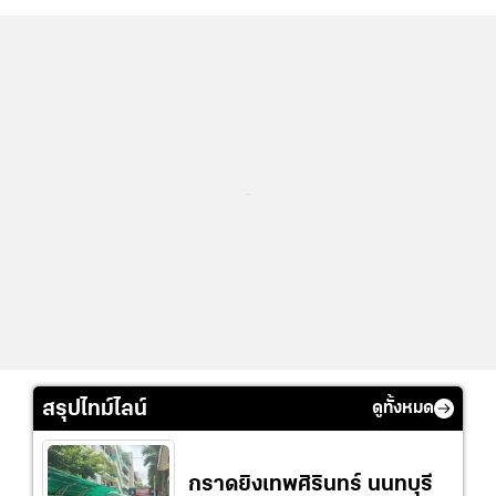
...
สรุปไทม์ไลน์
ดูทั้งหมด
กราดยิงเทพศิรินทร์ นนทบุรี