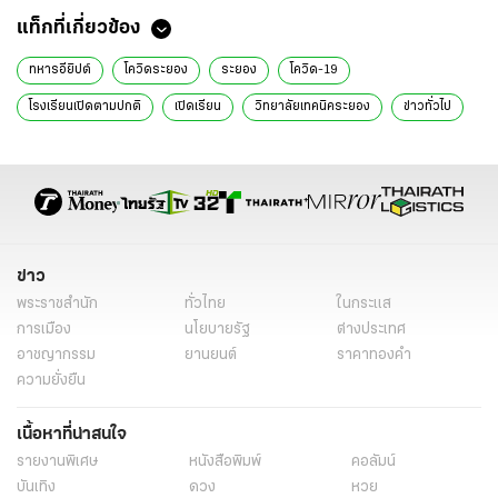
แท็กที่เกี่ยวข้อง
ทหารอียิปต์
โควิดระยอง
ระยอง
โควิด-19
โรงเรียนเปิดตามปกติ
เปิดเรียน
วิทยาลัยเทคนิคระยอง
ข่าวทั่วไป
ข่าว
พระราชสำนัก
ทั่วไทย
ในกระแส
การเมือง
นโยบายรัฐ
ต่างประเทศ
อาชญากรรม
ยานยนต์
ราคาทองคำ
ความยั่งยืน
เนื้อหาที่น่าสนใจ
รายงานพิเศษ
หนังสือพิมพ์
คอลัมน์
บันเทิง
ดวง
หวย