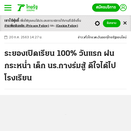
สมัครบริการ
เราใช้คุ้กกี้
เพื่อให้ทุกคนได้ประสบ
การณ์การใช้งานที่ดียิ่งขึ้น
+
ก
ก
-ก
รับทราบ
อ่านเพิ่มเติมคลิก
(Privacy Policy)
และ
(Cookie Policy)
20 ก.ค. 2563 14:27 น.
ข่าว
ทั่วไทย
ตะวันออก
ไทยรัฐออนไลน์
ระยองเปิดเรียน 100% วันแรก ฝน
กระหน่ำ เด็ก นร.กางร่มสู้ ดีใจได้ไป
โรงเรียน
...