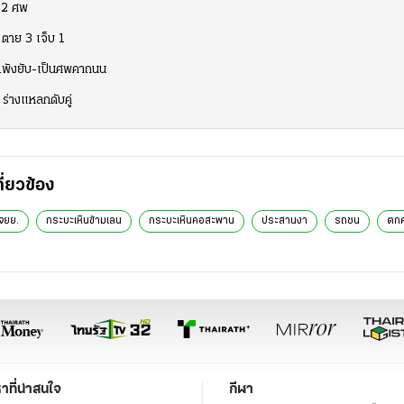
ย 2 ศพ
 ตาย 3 เจ็บ 1
ย.พังยับ-เป็นศพคาถนน
 ร่างแหลกดับคู่
กี่ยวข้อง
จยย.
กระบะเหินข้ามเลน
กระบะเหินคอสะพาน
ประสานงา
รถชน
ตก
หาที่น่าสนใจ
กีฬา