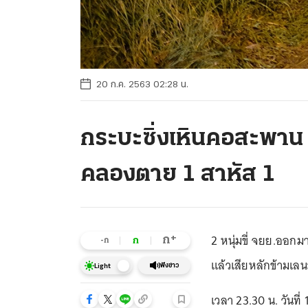
20 ก.ค. 2563 02:28 น.
กระบะซิ่งเหินคอสะพาน 
คลองตาย 1 สาหัส 1
2 หนุ่มขี่ จยย.ออก
+
ก
ก
-ก
แล้วเสียหลักข้ามเ
ฟังข่าว
Light
เวลา 23.30 น. วันท