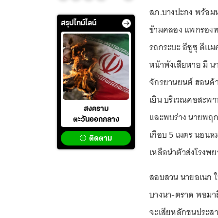
สภ.บางปะกง พร้อมห
สรุปไทม์ไลน์
ข้ามคลอง แพกรองทอ
รถกระบะ อีซูซุ ดีแม
หน้าพังเสียหาย มี 
จักรยานยนต์ ฮอนด้า 
เยิน บริเวณคอสะพาน 
สงคราม
และพบร่าง นายพฤกษ์
ตะวันออกกลาง
เกือบ 5 เมตร นอนหม
ติดตาม
เหลือนำตัวส่งโรงพ
สอบสวน นายอเนก ให
บางนา-ตราด พอมาถึ
จะเสียหลักชนประสา