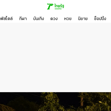
ลฟ์สไตล์
กีฬา
บันเทิง
ดวง
หวย
นิยาย
ช็อปปิ้ง