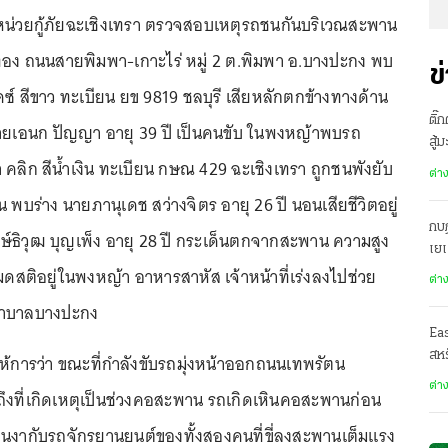
น่วยกู้ภัยฉะเชิงเทรา ตรวจสอบเหตุรถชนกันบริเวณสะพาน
ง ถนนสายพิมพา-เกาะไร่ หมู่ 2 ต.พิมพา อ.บางปะกง พบ
ข
คซ์ สีขาว ทะเบียน ยข 9819 ชลบุรี เสียหลักตกข้างทางด้าน
ติ๊
นายเอนก ปัญญา อายุ 39 ปี เป็นคนขับ ในพงหญ้าพบรถ
สู้
คลิก สีน้ำเงิน ทะเบียน กษณ 429 ฉะเชิงเทรา ถูกชนพังยับ
ต่า
พบร่าง นายภานุเดช สว่างจิตร อายุ 26 ปี นอนเสียชีวิตอยู่
กบฏ
ธิวุฒ บุญเพ็ง อายุ 28 ปี กระเด็นตกจากสะพาน ความสูง
เย
ดสติอยู่ในพงหญ้า อาหารสาหัส เจ้าหน้าที่เร่งลงไปช่วย
ต่า
ยาบาลบางปะกง
Ea
สหร
้การว่า ขณะที่กำลังขับรถมุ่งหน้าออกถนนเทพรัตน
ต่า
งที่เกิดเหตุเป็นช่วงคอสะพาน รถเกิดเหินคอสะพานก่อน
นงากับรถจักรยานยนต์ของทั้งสองคนที่ขี่ลงสะพานเต็มแรง