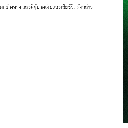
กข้างทาง และมีผู้บาดเจ็บและเสียชีวิตดังกล่าว