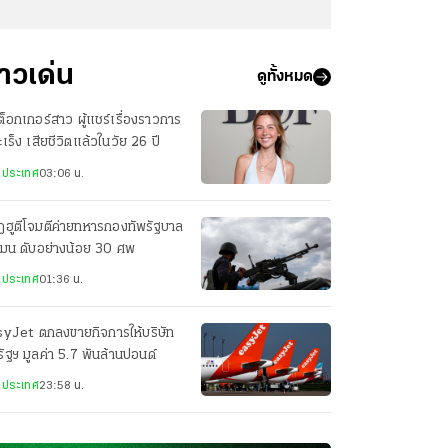
่าวเด่น
ดูทั้งหมด
กต็อกเกอร์สาว ผู้แชร์เรื่องราวการ
มะเร็ง เสียชีวิตแล้วในวัย 26 ปี
งประเทศ
03:06 น.
ฮูตีโจมตีค่ายทหารกองทัพรัฐบาล
เมน ดับอย่างน้อย 30 ศพ
งประเทศ
01:36 น.
syJet ตกลงขายกิจการให้บริษัท
ัฐฯ มูลค่า 5.7 พันล้านปอนด์
งประเทศ
23:58 น.