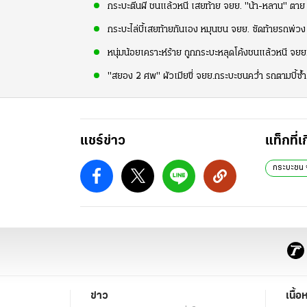
กระบะตีนผี ชนแล้วหนี เสยท้าย จยย. "น้า-หลาน" ตา
กระบะไล่บี้เสยท้ายกันเอง หมุนชน จยย. ซัดท้ายรถพ่วง
หนุ่มน้อยเคราะห์ร้าย ถูกกระบะหลุดโค้งชนแล้วหนี จย
"สยอง 2 ศพ" ผัวเมียขี่ จยย.กระบะชนคว่ำ รถตามบี้ซ้ำ
แชร์ข่าว
แท็กที่เ
กระบะชน 
ข่าว
เนื้อ