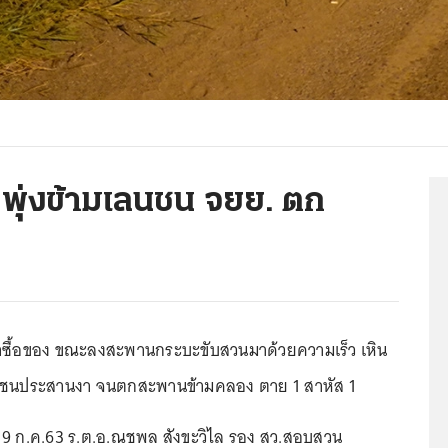
พุ่งข้ามเลนชน จยย. ตก
มาซื้อของ ขณะลงสะพานกระบะขับสวนมาด้วยความเร็ว เหิน
ลนชนประสานงา จนตกสะพานข้ามคลอง ตาย 1 สาหัส 1
ี่ 19 ก.ค.63 ร.ต.อ.ณชพล สังขะวิไล รอง สว.สอบสวน