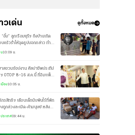
่าวเด่น
ดูทั้งหมด
ง “อั้ม” ลูกเรือมยุรีฯ ถึงบ้านเกิด
บครัวร่ำไห้จุดธูปบอกกล่าว ทำ
ธีทางศาสนา
าน
10:09 น.
ฐบาลชวนช้อปงาน ศิลปาชีพประทีป
ฯ OTOP 8–16 ส.ค.นี้ ที่อิมแพ็ค
องทองธานี
เมือง
10:05 น.
์กรสิทธิฯ เตือนเด็กนับพันไร้ที่พัก
่ยงถูกล่วงละเมิด-ค้ามนุษย์ หลัง
ลักข้ามพรมแดนสเปน
งประเทศ
09:44 น.