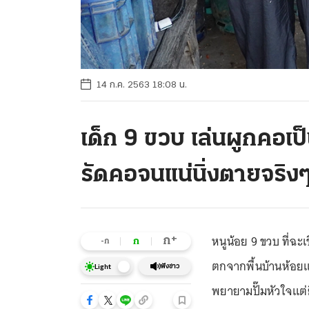
14 ก.ค. 2563 18:08 น.
เด็ก 9 ขวบ เล่นผูกคอเป็
รัดคอจนแน่นิ่งตายจริง
หนูน้อย 9 ขวบ ที่ฉะเ
+
ก
ก
-ก
ตกจากพื้นบ้านห้อยแน่
ฟังข่าว
Light
พยายามปั๊มหัวใจแต่ยื