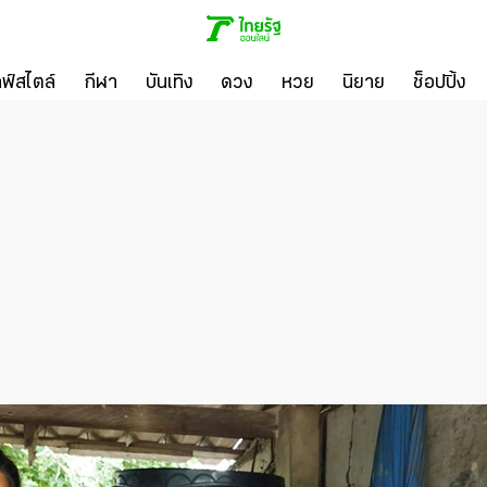
ลฟ์สไตล์
กีฬา
บันเทิง
ดวง
หวย
นิยาย
ช็อปปิ้ง