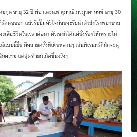
คยกุล อายุ 32 ปี พ่อ และน.ส.ศุภาณี ภวภูวตานนท์ อายุ 30
่มที่รัดคอออก แล้วรีบปั๊มหัวใจก่อนจะรีบนำตัวส่งโรงพยาบาล
ะเสียชีวิตในเวลาต่อมา ตัวเองก็ได้แต่นั่งร้องไห้เพราะไม่
์แบบนี้ขึ้น มีหลายครั้งที่เห็นหลานๆ เล่นพิเรนทร์ก็มักจะดุ
ันตราย แต่สุดท้ายก็เกิดขึ้นจริงๆ