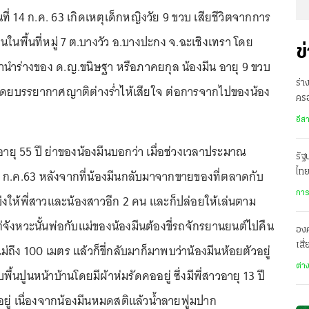
ันที่ 14 ก.ค. 63 เกิดเหตุเด็กหญิงวัย 9 ขวบ เสียชีวิตจากการ
้านในพื้นที่หมู่ 7 ต.บางวัว อ.บางปะกง จ.ฉะเชิงเทรา โดย
ข
รานำร่างของ ด.ญ.ขนิษฐา หรือภาคยกุล น้องมีน อายุ 9 ขวบ
ร่า
ยบรรยากาศญาติต่างร่ำไห้เสียใจ ต่อการจากไปของน้อง
ครอ
พิ
อีส
 อายุ 55 ปี ย่าของน้องมีนบอกว่า เมื่อช่วงเวลาประมาณ
รั
11 ก.ค.63 หลังจากที่น้องมีนกลับมาจากขายของที่ตลาดกับ
ไทย
เมื
การ
่งให้พี่สาวและน้องสาวอีก 2 คน และก็ปล่อยให้เล่นตาม
่จังหวะนั้นพ่อกับแม่ของน้องมีนต้องขี่รถจักรยานยนต์ไปคืน
องค
เสี
นไม่ถึง 100 เมตร แล้วก็ขี่กลับมาก็มาพบว่าน้องมีนห้อยตัวอยู่
ทะ
ต่า
พื้นปูนหน้าบ้านโดยมีผ้าห่มรัดคออยู่ ซึ่งมีพี่สาวอายุ 13 ปี
ยู่ เนื่องจากน้องมีนหมดสติแล้วน้ำลายฟูมปาก