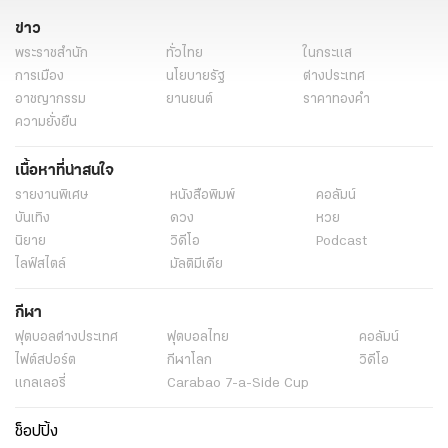
ข่าว
พระราชสำนัก
ทั่วไทย
ในกระแส
การเมือง
นโยบายรัฐ
ต่างประเทศ
อาชญากรรม
ยานยนต์
ราคาทองคำ
ความยั่งยืน
เนื้อหาที่น่าสนใจ
รายงานพิเศษ
หนังสือพิมพ์
คอลัมน์
บันเทิง
ดวง
หวย
นิยาย
วิดีโอ
Podcast
ไลฟ์สไตล์
มัลติมีเดีย
กีฬา
ฟุตบอลต่่างประเทศ
ฟุตบอลไทย
คอลัมน์
ไฟต์สปอร์ต
กีฬาโลก
วิดีโอ
แกลเลอรี่
Carabao 7-a-Side Cup
ช็อปปิ้ง