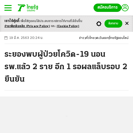
สมัครบริการ
เราใช้คุ้กกี้
เพื่อให้ทุกคนได้ประสบ
การณ์การใช้งานที่ดียิ่งขึ้น
+
ก
ก
-ก
รับทราบ
อ่านเพิ่มเติมคลิก
(Privacy Policy)
และ
(Cookie Policy)
19 มี.ค. 2563 20:24 น.
ข่าว
ทั่วไทย
ตะวันออก
ไทยรัฐออนไลน์
ระยองพบผู้ป่วยโควิด-19 นอน
รพ.แล้ว 2 ราย อีก 1 รอผลแล็บรอบ 2
ยืนยัน
...