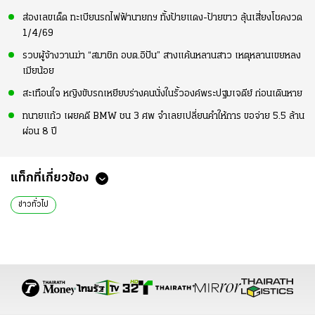
ส่องเลขเด็ด ทะเบียนรถไฟฟ้านายกฯ ทั้งป้ายแดง-ป้ายขาว ลุ้นเสี่ยงโชคงวด
1/4/69
รวบผู้จ้างวานฆ่า “สมาชิก อบต.อิปัน” สางแค้นหลานสาว เหตุหลานเขยหลง
เมียน้อย
สะเทือนใจ หญิงขับรถเหยียบร่างคนนั่งในรั้วองค์พระปฐมเจดีย์ ก่อนเดินหาย
ทนายแก้ว เผยคดี BMW ชน 3 ศพ จำเลยเปลี่ยนคำให้การ ขอจ่าย 5.5 ล้าน
ผ่อน 8 ปี
แท็กที่เกี่ยวข้อง
ข่าวทั่วไป