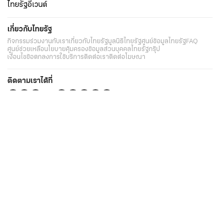
ไทยรัฐอีเวนต์
เกี่ยวกับไทยรัฐ
กิจกรรม
ร่วมงานกับเรา
เกี่ยวกับไทยรัฐ
มูลนิธิไทยรัฐ
ศูนย์ข้อมูลไทยรัฐ
FAQ
ศูนย์ช่วยเหลือ
นโยบายคุ้มครองข้อมูลส่วนบุคคลไทยรัฐกรุ๊ป
เงื่อนไขข้อตกลงการใช้บริการ
ติดต่อเรา
ติดต่อโฆษณา
ติดตามเราได้ที่
Application
My THAIRATH