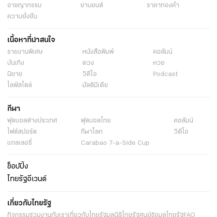
อาชญากรรม
ยานยนต์
ราคาทองคำ
ความยั่งยืน
เนื้อหาที่น่าสนใจ
รายงานพิเศษ
หนังสือพิมพ์
คอลัมน์
บันเทิง
ดวง
หวย
นิยาย
วิดีโอ
Podcast
ไลฟ์สไตล์
มัลติมีเดีย
กีฬา
ฟุตบอลต่่างประเทศ
ฟุตบอลไทย
คอลัมน์
ไฟต์สปอร์ต
กีฬาโลก
วิดีโอ
แกลเลอรี่
Carabao 7-a-Side Cup
ช็อปปิ้ง
ไทยรัฐอีเวนต์
เกี่ยวกับไทยรัฐ
กิจกรรม
ร่วมงานกับเรา
เกี่ยวกับไทยรัฐ
มูลนิธิไทยรัฐ
ศูนย์ข้อมูลไทยรัฐ
FAQ