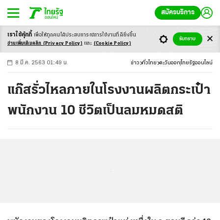
สมัครบริการ
เราใช้คุ้กกี้
เพื่อให้ทุกคนได้ประสบ
การณ์การใช้งานที่ดียิ่งขึ้น
+
ก
ก
-ก
รับทราบ
อ่านเพิ่มเติมคลิก
(Privacy Policy)
และ
(Cookie Policy)
8 มี.ค. 2563 01:49 น.
ข่าว
ทั่วไทย
ตะวันออก
ไทยรัฐออนไลน์
แก๊สรั่วไหลภายในโรงงานผลิตกระเป๋า
พนักงาน 10 ชีวิตเป็นลมหมดสติ
...