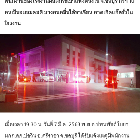
พนักงานของโรงงานผลิตกระเป๋าแห่งหนึ่งใน จ.ชลบุรี กว่า 10
คนเป็นลมหมดสติ บางคนคลื่นไส้อาเจียน คาดเกิดแก๊สรั่วใน
โรงงาน
เมื่อเวลา 19.30 น. วันที่ 7 มี.ค. 2563 พ.ต.อ.ปพนพัชร์ ใบยา
ผกก.สภ.บ่อวิน อ.ศรีราชา จ.ชลบุรี ได้รับแจ้งเหตุมีพนักงาน