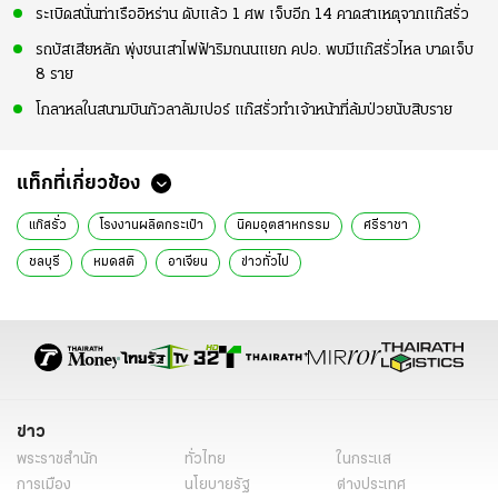
ระเบิดสนั่นท่าเรืออิหร่าน ดับแล้ว 1 ศพ เจ็บอีก 14 คาดสาเหตุจากแก๊สรั่ว
รถบัสเสียหลัก พุ่งชนเสาไฟฟ้าริมถนนแยก คปอ. พบมีแก๊สรั่วไหล บาดเจ็บ
8 ราย
โกลาหลในสนามบินกัวลาลัมเปอร์ แก๊สรั่วทำเจ้าหน้าที่ล้มป่วยนับสิบราย
แท็กที่เกี่ยวข้อง
แก๊สรั่ว
โรงงานผลิตกระเป๋า
นิคมอุตสาหกรรม
ศรีราชา
ชลบุรี
หมดสติ
อาเจียน
ข่าวทั่วไป
ข่าว
พระราชสำนัก
ทั่วไทย
ในกระแส
การเมือง
นโยบายรัฐ
ต่างประเทศ