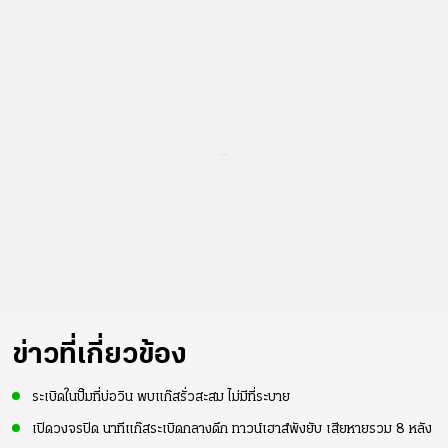
...
ข่าวที่เกี่ยวข้อง
ระเบิดในปั๊มที่บ่อวิน พบแก๊สรั่วสะสม ไม่มีที่ระบาย
เปิดวงจรปิด นาทีแก๊สระเบิดกลางดึก ทาวน์เฮาส์พังยับ เสียหายรวม 8 หลัง