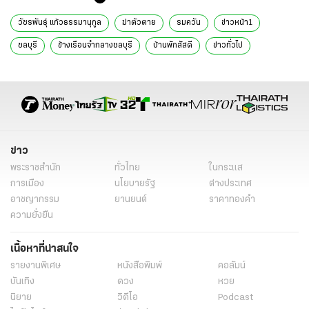
วัชรพันธุ์ แก้วธรรมานุกูล
ฆ่าตัวตาย
รมควัน
ข่าวหน้า1
ชลบุรี
ข้างเรือนจำกลางชลบุรี
บ้านพักสัสดี
ข่าวทั่วไป
ข่าว
พระราชสำนัก
ทั่วไทย
ในกระแส
การเมือง
นโยบายรัฐ
ต่างประเทศ
อาชญากรรม
ยานยนต์
ราคาทองคำ
ความยั่งยืน
เนื้อหาที่น่าสนใจ
รายงานพิเศษ
หนังสือพิมพ์
คอลัมน์
บันเทิง
ดวง
หวย
นิยาย
วิดีโอ
Podcast