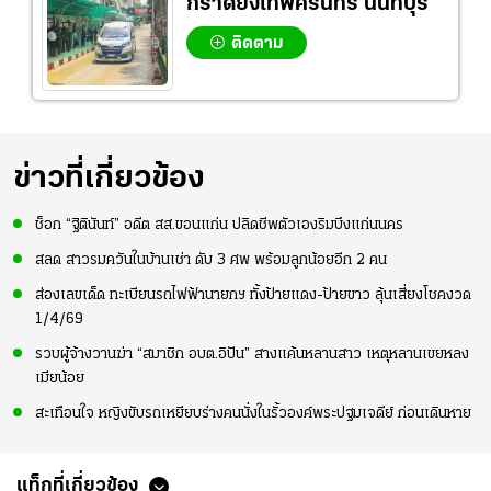
กราดยิงเทพศิรินทร์ นนทบุรี
ติดตาม
ข่าวที่เกี่ยวข้อง
ช็อก “ฐิตินันท์” อดีต สส.ขอนแก่น ปลิดชีพตัวเองริมบึงแก่นนคร
สลด สาวรมควันในบ้านเช่า ดับ 3 ศพ พร้อมลูกน้อยอีก 2 คน
ส่องเลขเด็ด ทะเบียนรถไฟฟ้านายกฯ ทั้งป้ายแดง-ป้ายขาว ลุ้นเสี่ยงโชคงวด
1/4/69
รวบผู้จ้างวานฆ่า “สมาชิก อบต.อิปัน” สางแค้นหลานสาว เหตุหลานเขยหลง
เมียน้อย
สะเทือนใจ หญิงขับรถเหยียบร่างคนนั่งในรั้วองค์พระปฐมเจดีย์ ก่อนเดินหาย
แท็กที่เกี่ยวข้อง