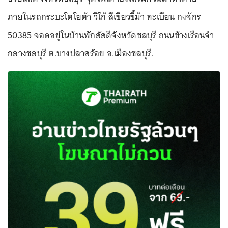
ภายในรถกระบะโตโยต้า วีโก้ สีเขียวขี้ม้า ทะเบียน กงจักร
50385 จอดอยู่ในบ้านพักสัสดีจังหวัดชลบุรี ถนนข้างเรือนจำ
กลางชลบุรี ต.บางปลาสร้อย อ.เมืองชลบุรี.