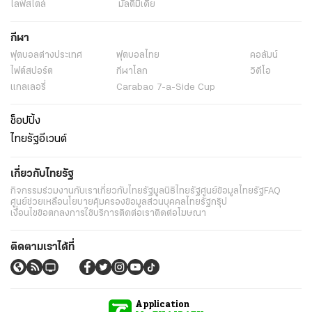
ไลฟ์สไตล์
มัลติมีเดีย
กีฬา
ฟุตบอลต่่างประเทศ
ฟุตบอลไทย
คอลัมน์
ไฟต์สปอร์ต
กีฬาโลก
วิดีโอ
แกลเลอรี่
Carabao 7-a-Side Cup
ช็อปปิ้ง
ไทยรัฐอีเวนต์
เกี่ยวกับไทยรัฐ
กิจกรรม
ร่วมงานกับเรา
เกี่ยวกับไทยรัฐ
มูลนิธิไทยรัฐ
ศูนย์ข้อมูลไทยรัฐ
FAQ
ศูนย์ช่วยเหลือ
นโยบายคุ้มครองข้อมูลส่วนบุคคลไทยรัฐกรุ๊ป
เงื่อนไขข้อตกลงการใช้บริการ
ติดต่อเรา
ติดต่อโฆษณา
ติดตามเราได้ที่
Application