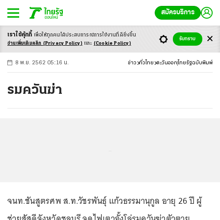
สมัครบริการ
เราใช้คุ้กกี้
เพื่อให้ทุกคนได้ประสบ
การณ์การใช้งานที่ดียิ่งขึ้น
+
ก
ก
-ก
รับทราบ
อ่านเพิ่มเติมคลิก
(Privacy Policy)
และ
(Cookie Policy)
8 พ.ย. 2562 05:16 น.
ข่าว
ทั่วไทย
ตะวันออก
ไทยรัฐฉบับพิมพ์
รมควันฆ่า
...
จนท.ชันสูตรศพ ส.ท.วัชรพันธุ์ แก้วธรรมานุกูล อายุ 26 ปี ผู้
ช่วยสัสดีจังหวัดชลบุรี จุดไฟเตาอั้งโล่รมควันฆ่าตัวตาย