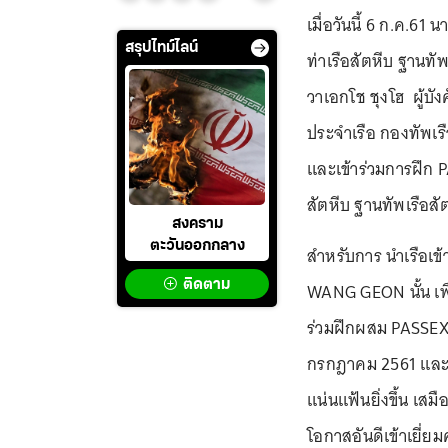
เมื่อวันนี้ 6 ก.ค.61 
สรุปไทม์ไลน์
ท่าเรือสัตหีบ ฐานทัพ
วาเอกโช ชุงโฮ ผู้
ประจำเรือ กองทัพเร
และเข้าร่วมการฝึก P
สัตหีบ ฐานทัพเรือสั
สงคราม
ตะวันออกกลาง
สำหรับการ นำเรือเข้
ติดตาม
WANG GEON นั้น เพื
ร่วมฝึกผสม PASSEX
กรกฎาคม 2561 และค
แน่นแฟ้นยิ่งขึ้น เสมื
โอกาสอันดีเข้าเยี่ย