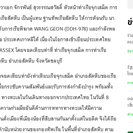
นาวาเอก จักรพันธ์ สุวรรรณสวัสดิ์ หัวหน้าท่าเรือจุกเสม็ด การ
เรือสัตหีบ เป็นผู้แทน ฐานทัพเรือสัตหีบ ให้การต้อนรับ นา
ข
บังคับการเรือพิฆาต WANG GEON (DDH-978) และกำลังพล
ร่า
ือ ประเทศเกาหลีใต้ เนื่องในโอกาสเข้าเยือนประเทศไทย
ครอ
ASSEX โดยจอดเทียบท่าที่ ท่าเรือจุกเสม็ด การท่าเรือ
พิ
อีส
ตหีบ อำเภอสัตหีบ จังหวัดชลบุรี
รั
าจอดเทียบท่ายังท่าเทียบเรือจุกเสม็ด อำเภอสัตหีบของเรือ
ไทย
เมื
การ
่อกระชับความสัมพันธ์และรับการส่งกำลังบำรุง พร้อมทั้ง
 ทางทะเลในวันเดินทางออกจากประเทศไทย ในวันที่ 8
องค
เสี
วามร่วมมืออันดีด้านการทหารทางทะเลให้มีความ
ทะ
ต่า
อนดั่งเมืองพี่เมืองน้องที่สืบสานกันมาตั้งแต่ในอดีต จึงได้ถือ
มคำนับหน่วยงานของกองทัพเรือ ในพื้นที่อำเภอสัตหีบ ตาม