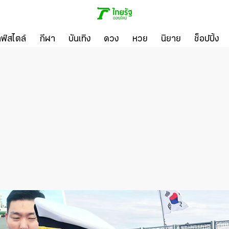
ลฟ์สไตล์
กีฬา
บันเทิง
ดวง
หวย
นิยาย
ช็อปปิ้ง