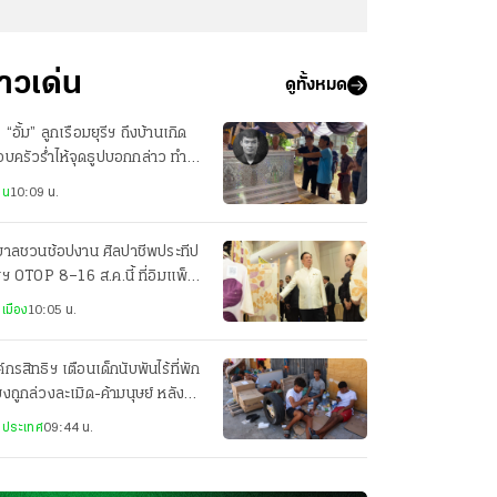
่าวเด่น
ดูทั้งหมด
ง “อั้ม” ลูกเรือมยุรีฯ ถึงบ้านเกิด
บครัวร่ำไห้จุดธูปบอกกล่าว ทำ
ธีทางศาสนา
าน
10:09 น.
ฐบาลชวนช้อปงาน ศิลปาชีพประทีป
ฯ OTOP 8–16 ส.ค.นี้ ที่อิมแพ็ค
องทองธานี
เมือง
10:05 น.
์กรสิทธิฯ เตือนเด็กนับพันไร้ที่พัก
่ยงถูกล่วงละเมิด-ค้ามนุษย์ หลัง
ลักข้ามพรมแดนสเปน
งประเทศ
09:44 น.