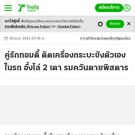
สมัครบริการ
เราใช้คุ้กกี้
เพื่อให้ทุกคนได้ประสบ
การณ์การใช้งานที่ดียิ่งขึ้น
+
ก
ก
-ก
รับทราบ
อ่านเพิ่มเติมคลิก
(Privacy Policy)
และ
(Cookie Policy)
30 เม.ย. 2561 20:45 น.
ข่าว
ทั่วไทย
ตะวันออก
ไทยรัฐออนไลน์
คู่รักทอมดี้ ติดเครื่องกระบะขังตัวเอง
ในรถ อั้งโล่ 2 เตา รมควันตายพิสดาร
...