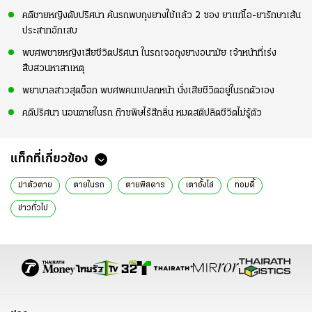
คดีชายหญิงดับปริศนา ค้นรถพบถุงยางใช้แล้ว 2 ซอง ยาแก้ไอ-ยารักษาเส้น
ประสาทอักเสบ
พบศพชายหญิงเสียชีวิตปริศนา ในรถเจอถุงยางอนามัย เจ้าหน้าที่เร่ง
สืบสวนหาสาเหตุ
พยาบาลสาวสุดช็อก พบศพคนแปลกหน้า นั่งเสียชีวิตอยู่ในรถตัวเอง
คดีปริศนา นอนตายในรถ ก๊าซพิษไร้สีกลิ่น หมดสติปลิดชีวิตไม่รู้ตัว
แท็กที่เกี่ยวข้อง
ฆ่าตัวตาย
ตายในรถ
ตายพิสดาร
เตาอั้งโล่
ทอมดี้
ข่าวทั่วไป