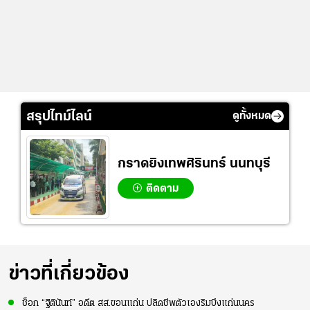
สรุปไทม์ไลน์
ดูทั้งหมด
กราดยิงเทพศิรินทร์ นนทบุรี
ติดตาม
ข่าวที่เกี่ยวข้อง
ช็อก “ฐิตินันท์” อดีต สส.ขอนแก่น ปลิดชีพตัวเองริมบึงแก่นนคร