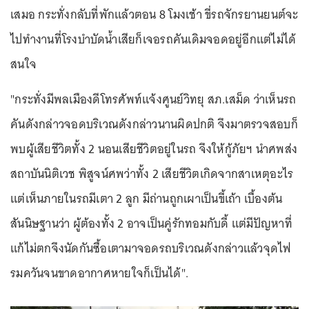
เสมอ กระทั่งกลับที่พักแล้วตอน 8 โมงเช้า ขี่รถจักรยานยนต์จะ
ไปทำงานที่โรงบำบัดน้ำเสียก็เจอรถคันเดิมจอดอยู่อีกแต่ไม่ได้
สนใจ
"กระทั่งมีพลเมืองดีโทรศัพท์แจ้งศูนย์วิทยุ สภ.เสม็ด ว่าเห็นรถ
คันดังกล่าวจอดบริเวณดังกล่าวนานผิดปกติ จึงมาตรวจสอบก็
พบผู้เสียชีวิตทั้ง 2 นอนเสียชีวิตอยู่ในรถ จึงให้กู้ภัยฯ นำศพส่ง
สถาบันนิติเวช พิสูจน์ศพว่าทั้ง 2 เสียชีวิตเกิดจากสาเหตุอะไร
แต่เห็นภายในรถมีเตา 2 ลูก มีถ่านถูกเผาเป็นขี้เถ้า เบื้องต้น
สันนิษฐานว่า ผู้ต้องทั้ง 2 อาจเป็นคู่รักทอมกับดี้ แต่มีปัญหาที่
แก้ไม่ตกจึงนัดกันซื้อเตามาจอดรถบริเวณดังกล่าวแล้วจุดไฟ
รมควันจนขาดอากาศหายใจก็เป็นได้".