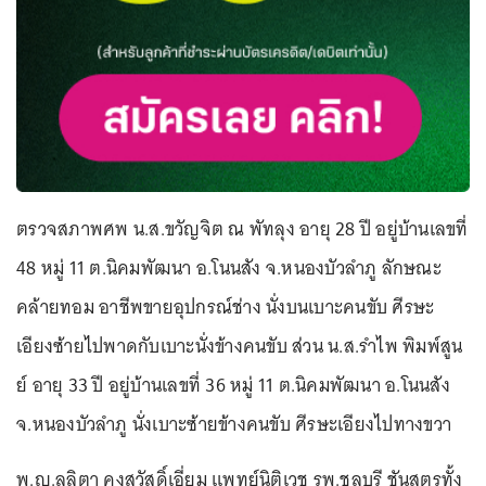
ตรวจสภาพศพ น.ส.ขวัญจิต ณ พัทลุง อายุ 28 ปี อยู่บ้านเลขที่
48 หมู่ 11 ต.นิคมพัฒนา อ.โนนสัง จ.หนองบัวลำภู ลักษณะ
คล้ายทอม อาชีพขายอุปกรณ์ช่าง นั่งบนเบาะคนขับ ศีรษะ
เอียงซ้ายไปพาดกับเบาะนั่งข้างคนขับ ส่วน น.ส.รำไพ พิมพ์สูน
ย์ อายุ 33 ปี อยู่บ้านเลขที่ 36 หมู่ 11 ต.นิคมพัฒนา อ.โนนสัง
จ.หนองบัวลำภู นั่งเบาะซ้ายข้างคนขับ ศีรษะเอียงไปทางขวา
พ.ญ.ลลิตา คงสวัสดิ์เอี่ยม แพทย์นิติเวช รพ.ชลบุรี ชันสูตรทั้ง