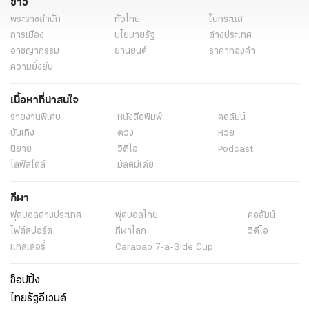
ข่าว
พระราชสำนัก
ทั่วไทย
ในกระแส
การเมือง
นโยบายรัฐ
ต่างประเทศ
อาชญากรรม
ยานยนต์
ราคาทองคำ
ความยั่งยืน
เนื้อหาที่น่าสนใจ
รายงานพิเศษ
หนังสือพิมพ์
คอลัมน์
บันเทิง
ดวง
หวย
นิยาย
วิดีโอ
Podcast
ไลฟ์สไตล์
มัลติมีเดีย
กีฬา
ฟุตบอลต่่างประเทศ
ฟุตบอลไทย
คอลัมน์
ไฟต์สปอร์ต
กีฬาโลก
วิดีโอ
แกลเลอรี่
Carabao 7-a-Side Cup
ช็อปปิ้ง
ไทยรัฐอีเวนต์