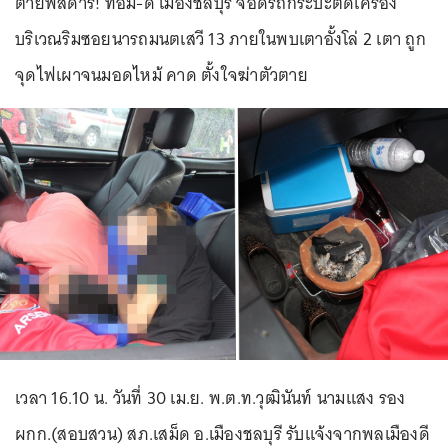
ตายพิสดาร! ทอม-ดี้ เมืองชลบุรี จอดรถกระบะติดเครื่อง
บริเวณริมซอยนารถมนตเสวี 13 ภายในพบเตาอั้งโล่ 2 เตา ถูก
จุดไฟเผาจนมอดไหม้ คาด ตั้งใจฆ่าตัวตาย
เวลา 16.10 น. วันที่ 30 เม.ย. พ.ต.ท.วุฒินันท์ นามแสง รอง
ผกก.(สอบสวน) สภ.เสม็ด อ.เมืองชลบุรี รับแจ้งจากพลเมืองดี