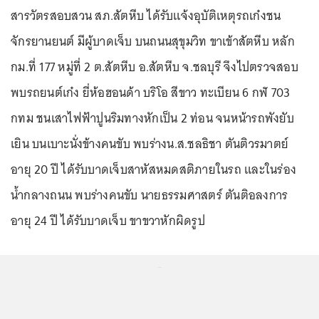
สารวัตรสอบสวน สภ.สัตหีบ ได้รับแจ้งอุบัติเหตุรถเก๋งชน
จักรยานยนต์ มีผู้บาดเจ็บ บนถนนสุขุมวิท ขาเข้าสัตหีบ หลัก
กม.ที่ 177 หมู่ที่ 2 ต.สัตหีบ อ.สัตหีบ จ.ชลบุรี จึงไปตรวจสอบ
พบรถยนต์เก๋ง ยี่ห้อฮอนด้า บริโอ สีขาว ทะเบียน 6 กฬ 703
กทม ชนเสาไฟฟ้าปูนริมทางหักเป็น 2 ท่อน จนหน้ารถพังยับ
เยิน บนเบาะนั่งข้างคนขับ พบร่างน.ส.ชลธิชา ตันติวรมาตย์
อายุ 20 ปี ได้รับบาดเจ็บสาหัสหมดสติภายในรถ และในร่อง
น้ำกลางถนน พบร่างคนขับ นายธรรมศาสตร์ ตันติอลงการ
อายุ 24 ปี ได้รับบาดเจ็บ ขาขวาหักผิดรูป
...