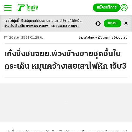
สมัครบริการ
เราใช้คุ้กกี้
เพื่อให้ทุกคนได้ประสบ
การณ์การใช้งานที่ดียิ่งขึ้น
+
ก
ก
-ก
รับทราบ
อ่านเพิ่มเติมคลิก
(Privacy Policy)
และ
(Cookie Policy)
20 ก.พ. 2561 01:28 น.
ข่าว
ทั่วไทย
ตะวันออก
ไทยรัฐออนไลน์
เก๋งซิ่งชนจยย.พ่วงข้างขายชุดชั้นใน
กระเด็น หมุนคว้างเสยเสาไฟหัก เจ็บ3
...