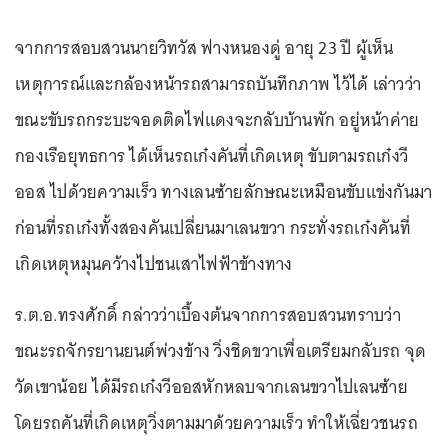
จากการสอบสวนนายวิทวัส ฟางหนองดู่ อายุ 23 ปี ผู้เห็น
เหตุการณ์และกล้องหน้ารถสามารถบันทึกภาพ ไว้ได้ เล่าวว่า
ขณะขับรถกระบะจอดติดไฟแดงจะกลับบ้านพัก อยู่หน้าค่าย
กองเรือยุทธการ ได้เห็นรถเก๋งคันที่เกิดเหตุ ขับตามรถเก๋งวี
ออส ไปด้วยความเร็ว ทางเลนซ้ายลักษณะเหมือนขับแข่งกันมา
ก่อนที่รถเก๋งทั้งสองคันเปลี่ยนมาเลนขวา กระทั่งรถเก๋งคันที่
เกิดเหตุหมุนคว้างไปชนเสาไฟฟ้าข้างทาง
ร.ต.อ.ทรงศักดิ์ กล่าวว่าเบื้องต้นจากการสอบสวนทราบว่า
ขณะรถจักรยานยนต์พ่วงข้าง วิ่งชิดขวาเพื่อเตรียมกลับรถ จุด
วัดเขาน้อย ได้มีรถเก๋งวีออสหักหลบจากเลนขวาไปเลนซ้าย
โดยรถคันที่เกิดเหตุวิ่งตามมาด้วยความเร็ว ทำให้เฉี่ยวชนรถ