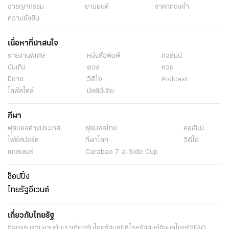
แท็กที่เกี่ยวข้อง
เก๋งชนมอเตอร์ไซค์พ่วงข้าง
มอเตอร์พ่วงข้างขายชุดชั้นในกระเด็น
เก๋งซิ่งชนเสาไฟฟ้าหัก 2 ท่อน
รถขายชุดชั้นในถูกชน
เก๋งชนเสาไฟฟ้า
ข่าวทั่วไป
ข่าว
พระราชสำนัก
ทั่วไทย
ในกระแส
การเมือง
นโยบายรัฐ
ต่างประเทศ
อาชญากรรม
ยานยนต์
ราคาทองคำ
ความยั่งยืน
เนื้อหาที่น่าสนใจ
รายงานพิเศษ
หนังสือพิมพ์
คอลัมน์
บันเทิง
ดวง
หวย