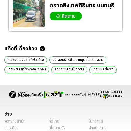
กราดยิงเทพศิรินทร์ นนทบุรี
ติดตาม
ข่าวที่เกี่ยวข้อง
เก๋งชนเสาไฟฟ้า เพลิงลุกท่วมทั้งคัน แม่วัย 78 ปี กับลูกชายกระโดดหนีตาย
รอดหวุดหวิด
ผลตรวจเลือดเป็นบวก หนุ่มยะลาซิ่งเก๋งชนเสาไฟหัก 12 ต้น รับเพิ่งเสพ
ยาบ้า
หนุ่มซิ่งเก๋ง พุ่งชนเสาไฟ หักรวม 11 ต้น ค้นในรถเจอปืน-ยาเสพติด
ไร้รอยเบรก เก๋งอัดเสาไฟฟ้า เครื่องยนต์หลุดกระเด็นหาย พังยับทั้งคัน
พี่สาวหนุ่มขับเก๋งชนเสาไฟแล้วไฟไหม้คลอกตาย 2 ศพ เผยก่อนตายน้องพูด
เป็นลาง