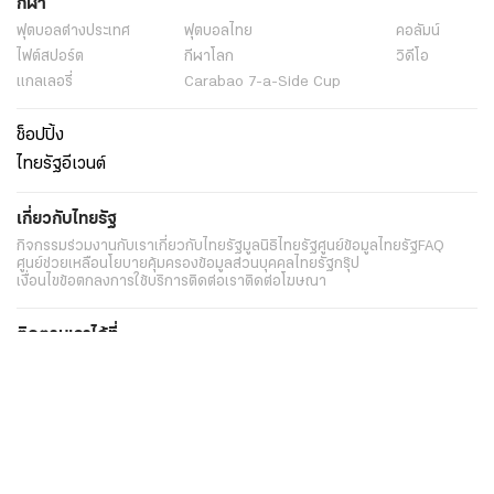
กีฬา
ฟุตบอลต่่างประเทศ
ฟุตบอลไทย
คอลัมน์
ไฟต์สปอร์ต
กีฬาโลก
วิดีโอ
แกลเลอรี่
Carabao 7-a-Side Cup
ช็อปปิ้ง
ไทยรัฐอีเวนต์
เกี่ยวกับไทยรัฐ
กิจกรรม
ร่วมงานกับเรา
เกี่ยวกับไทยรัฐ
มูลนิธิไทยรัฐ
ศูนย์ข้อมูลไทยรัฐ
FAQ
ศูนย์ช่วยเหลือ
นโยบายคุ้มครองข้อมูลส่วนบุคคลไทยรัฐกรุ๊ป
เงื่อนไขข้อตกลงการใช้บริการ
ติดต่อเรา
ติดต่อโฆษณา
ติดตามเราได้ที่
Application
My THAIRATH