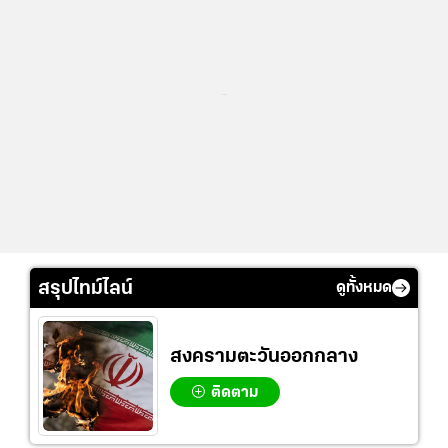
...
สรุปไทม์ไลน์
ดูทั้งหมด
สงครามตะวันออกกลาง
ติดตาม