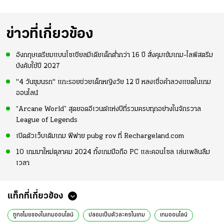
ข่าวที่เกี่ยวข้อง
อังกฤษเตรียมแบนโซเชียลมีเดียเด็กต่ำกว่า 16 ปี สั่งคุมเข้มเกม-ไลฟ์สตรีม
บังคับใช้ปี 2027
"4 วันขุมนรก" แกะรอยช่วยเด็กหญิงวัย 12 ปี หลงเชื่อคำลวงแชตในเกม
ออนไลน์
“Arcane World” สุดยอดอีเวนต์แห่งปีที่รวมครบทุกอย่างในจักรวาล
League of Legends
เปิดตัวเว็บเติมเกม ฟีฟาย pubg rov ที่ Rechargeland.com
10 เกมมาใหม่ตุลาคม 2024 ทั้งเกมมือถือ PC และคอนโซล เล่นเพลินลืม
เวลา
แท็กที่เกี่ยวข้อง
ถูกขโมยของในเกมออนไลน์
ปลอมเป็นตัวละครในเกม
เกมออนไลน์