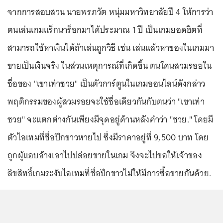
จากการสอบสวน นายพรภวัต หนุ่มมหาวิทยาลัยปี 4 ให้การว่า
ตนเล่นเกมแร็กนาร็อกมาได้ประมาณ 1 ปี เป็นเกมยอดฮิตที่
สามารถใช้หาเงินได้ถ้าเล่นถูกวิธี เช่น เล่นแล้วหาของในเกมมา
ขายเป็นเงินจริง ในส่วนเหตุการณ์ที่เกิดขึ้น ตนโดนสวมรอยใน
ชื่อของ "เขาเท่าชวย" เป็นตัวการ์ตูนในเกมออนไลน์ดังกล่าว
พฤติกรรมของผู้สวมรอยจะใช้ชื่อเดียวกันกับตนว่า "เขาเท่า
ชวย" จะแตกต่างกันเพียงมีจุดอยู่ด้านหลังคำว่า "ชวย." โดยมี
ตัวไอเทมที่ชื่อปีกขาวหายไป ซึ่งมีราคาอยู่ที่ 9,500 บาท โดย
ถูกผู้แอบอ้างเอาไปปล่อยขายในเกม จึงจะไปขอให้เจ้าของ
ลิขสิทธิ์เกมระงับไอเทมที่ชื่อปีกขาวไม่ให้มีการซื้อขายกันด้วย.