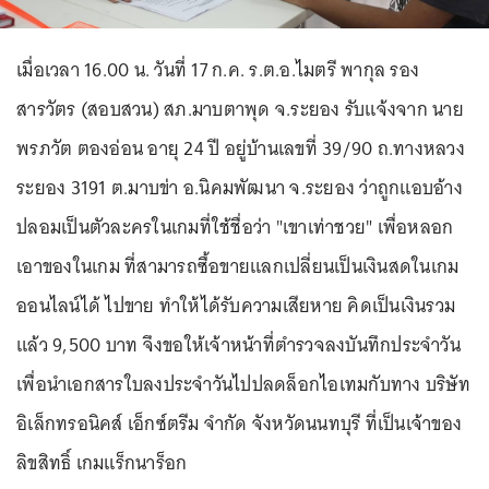
เมื่อเวลา 16.00 น. วันที่ 17 ก.ค. ร.ต.อ.ไมตรี พากุล รอง
สารวัตร (สอบสวน) สภ.มาบตาพุด จ.ระยอง รับแจ้งจาก นาย
พรภวัต ตองอ่อน อายุ 24 ปี อยู่บ้านเลขที่ 39/90 ถ.ทางหลวง
ระยอง 3191 ต.มาบข่า อ.นิคมพัฒนา จ.ระยอง ว่าถูกแอบอ้าง
ปลอมเป็นตัวละครในเกมที่ใช้ชื่อว่า "เขาเท่าชวย" เพื่อหลอก
เอาของในเกม ที่สามารถซื้อขายแลกเปลี่ยนเป็นเงินสดในเกม
ออนไลน์ได้ ไปขาย ทำให้ได้รับความเสียหาย คิดเป็นเงินรวม
แล้ว 9,500 บาท จึงขอให้เจ้าหน้าที่ตำรวจลงบันทึกประจำวัน
เพื่อนำเอกสารใบลงประจำวันไปปลดล็อกไอเทมกับทาง บริษัท
อิเล็กทรอนิคส์ เอ็กซ์ตรีม จำกัด จังหวัดนนทบุรี ที่เป็นเจ้าของ
ลิขสิทธิ์ เกมแร็กนาร็อก