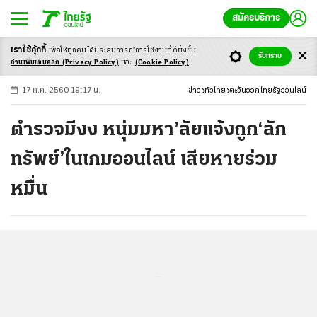
สมัครบริการ
เราใช้คุ้กกี้
เพื่อให้ทุกคนได้ประสบ
การณ์การใช้งานที่ดียิ่งขึ้น
+
ก
ก
-ก
รับทราบ
อ่านเพิ่มเติมคลิก
(Privacy Policy)
และ
(Cookie Policy)
17 ก.ค. 2560 19:17 น.
ข่าว
ทั่วไทย
ตะวันออก
ไทยรัฐออนไลน์
ตำรวจมีงง หนุ่มมหา’ลัยแจ้งถูก‘ลัก
ทรัพย์’ในเกมออนไลน์ เสียหายร่วม
หมื่น
...