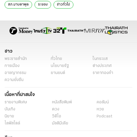
สภ.มาบตาพุด
ระยอง
ข่าวทั่วไป
ข่าว
พระราชสำนัก
ทั่วไทย
ในกระแส
การเมือง
นโยบายรัฐ
ต่างประเทศ
อาชญากรรม
ยานยนต์
ราคาทองคำ
ความยั่งยืน
เนื้อหาที่น่าสนใจ
รายงานพิเศษ
หนังสือพิมพ์
คอลัมน์
บันเทิง
ดวง
หวย
นิยาย
วิดีโอ
Podcast
ไลฟ์สไตล์
มัลติมีเดีย