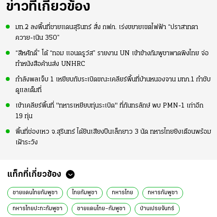
ข่าวที่เกี่ยวข้อง
มท.2 ลงพื้นที่ชายแดนสุรินทร์ สั่ง กฟภ. เร่งขยายเขตไฟฟ้า “ปราสาทตา
ควาย-เนิน 350”
“สีหศักดิ์” โต้ “ทอม แอนดรูว์ส” รายงาน UN เข้าข้างกัมพูชาพาดพิงไทย จ่อ
ทำหนังสือค้านส่ง UNHRC
กำลังพลเจ็บ 1 เหยียบกับระเบิดขณะเคลียร์พื้นที่บ้านหนองจาน มทภ.1 กำชับ
ดูแลเต็มที่
เข้าเคลียร์พื้นที่ "ทหารเหยียบทุ่นระเบิด" ที่กันทรลักษ์ พบ PMN-1 เก่าอีก
19 ทุ่น
พื้นที่ช่องเหว จ.สุรินทร์ ได้ยินเสียงปืนเล็กยาว 3 นัด ทหารไทยยิงเตือนพร้อม
เฝ้าระวัง
แท็กที่เกี่ยวข้อง
ชายแดนไทยกัมพูชา
ไทยกัมพูชา
ทหารไทย
ทหารกัมพูชา
ทหารไทยปะทะกัมพูชา
ชายแดนไทย–กัมพูชา
บ้านเปรยจันทร์