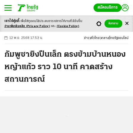
สมัครบริการ
เราใช้คุ้กกี้
เพื่อให้ทุกคนได้ประสบ
การณ์การใช้งานที่ดียิ่งขึ้น
+
ก
ก
-ก
รับทราบ
อ่านเพิ่มเติมคลิก
(Privacy Policy)
และ
(Cookie Policy)
12 พ.ย. 2568 17:53 น.
ข่าว
ทั่วไทย
กลาง
ไทยรัฐออนไลน์
กัมพูชายิงปืนเล็ก ตรงข้ามบ้านหนอง
หญ้าแก้ว ราว 10 นาที คาดสร้าง
สถานการณ์
...