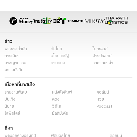
เสียงปืนเล็ก
สร้างสถานการณ์
ชี้แจง
ข่าววันนี้
ข่าวทั่วไทย
ข่าว
พระราชสำนัก
ทั่วไทย
ในกระแส
การเมือง
นโยบายรัฐ
ต่างประเทศ
อาชญากรรม
ยานยนต์
ราคาทองคำ
ความยั่งยืน
เนื้อหาที่น่าสนใจ
รายงานพิเศษ
หนังสือพิมพ์
คอลัมน์
บันเทิง
ดวง
หวย
นิยาย
วิดีโอ
Podcast
ไลฟ์สไตล์
มัลติมีเดีย
กีฬา
ฟุตบอลต่่างประเทศ
ฟุตบอลไทย
คอลัมน์