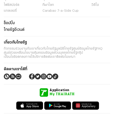
ไฟต์สปอร์ต
กีฬาโลก
วิดีโอ
แกลเลอรี่
Carabao 7-a-Side Cup
ช็อปปิ้ง
ไทยรัฐอีเวนต์
เกี่ยวกับไทยรัฐ
กิจกรรม
ร่วมงานกับเรา
เกี่ยวกับไทยรัฐ
มูลนิธิไทยรัฐ
ศูนย์ข้อมูลไทยรัฐ
FAQ
ศูนย์ช่วยเหลือ
นโยบายคุ้มครองข้อมูลส่วนบุคคลไทยรัฐกรุ๊ป
เงื่อนไขข้อตกลงการใช้บริการ
ติดต่อเรา
ติดต่อโฆษณา
ติดตามเราได้ที่
Application
My THAIRATH