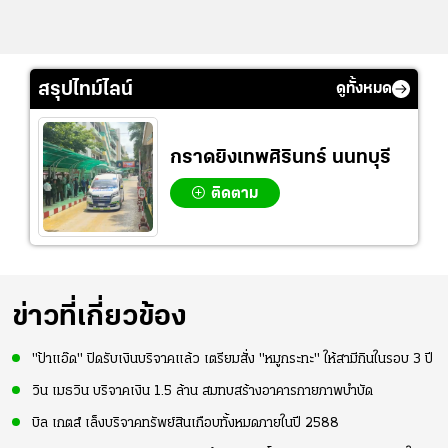
สรุปไทม์ไลน์
ดูทั้งหมด
กราดยิงเทพศิรินทร์ นนทบุรี
ติดตาม
ข่าวที่เกี่ยวข้อง
"ป้าแอ๊ด" ปิดรับเงินบริจาคแล้ว เตรียมสั่ง "หมูกระทะ" ให้สามีกินในรอบ 3 ปี
วิน เมธวิน บริจาคเงิน 1.5 ล้าน สมทบสร้างอาคารกายภาพบำบัด
บิล เกตส์ เล็งบริจาคทรัพย์สินเกือบทั้งหมดภายในปี 2588