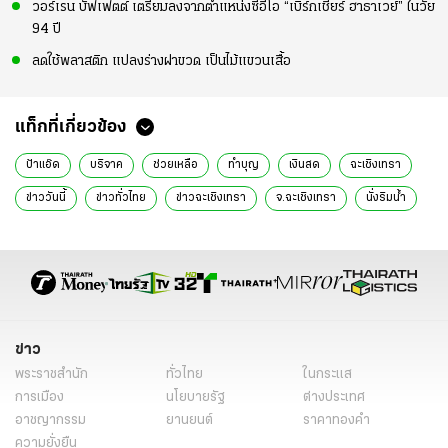
วอร์เรน บัฟเฟตต์ เตรียมลงจากตำแหน่งซีอีโอ “เบิร์กเชียร์ ฮาธาเวย์” ในวัย
94 ปี
ลดใช้พลาสติก แปลงร่างฝาขวด เป็นไม้แขวนเสื้อ
แท็กที่เกี่ยวข้อง
ป้าแอ๊ด
บริจาค
ช่วยเหลือ
ทำบุญ
เงินสด
ฉะเชิงเทรา
ข่าววันนี้
ข่าวทั่วไทย
ข่าวฉะเชิงเทรา
จ.ฉะเชิงเทรา
นั่งริมน้ำ
ผัวแย่งข้าวหมา
คิดสั้น
ข่าว
พระราชสำนัก
ทั่วไทย
ในกระแส
การเมือง
นโยบายรัฐ
ต่างประเทศ
อาชญากรรม
ยานยนต์
ราคาทองคำ
ความยั่งยืน