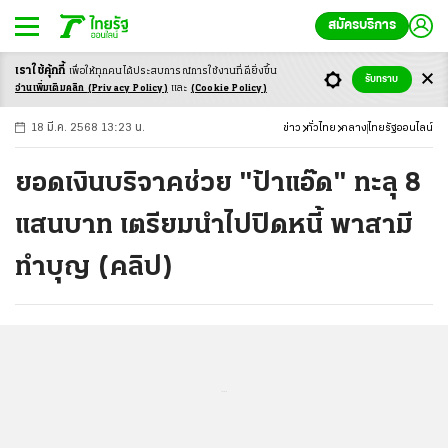
สมัครบริการ
เราใช้คุ้กกี้
เพื่อให้ทุกคนได้ประสบ
การณ์การใช้งานที่ดียิ่งขึ้น
+
ก
ก
-ก
รับทราบ
อ่านเพิ่มเติมคลิก
(Privacy Policy)
และ
(Cookie Policy)
18 มี.ค. 2568 13:23 น.
ข่าว
ทั่วไทย
กลาง
ไทยรัฐออนไลน์
ยอดเงินบริจาคช่วย "ป้าแอ๊ด" ทะลุ 8
แสนบาท เตรียมนำไปปิดหนี้ พาสามี
ทำบุญ (คลิป)
...