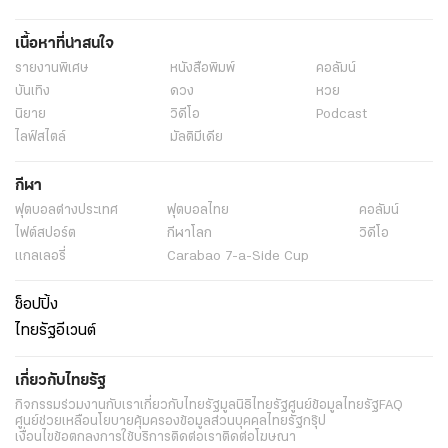
เนื้อหาที่น่าสนใจ
รายงานพิเศษ
หนังสือพิมพ์
คอลัมน์
บันเทิง
ดวง
หวย
นิยาย
วิดีโอ
Podcast
ไลฟ์สไตล์
มัลติมีเดีย
กีฬา
ฟุตบอลต่่างประเทศ
ฟุตบอลไทย
คอลัมน์
ไฟต์สปอร์ต
กีฬาโลก
วิดีโอ
แกลเลอรี่
Carabao 7-a-Side Cup
ช็อปปิ้ง
ไทยรัฐอีเวนต์
เกี่ยวกับไทยรัฐ
กิจกรรม
ร่วมงานกับเรา
เกี่ยวกับไทยรัฐ
มูลนิธิไทยรัฐ
ศูนย์ข้อมูลไทยรัฐ
FAQ
ศูนย์ช่วยเหลือ
นโยบายคุ้มครองข้อมูลส่วนบุคคลไทยรัฐกรุ๊ป
เงื่อนไขข้อตกลงการใช้บริการ
ติดต่อเรา
ติดต่อโฆษณา