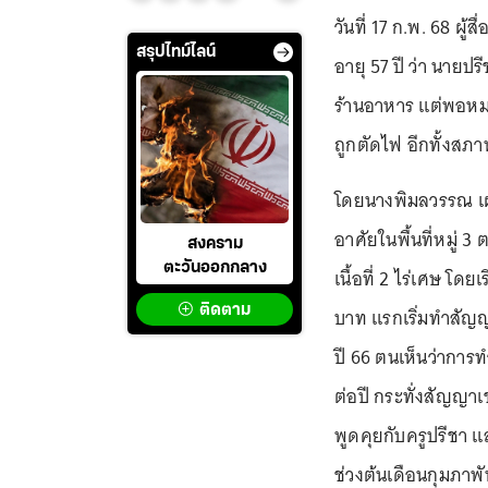
วันที่ 17 ก.พ. 68 ผู
สรุปไทม์ไลน์
อายุ 57 ปี ว่า นายปร
ร้านอาหาร แต่พอหม
ถูกตัดไฟ อีกทั้งสภา
โดยนางพิมลวรรณ เผย
อาศัยในพื้นที่หมู่ 
สงคราม
ตะวันออกกลาง
เนื้อที่ 2 ไร่เศษ โ
ติดตาม
บาท แรกเริ่มทำสัญญาก
ปี 66 ตนเห็นว่าการ
ต่อปี กระทั่งสัญญาเ
พูดคุยกับครูปรีชา 
ช่วงต้นเดือนกุมภาพั