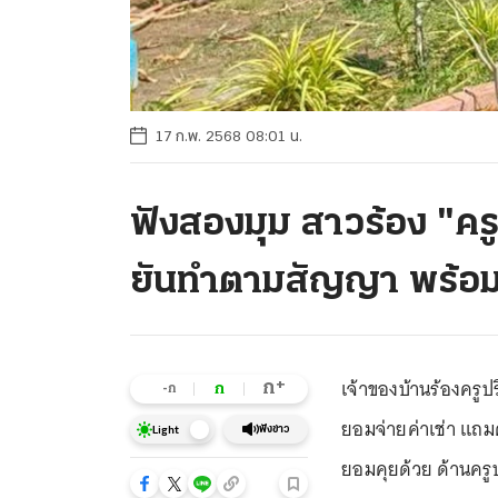
17 ก.พ. 2568 08:01 น.
ฟังสองมุม สาวร้อง "ครูป
ยันทำตามสัญญา พร้อมสู
เจ้าของบ้านร้องครู
+
ก
ก
-ก
ยอมจ่ายค่าเช่า แถม
ฟังข่าว
Light
ยอมคุยด้วย ด้านครู