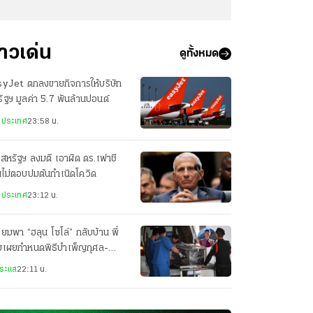
่าวเด่น
ดูทั้งหมด
syJet ตกลงขายกิจการให้บริษัท
ัฐฯ มูลค่า 5.7 พันล้านปอนด์
งประเทศ
23:58 น.
สหรัฐฯ ลงมติ เอาผิด ดร.เฟาชี
ไม่ตอบปมต้นกำเนิดโควิด
งประเทศ
23:12 น.
ียมพา “ฮลุน โซโล่” กลับบ้าน พี่
ยเผยกำหนดพิธีบำเพ็ญกุศล-
ปนกิจศพ
ระแส
22:11 น.