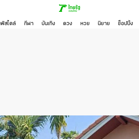
ลฟ์สไตล์
กีฬา
บันเทิง
ดวง
หวย
นิยาย
ช็อปปิ้ง