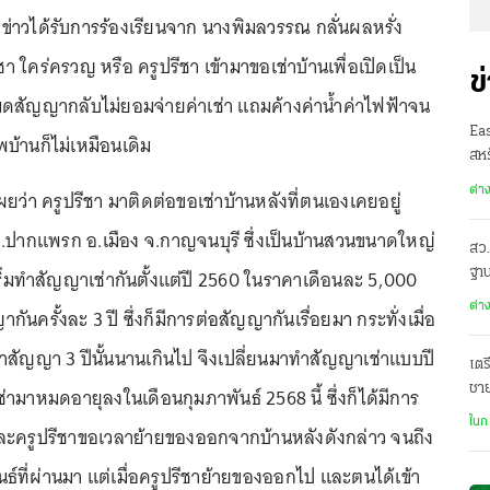
้สื่อข่าวได้รับการร้องเรียนจาก นางพิมลวรรณ กลั่นผลหรั่ง
ีชา ใคร่ครวญ หรือ ครูปรีชา เข้ามาขอเช่าบ้านเพื่อเปิดเป็น
ข
ดสัญญากลับไม่ยอมจ่ายค่าเช่า แถมค้างค่าน้ำค่าไฟฟ้าจน
Ea
พบ้านก็ไม่เหมือนเดิม
สหร
ต่า
ว่า ครูปรีชา มาติดต่อขอเช่าบ้านหลังที่ตนเองเคยอยู่
3 ต.ปากแพรก อ.เมือง จ.กาญจนบุรี ซึ่งเป็นบ้านสวนขนาดใหญ่
สว.
ดยเริ่มทำสัญญาเช่ากันตั้งแต่ปี 2560 ในราคาเดือนละ 5,000
ฐาน
ต่า
ันครั้งละ 3 ปี ซึ่งก็มีการต่อสัญญากันเรื่อยมา กระทั่งเมื่อ
ทำสัญญา 3 ปีนั้นนานเกินไป จึงเปลี่ยนมาทำสัญญาเช่าแบบปี
เตร
ชา
ช่ามาหมดอายุลงในเดือนกุมภาพันธ์ 2568 นี้ ซึ่งก็ได้มีการ
ฌา
ในก
และครูปรีชาขอเวลาย้ายของออกจากบ้านหลังดังกล่าว จนถึง
นธ์ที่ผ่านมา แต่เมื่อครูปรีชาย้ายของออกไป และตนได้เข้า