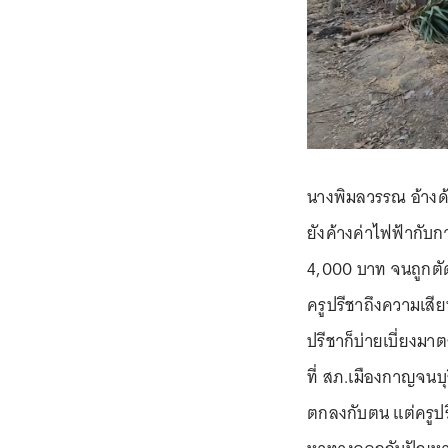
นางพิมลวรรณ อ้างด้ว
ยังค้างค่าไฟฟ้ากับก
4,000 บาท จนถูกตัด
ครูปรีชาถึงความเสียห
ปรีชาก็บ่ายเบี่ยงม
ที่ สภ.เมืองกาญจนบุ
ตกลงกับตน แต่ครูปรี