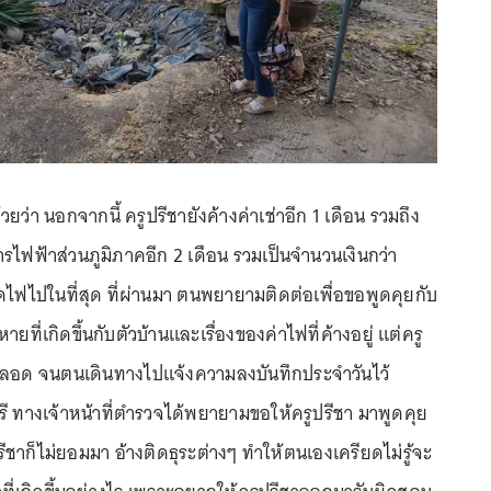
ยว่า นอกจากนี้ ครูปรีชายังค้างค่าเช่าอีก 1 เดือน รวมถึง
ารไฟฟ้าส่วนภูมิภาคอีก 2 เดือน รวมเป็นจำนวนเงินกว่า
ไฟไปในที่สุด ที่ผ่านมา ตนพยายามติดต่อเพื่อขอพูดคุยกับ
ายที่เกิดขึ้นกับตัวบ้านและเรื่องของค่าไฟที่ค้างอยู่ แต่ครู
าตลอด จนตนเดินทางไปแจ้งความลงบันทึกประจำวันไว้
รี ทางเจ้าหน้าที่ตำรวจได้พยายามขอให้ครูปรีชา มาพูดคุย
ชาก็ไม่ยอมมา อ้างติดธุระต่างๆ ทำให้ตนเองเครียดไม่รู้จะ