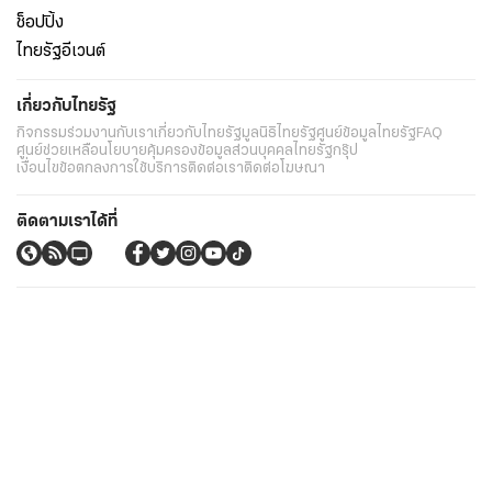
ช็อปปิ้ง
ไทยรัฐอีเวนต์
เกี่ยวกับไทยรัฐ
กิจกรรม
ร่วมงานกับเรา
เกี่ยวกับไทยรัฐ
มูลนิธิไทยรัฐ
ศูนย์ข้อมูลไทยรัฐ
FAQ
ศูนย์ช่วยเหลือ
นโยบายคุ้มครองข้อมูลส่วนบุคคลไทยรัฐกรุ๊ป
เงื่อนไขข้อตกลงการใช้บริการ
ติดต่อเรา
ติดต่อโฆษณา
ติดตามเราได้ที่
Application
My THAIRATH