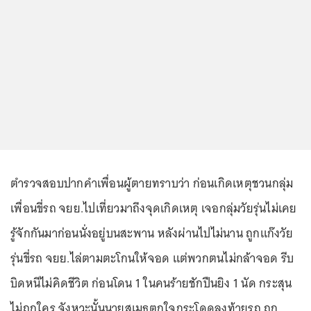
ตำรวจสอบปากคำเพื่อนผู้ตายทราบว่า ก่อนเกิดเหตุชวนกลุ่ม
เพื่อนขี่รถ จยย.ไปเที่ยวมาถึงจุดเกิดเหตุ เจอกลุ่มวัยรุ่นไม่เคย
รู้จักกันมาก่อนนั่งอยู่บนสะพาน หลังผ่านไปไม่นาน ถูกแก๊งวัย
รุ่นขี่รถ จยย.ไล่ตามตะโกนให้จอด แต่พวกตนไม่กล้าจอด รีบ
บิดหนีไม่คิดชีวิต ก่อนโดน 1 ในคนร้ายชักปืนยิง 1 นัด กระสุน
ไม่ถูกใคร จังหวะนั้นนายสุเมธตกใจกระโดดลงท้ายรถ ถูก