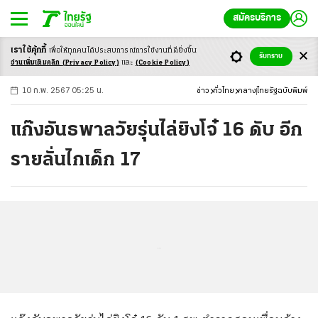
สมัครบริการ
เราใช้คุ้กกี้
เพื่อให้ทุกคนได้ประสบ
การณ์การใช้งานที่ดียิ่งขึ้น
+
ก
ก
-ก
รับทราบ
อ่านเพิ่มเติมคลิก
(Privacy Policy)
และ
(Cookie Policy)
10 ก.พ. 2567 05:25 น.
ข่าว
ทั่วไทย
กลาง
ไทยรัฐฉบับพิมพ์
แก๊งอันธพาลวัยรุ่นไล่ยิงโจ๋ 16 ดับ อีก
รายลั่นไกเด็ก 17
...