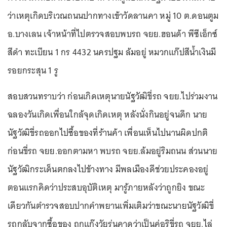
ว่าเหตุเกิดบริเวณถนนปากทางเข้าวัดลานคา หมู่ 10 ต.ดอนตูม
อ.บางเลน เจ้าหน้าที่ไปตรวจสอบพบรถ จยย.ฮอนด้า พีซีเอ็กซ์
สีดำ ทะเบียน 1 กร 4432 นครปฐม ล้มอยู่ หมวกแก๊ปสีน้ำเงินมี
รอยกระสุน 1 รู
สอบสวนทราบว่า ก่อนเกิดเหตุนายนัฐวัฒิขี่รถ จยย.ไปร่วมงาน
ฉลองวันเกิดเพื่อนใกล้จุดเกิดเหตุ หลังนั่งกินอยู่จนดึก นาย
นัฐวัฒิขี่รถออกไปซื้อของที่ร้านค้า เพื่อนเห็นไปนานผิดปกติ
ก่อนขี่รถ จยย.ออกตามหา พบรถ จยย.ล้มอยู่ริมถนน ส่วนนาย
นัฐวัฒิกระเด็นตกลงไปข้างทาง มีพลเมืองดีช่วยประคองอยู่
ตอนแรกคิดว่าประสบอุบัติเหตุ มารู้ภายหลังว่าถูกยิง ขณะ
เดียวกันตำรวจสอบปากคำพยานเพิ่มเติมว่าขณะนายนัฐวัฒิขี่
รถกลับจากซื้อของ ถูกแก๊งวัยรุ่นคาดว่าเป็นคู่อริขี่รถ จยย.ไล่