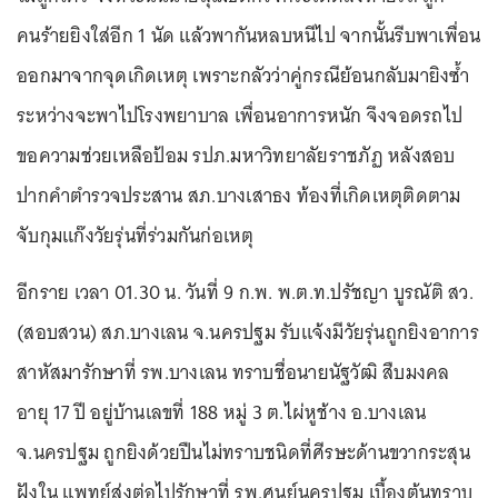
คนร้ายยิงใส่อีก 1 นัด แล้วพากันหลบหนีไป จากนั้นรีบพาเพื่อน
ออกมาจากจุดเกิดเหตุ เพราะกลัวว่าคู่กรณีย้อนกลับมายิงซ้ำ
ระหว่างจะพาไปโรงพยาบาล เพื่อนอาการหนัก จึงจอดรถไป
ขอความช่วยเหลือป้อม รปภ.มหาวิทยาลัยราชภัฏ หลังสอบ
ปากคำตำรวจประสาน สภ.บางเสาธง ท้องที่เกิดเหตุติดตาม
จับกุมแก๊งวัยรุ่นที่ร่วมกันก่อเหตุ
อีกราย เวลา 01.30 น. วันที่ 9 ก.พ. พ.ต.ท.ปรัชญา บูรณัติ สว.
(สอบสวน) สภ.บางเลน จ.นครปฐม รับแจ้งมีวัยรุ่นถูกยิงอาการ
สาหัสมารักษาที่ รพ.บางเลน ทราบชื่อนายนัฐวัฒิ สืบมงคล
อายุ 17 ปี อยู่บ้านเลขที่ 188 หมู่ 3 ต.ไผ่หูช้าง อ.บางเลน
จ.นครปฐม ถูกยิงด้วยปืนไม่ทราบชนิดที่ศีรษะด้านขวากระสุน
ฝังใน แพทย์ส่งต่อไปรักษาที่ รพ.ศูนย์นครปฐม เบื้องต้นทราบ