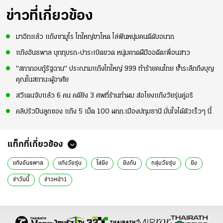
ข่าวที่เกี่ยวข้อง
มาอีกแล้ว แก๊งซามูไร ไทใหญ่ขาโหด ไล่ฟันหนุ่มคนดีดับอนาถ
แก๊งอันธพาล บุกทุบรถ-ปาระเบิดขวด หนุ่มคาดฝีมืออดีตเพื่อนสาว
"สภากอบกู้รัฐฉาน" ประณามแก๊งไทใหญ่ 999 ทำร้ายคนไทย ย้ำระลึกถึงบุญ
คุณในสถานะผู้อาศัย
สวีเดนจับแล้ว 6 คน คดียิง 3 ศพที่ร้านทำผม ส่อโยงแก๊งวัยรุ่นคู่อริ
คลิปรัวปืนลูกซอง แก๊ง 5 เม็ด 100 ผกก.เมืองปทุมธานี มั่นใจได้ตัวเร็วๆ นี้
แท็กที่เกี่ยวข้อง
แก๊งอันธพาล
แก๊งวัยรุ่น
ไล่ยิง
ยิงกัน
กลุ่มวัยรุ่น
ยิง
ข่าวันนี้
ข่าวหน้า1