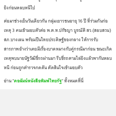
ยิงก่อนหลบหนีไป
ต่อมาช่วงเย็นวันเดียวกัน กลุ่มเยาวชนอายุ 16 ปี ที่ร่วมกันก่อ
เหตุ 3 คนเข้ามอบตัวต่อ พ.ต.ท.ปรัชญา บูรณัติ สว.(สอบสวน)
สภ.บางเลน พร้อมปืนไทยประดิษฐ์ของกลาง ให้การรับ
สารภาพอ้างว่าเคยมีเรื่องบาดหมางกับคู่กรณีมาก่อน ขณะเกิด
เหตุพบนายนัฐวัฒิขี่รถผ่านมา รีบขี่รถตามไล่ยิงแล้วพากันหลบ
หนี ก่อนถูกตำรวจกดดัน ตัดสินใจเข้ามอบตัว
อ่าน "
คอลัมน์หนังสือพิมพ์ไทยรัฐ
" ทั้งหมดที่นี่