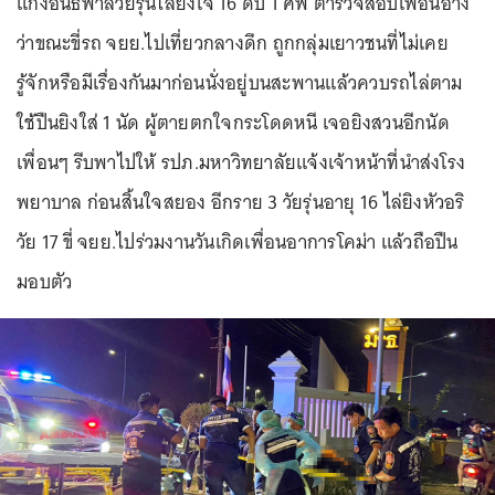
แก๊งอันธพาลวัยรุ่นไล่ยิงโจ๋ 16 ดับ 1 ศพ ตำรวจสอบเพื่อนอ้าง
ว่าขณะขี่รถ จยย.ไปเที่ยวกลางดึก ถูกกลุ่มเยาวชนที่ไม่เคย
รู้จักหรือมีเรื่องกันมาก่อนนั่งอยู่บนสะพานแล้วควบรถไล่ตาม
ใช้ปืนยิงใส่ 1 นัด ผู้ตายตกใจกระโดดหนี เจอยิงสวนอีกนัด
เพื่อนๆ รีบพาไปให้ รปภ.มหาวิทยาลัยแจ้งเจ้าหน้าที่นำส่งโรง
พยาบาล ก่อนสิ้นใจสยอง อีกราย 3 วัยรุ่นอายุ 16 ไล่ยิงหัวอริ
วัย 17 ขี่ จยย.ไปร่วมงานวันเกิดเพื่อนอาการโคม่า แล้วถือปืน
มอบตัว