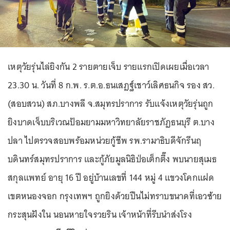
เหตุวัยรุ่นไล่ยิงกัน 2 รายตายเจ็บ รายแรกเปิดเผยเมื่อเวลา
23.30 น. วันที่ 8 ก.พ. ร.ต.อ.ธนเสฎฐ์เชาว์เลิศธนกิจ รอง สว.
(สอบสวน) สภ.บางพลี จ.สมุทรปราการ รับแจ้งเหตุวัยรุ่นถูก
ยิงบาดเจ็บบริเวณป้อมยามมหาวิทยาลัยราชภัฏธนบุรี ต.บาง
ปลา ไปตรวจสอบพร้อมหน่วยกู้ชีพ รพ.รามาธิบดีจักรีนฤ
บดินทร์สมุทรปราการ และกู้ภัยมูลนิธิป่อเต็กตึ๊ง พบนายสุเมธ
สกุลแพทย์ อายุ 16 ปี อยู่บ้านเลขที่ 144 หมู่ 4 แขวงโคกแฝด
เขตหนองจอก กรุงเทพฯ ถูกยิงด้วยปืนไม่ทราบขนาดที่เอวซ้าย
กระสุนฝังใน นอนหายใจรวยริน เจ้าหน้าที่รีบนำส่งโรง