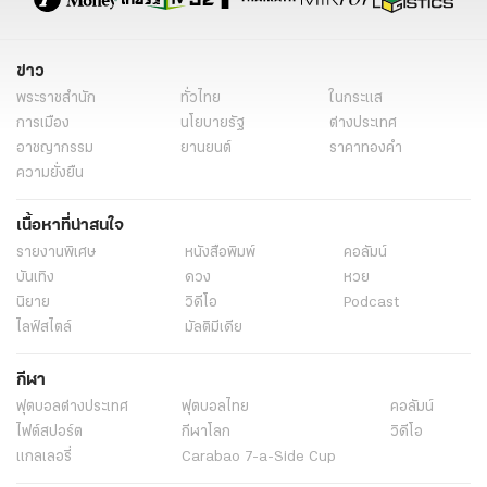
ข่าว
พระราชสำนัก
ทั่วไทย
ในกระแส
การเมือง
นโยบายรัฐ
ต่างประเทศ
อาชญากรรม
ยานยนต์
ราคาทองคำ
ความยั่งยืน
เนื้อหาที่น่าสนใจ
รายงานพิเศษ
หนังสือพิมพ์
คอลัมน์
บันเทิง
ดวง
หวย
นิยาย
วิดีโอ
Podcast
ไลฟ์สไตล์
มัลติมีเดีย
กีฬา
ฟุตบอลต่่างประเทศ
ฟุตบอลไทย
คอลัมน์
ไฟต์สปอร์ต
กีฬาโลก
วิดีโอ
แกลเลอรี่
Carabao 7-a-Side Cup