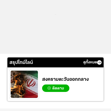
...
สรุปไทม์ไลน์
ดูทั้งหมด
สงครามตะวันออกกลาง
ติดตาม