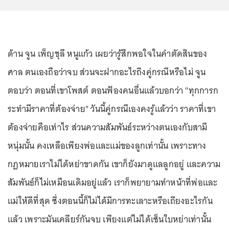
ด้าน จูน เพ็ญชุลี หนูแก้ว เผยว่ารู้สึกพอใจในคำตัดสินของ
ศาล ตนเองถือว่าจบ ส่วนจะฝากอะไรถึงคู่กรณีหรือไม่ จูน
ตอบว่า ตอนที่เขาโพสต์ ตอนฟ้องคนอื่นแล้วบอกว่า "ทุกการก
ระทำมีราคาที่ต้องจ่าย" วันนี้คู่กรณีเองคงรู้แล้วว่า ราคาที่เขา
ต้องจ่ายคือเท่าไร ส่วนความสัมพันธ์ระหว่างตนเองกับสามี
หนุ่มนั้น คงเหลือเพียงพ่อและแม่ของลูกเท่านั้น เพราะทาง
กฎหมายเราไม่ได้หย่าขาดกัน เขาก็ยังมาดูแลลูกอยู่ และความ
สัมพันธ์ก็ไม่เหมือนเดิมอยู่แล้ว เราก็พยายามทำหน้าที่พ่อและ
แม่ให้ดีที่สุด ซึ่งตอนนี้ก็ไม่ได้มีการทะเลาะหรือเถียงอะไรกัน
แล้ว เพราะมันเคลียร์กันจบ เพียงแต่ไม่ได้เซ็นใบหย่าเท่านั้น