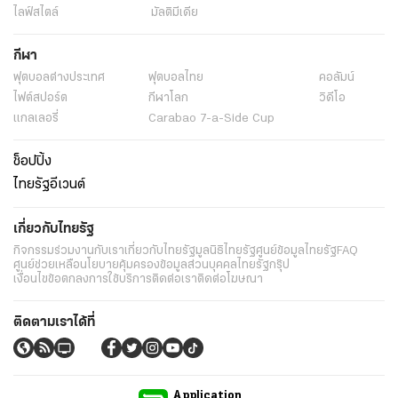
ไลฟ์สไตล์
มัลติมีเดีย
กีฬา
ฟุตบอลต่่างประเทศ
ฟุตบอลไทย
คอลัมน์
ไฟต์สปอร์ต
กีฬาโลก
วิดีโอ
แกลเลอรี่
Carabao 7-a-Side Cup
ช็อปปิ้ง
ไทยรัฐอีเวนต์
เกี่ยวกับไทยรัฐ
กิจกรรม
ร่วมงานกับเรา
เกี่ยวกับไทยรัฐ
มูลนิธิไทยรัฐ
ศูนย์ข้อมูลไทยรัฐ
FAQ
ศูนย์ช่วยเหลือ
นโยบายคุ้มครองข้อมูลส่วนบุคคลไทยรัฐกรุ๊ป
เงื่อนไขข้อตกลงการใช้บริการ
ติดต่อเรา
ติดต่อโฆษณา
ติดตามเราได้ที่
Application