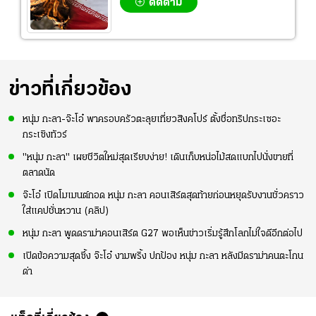
ติดตาม
ข่าวที่เกี่ยวข้อง
หนุ่ม กะลา-จ๊ะโอ๋ พาครอบครัวตะลุยเที่ยวสิงคโปร์ ตั้งชื่อทริปกระเซอะ
กระเซิงทัวร์
"หนุ่ม กะลา" เผยชีวิตใหม่สุดเรียบง่าย! เดินเก็บหน่อไม้สดแบกไปนั่งขายที่
ตลาดนัด
จ๊ะโอ๋ เปิดโมเมนต์กอด หนุ่ม กะลา คอนเสิร์ตสุดท้ายก่อนหยุดรับงานชั่วคราว
ใส่แคปชั่นหวาน (คลิป)
หนุ่ม กะลา พูดดราม่าคอนเสิร์ต G27 พอเห็นข่าวเริ่มรู้สึกโลกไม่ใจดีอีกต่อไป
เปิดข้อความสุดซึ้ง จ๊ะโอ๋ งามพริ้ง ปกป้อง หนุ่ม กะลา หลังมีดราม่าคนตะโกน
ด่า