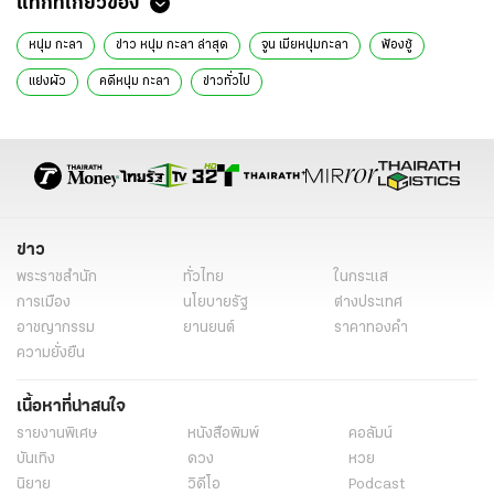
แท็กที่เกี่ยวข้อง
หนุ่ม กะลา
ข่าว หนุ่ม กะลา ล่าสุด
จูน เมียหนุ่มกะลา
ฟ้องชู้
แย่งผัว
คดีหนุ่ม กะลา
ข่าวทั่วไป
ข่าว
พระราชสำนัก
ทั่วไทย
ในกระแส
การเมือง
นโยบายรัฐ
ต่างประเทศ
อาชญากรรม
ยานยนต์
ราคาทองคำ
ความยั่งยืน
เนื้อหาที่น่าสนใจ
รายงานพิเศษ
หนังสือพิมพ์
คอลัมน์
บันเทิง
ดวง
หวย
นิยาย
วิดีโอ
Podcast