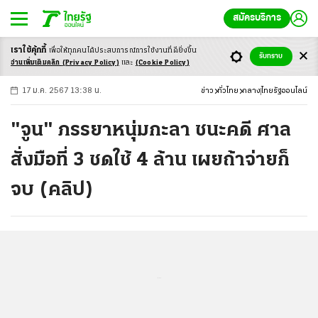
สมัครบริการ
เราใช้คุ้กกี้
เพื่อให้ทุกคนได้ประสบ
การณ์การใช้งานที่ดียิ่งขึ้น
+
ก
ก
-ก
รับทราบ
อ่านเพิ่มเติมคลิก
(Privacy Policy)
และ
(Cookie Policy)
17 ม.ค. 2567 13:38 น.
ข่าว
ทั่วไทย
กลาง
ไทยรัฐออนไลน์
"จูน" ภรรยาหนุ่มกะลา ชนะคดี ศาล
สั่งมือที่ 3 ชดใช้ 4 ล้าน เผยถ้าจ่ายก็
จบ (คลิป)
...