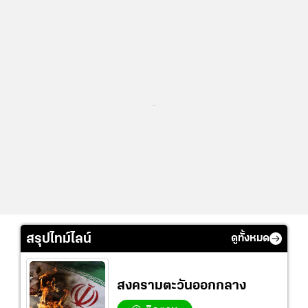
...
สรุปไทม์ไลน์
ดูทั้งหมด
สงครามตะวันออกกลาง