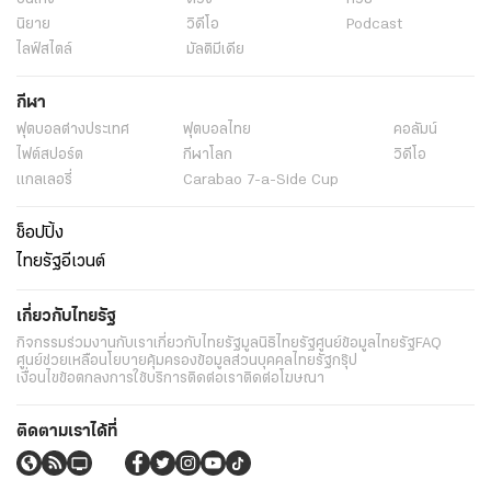
นิยาย
วิดีโอ
Podcast
ไลฟ์สไตล์
มัลติมีเดีย
กีฬา
ฟุตบอลต่่างประเทศ
ฟุตบอลไทย
คอลัมน์
ไฟต์สปอร์ต
กีฬาโลก
วิดีโอ
แกลเลอรี่
Carabao 7-a-Side Cup
ช็อปปิ้ง
ไทยรัฐอีเวนต์
เกี่ยวกับไทยรัฐ
กิจกรรม
ร่วมงานกับเรา
เกี่ยวกับไทยรัฐ
มูลนิธิไทยรัฐ
ศูนย์ข้อมูลไทยรัฐ
FAQ
ศูนย์ช่วยเหลือ
นโยบายคุ้มครองข้อมูลส่วนบุคคลไทยรัฐกรุ๊ป
เงื่อนไขข้อตกลงการใช้บริการ
ติดต่อเรา
ติดต่อโฆษณา
ติดตามเราได้ที่