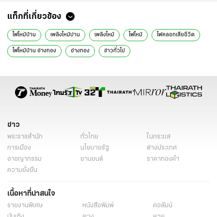
แท็กที่เกี่ยวข้อง
ไฟไหม้บ้าน
เพลิงไหม้บ่าน
เพลิงไหม้
ไฟไหม้
ไฟคลอกเสียชีวิต
ไฟไหม้บ้าน อ่างทอง
อ่างทอง
ข่าวทั่วไป
ข่าว
พระราชสำนัก
ทั่วไทย
ในกระแส
การเมือง
นโยบายรัฐ
ต่างประเทศ
อาชญากรรม
ยานยนต์
ราคาทองคำ
ความยั่งยืน
เนื้อหาที่น่าสนใจ
รายงานพิเศษ
หนังสือพิมพ์
คอลัมน์
บันเทิง
ดวง
หวย