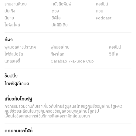
รายงานพิเศษ
หนังสือพิมพ์
คอลัมน์
บันเทิง
ดวง
หวย
นิยาย
วิดีโอ
Podcast
ไลฟ์สไตล์
มัลติมีเดีย
กีฬา
ฟุตบอลต่่างประเทศ
ฟุตบอลไทย
คอลัมน์
ไฟต์สปอร์ต
กีฬาโลก
วิดีโอ
แกลเลอรี่
Carabao 7-a-Side Cup
ช็อปปิ้ง
ไทยรัฐอีเวนต์
เกี่ยวกับไทยรัฐ
กิจกรรม
ร่วมงานกับเรา
เกี่ยวกับไทยรัฐ
มูลนิธิไทยรัฐ
ศูนย์ข้อมูลไทยรัฐ
FAQ
ศูนย์ช่วยเหลือ
นโยบายคุ้มครองข้อมูลส่วนบุคคลไทยรัฐกรุ๊ป
เงื่อนไขข้อตกลงการใช้บริการ
ติดต่อเรา
ติดต่อโฆษณา
ติดตามเราได้ที่