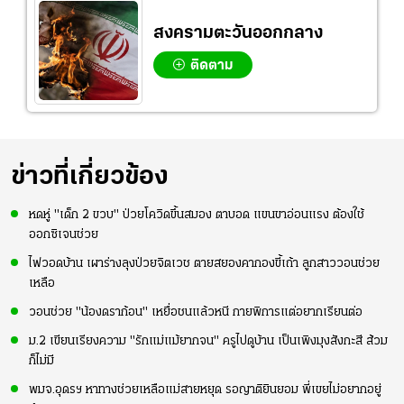
สงครามตะวันออกกลาง
ติดตาม
ข่าวที่เกี่ยวข้อง
หดหู่ "เด็ก 2 ขวบ" ป่วยโควิดขึ้นสมอง ตาบอด แขนขาอ่อนแรง ต้องใช้
ออกซิเจนช่วย
ไฟวอดบ้าน เผาร่างลุงป่วยจิตเวช ตายสยองคากองขี้เถ้า ลูกสาววอนช่วย
เหลือ
วอนช่วย "น้องดราก้อน" เหยื่อชนแล้วหนี กายพิการแต่อยากเรียนต่อ
ม.2 เขียนเรียงความ "รักแม่แม้ยากจน" ครูไปดูบ้าน เป็นเพิงมุงสังกะสี ส้วม
ก็ไม่มี
พมจ.อุดรฯ หาทางช่วยเหลือแม่สายหยุด รอญาติยินยอม พี่เขยไม่อยากอยู่