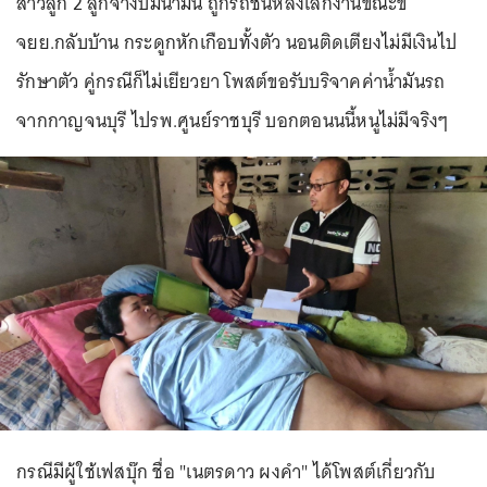
สาวลูก 2 ลูกจ้างปั๊มน้ำมัน ถูกรถชนหลังเลิกงานขณะขี่
จยย.กลับบ้าน กระดูกหักเกือบทั้งตัว นอนติดเตียงไม่มีเงินไป
รักษาตัว คู่กรณีก็ไม่เยียวยา โพสต์ขอรับบริจาคค่าน้ำมันรถ
จากกาญจนบุรี ไปรพ.ศูนย์ราชบุรี บอกตอนนนี้หนูไม่มีจริงๆ
กรณีมีผู้ใช้เฟสบุ๊ก ชื่อ "เนตรดาว ผงคำ" ได้โพสต์เกี่ยวกับ