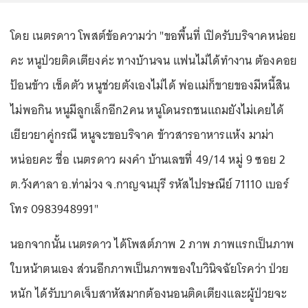
โดย เนตรดาว โพสต์ข้อความว่า "ขอพื้นที่ เปิดรับบริจาคหน่อย
คะ หนูป่วยติดเตียงค่ะ ทางบ้านจน เเฟนไม่ได้ทำงาน ต้องคอย
ป้อนข้าว เช็ดตัว หนูช่วยตังเองไม่ได้ พ่อแม่ก็ขายของมีหนี้สิน
ไม่พอกิน หนูมีลูกเล็กอีก2คน หนูโดนรถชนแถมยังไม่เคยได้
เยียวยาคู่กรณี หนูจะขอบริจาค ข้าวสารอาหารแห้ง มาม่า
หน่อยคะ ชื่อ เนตรดาว ผงคำ บ้านเลขที่ 49/14 หมู่ 9 ซอย 2
ต.วังศาลา อ.ท่าม่วง จ.กาญจนบุรี รหัสไปรษณีย์ 71110 เบอร์
โทร 0983948991"
นอกจากนั้น เนตรดาว ได้โพสต์ภาพ 2 ภาพ ภาพแรกเป็นภาพ
ใบหน้าตนเอง ส่วนอีกภาพเป็นภาพของใบวินิจฉัยโรคว่า ป่วย
หนัก ได้รับบาดเจ็บสาหัสมากต้องนอนติดเตียงและผู้ป่วยจะ