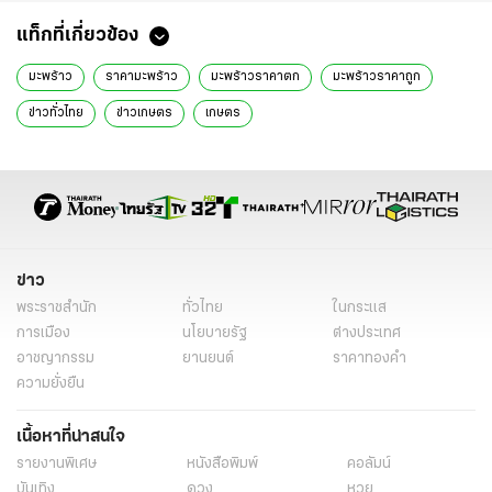
แท็กที่เกี่ยวข้อง
มะพร้าว
ราคามะพร้าว
มะพร้าวราคาตก
มะพร้าวราคาถูก
ข่าวทั่วไทย
ข่าวเกษตร
เกษตร
ข่าว
พระราชสำนัก
ทั่วไทย
ในกระแส
การเมือง
นโยบายรัฐ
ต่างประเทศ
อาชญากรรม
ยานยนต์
ราคาทองคำ
ความยั่งยืน
เนื้อหาที่น่าสนใจ
รายงานพิเศษ
หนังสือพิมพ์
คอลัมน์
บันเทิง
ดวง
หวย