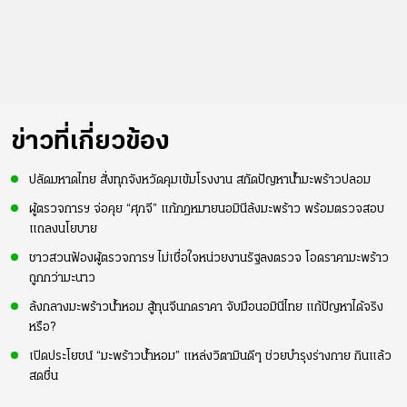
ข่าวที่เกี่ยวข้อง
ปลัดมหาดไทย สั่งทุกจังหวัดคุมเข้มโรงงาน สกัดปัญหาน้ำมะพร้าวปลอม
ผู้ตรวจการฯ จ่อคุย “ศุภจี” แก้กฎหมายนอมินีล้งมะพร้าว พร้อมตรวจสอบ
แถลงนโยบาย
ชาวสวนฟ้องผู้ตรวจการฯ ไม่เชื่อใจหน่วยงานรัฐลงตรวจ โอดราคามะพร้าว
ถูกกว่ามะนาว
ล้งกลางมะพร้าวน้ำหอม สู้ทุนจีนกดราคา จับมือนอมินีไทย แก้ปัญหาได้จริง
หรือ?
เปิดประโยชน์ “มะพร้าวน้ำหอม” แหล่งวิตามินดีๆ ช่วยบำรุงร่างกาย กินแล้ว
สดชื่น