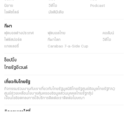
นิยาย
วิดีโอ
Podcast
ไลฟ์สไตล์
มัลติมีเดีย
กีฬา
ฟุตบอลต่่างประเทศ
ฟุตบอลไทย
คอลัมน์
ไฟต์สปอร์ต
กีฬาโลก
วิดีโอ
แกลเลอรี่
Carabao 7-a-Side Cup
ช็อปปิ้ง
ไทยรัฐอีเวนต์
เกี่ยวกับไทยรัฐ
กิจกรรม
ร่วมงานกับเรา
เกี่ยวกับไทยรัฐ
มูลนิธิไทยรัฐ
ศูนย์ข้อมูลไทยรัฐ
FAQ
ศูนย์ช่วยเหลือ
นโยบายคุ้มครองข้อมูลส่วนบุคคลไทยรัฐกรุ๊ป
เงื่อนไขข้อตกลงการใช้บริการ
ติดต่อเรา
ติดต่อโฆษณา
ติดตามเราได้ที่