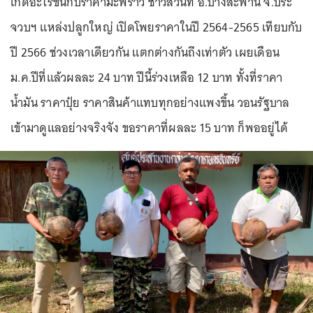
เกิดอะไรขึ้นกับราคามะพร้าว ชาวสวนที่ อ.บางสะพาน จ.ประ
จวบฯ แหล่งปลูกใหญ่ เปิดโพยราคาในปี 2564-2565 เทียบกับ
ปี 2566 ช่วงเวลาเดียวกัน แตกต่างกันถึงเท่าตัว เผยเดือน
ม.ค.ปีที่แล้วผลละ 24 บาท ปีนี้ร่วงเหลือ 12 บาท ทั้งที่ราคา
น้ำมัน ราคาปุ๋ย ราคาสินค้าแทบทุกอย่างแพงขึ้น วอนรัฐบาล
เข้ามาดูแลอย่างจริงจัง ขอราคาที่ผลละ 15 บาท ก็พออยู่ได้