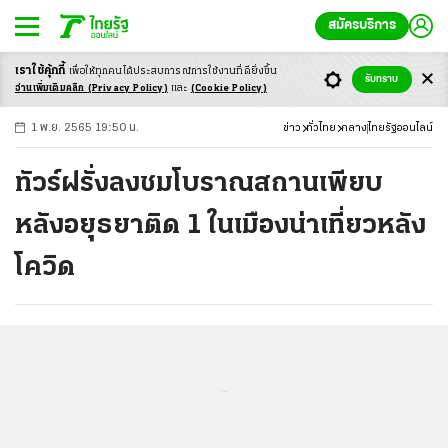
สมัครบริการ
เราใช้คุ้กกี้
เพื่อให้ทุกคนได้ประสบ
การณ์การใช้งานที่ดียิ่งขึ้น
+
ก
ก
-ก
รับทราบ
อ่านเพิ่มเติมคลิก
(Privacy Policy)
และ
(Cookie Policy)
1 พ.ย. 2565 19:50 น.
ข่าว
ทั่วไทย
กลาง
ไทยรัฐออนไลน์
ทัวร์ฝรั่งลงชมโบราณสถานเพียบ
หลังอยุธยาติด 1 ในเมืองน่าเที่ยวหลัง
โควิด
...