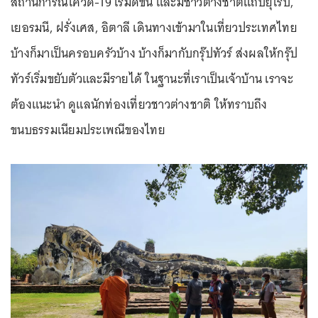
สถานการณ์โควิด-19 เริ่มดีขึ้น และมีชาวต่างชาติแถบยุโรป,
เยอรมนี, ฝรั่งเศส, อิตาลี เดินทางเข้ามาในเที่ยวประเทศไทย
บ้างก็มาเป็นครอบครัวบ้าง บ้างก็มากับกรุ๊ปทัวร์ ส่งผลให้กรุ๊ป
ทัวร์เริ่มขยับตัวและมีรายได้ ในฐานะที่เราเป็นเจ้าบ้าน เราจะ
ต้องแนะนำ ดูแลนักท่องเที่ยวชาวต่างชาติ ให้ทราบถึง
ขนบธรรมเนียมประเพณีของไทย