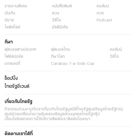
รายงานพิเศษ
หนังสือพิมพ์
คอลัมน์
บันเทิง
ดวง
หวย
นิยาย
วิดีโอ
Podcast
ไลฟ์สไตล์
มัลติมีเดีย
กีฬา
ฟุตบอลต่่างประเทศ
ฟุตบอลไทย
คอลัมน์
ไฟต์สปอร์ต
กีฬาโลก
วิดีโอ
แกลเลอรี่
Carabao 7-a-Side Cup
ช็อปปิ้ง
ไทยรัฐอีเวนต์
เกี่ยวกับไทยรัฐ
กิจกรรม
ร่วมงานกับเรา
เกี่ยวกับไทยรัฐ
มูลนิธิไทยรัฐ
ศูนย์ข้อมูลไทยรัฐ
FAQ
ศูนย์ช่วยเหลือ
นโยบายคุ้มครองข้อมูลส่วนบุคคลไทยรัฐกรุ๊ป
เงื่อนไขข้อตกลงการใช้บริการ
ติดต่อเรา
ติดต่อโฆษณา
ติดตามเราได้ที่