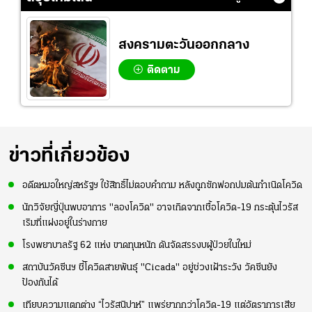
สงครามตะวันออกกลาง
ติดตาม
ข่าวที่เกี่ยวข้อง
อดีตหมอใหญ่สหรัฐฯ ใช้สิทธิ์ไม่ตอบคำถาม หลังถูกซักฟอกปมต้นกำเนิดโควิด
นักวิจัยญี่ปุ่นพบอาการ "ลองโควิด" อาจเกิดจากเชื้อโควิด-19 กระตุ้นไวรัส
เริมที่แฝงอยู่ในร่างกาย
โรงพยาบาลรัฐ 62 แห่ง ขาดทุนหนัก ดันจัดสรรงบผู้ป่วยในใหม่
สถาบันวัคซีนฯ ชี้โควิดสายพันธุ์ "Cicada" อยู่ช่วงเฝ้าระวัง วัคซีนยัง
ป้องกันได้
เทียบความแตกต่าง “ไวรัสนิปาห์” แพร่ยากกว่าโควิด-19 แต่อัตราการเสีย