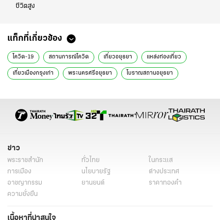
ชีวิตสูง
แท็กที่เกี่ยวข้อง
โควิด-19
สถานการณ์โควิด
เที่ยวอยุธยา
แหล่งท่องเที่ยว
เที่ยวเมืองกรุงเก่า
พระนครศรีอยุธยา
โบราณสถานอยุธยา
ไหว้พระ 9 วัดอยุธยา
วัดโลกยสุธา
วัดพระนอน
Forbes advisor
ข่าวทั่วไป
ข่าว
พระราชสำนัก
ทั่วไทย
ในกระแส
การเมือง
นโยบายรัฐ
ต่างประเทศ
อาชญากรรม
ยานยนต์
ราคาทองคำ
ความยั่งยืน
เนื้อหาที่น่าสนใจ