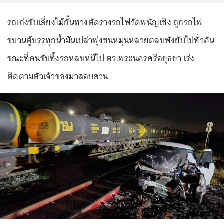
รถเก๋งขับเลี่ยงไม้กั้นทางตัดรางรถไฟวัดพนัญเชิง ถูกรถไฟ
ขบวนตู้บรรทุกน้ำมันเปล่าพุ่งชนหมุนหลายตลบพังยับไปทั่วคัน
ขณะที่คนขับทิ้งรถหลบหนีไป ตร.พระนครศรีอยุธยา เร่ง
ติดตามตัวเจ้าของมาสอบสวน