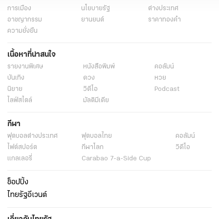
การเมือง
นโยบายรัฐ
ต่างประเทศ
อาชญากรรม
ยานยนต์
ราคาทองคำ
ความยั่งยืน
เนื้อหาที่น่าสนใจ
รายงานพิเศษ
หนังสือพิมพ์
คอลัมน์
บันเทิง
ดวง
หวย
นิยาย
วิดีโอ
Podcast
ไลฟ์สไตล์
มัลติมีเดีย
กีฬา
ฟุตบอลต่่างประเทศ
ฟุตบอลไทย
คอลัมน์
ไฟต์สปอร์ต
กีฬาโลก
วิดีโอ
แกลเลอรี่
Carabao 7-a-Side Cup
ช็อปปิ้ง
ไทยรัฐอีเวนต์