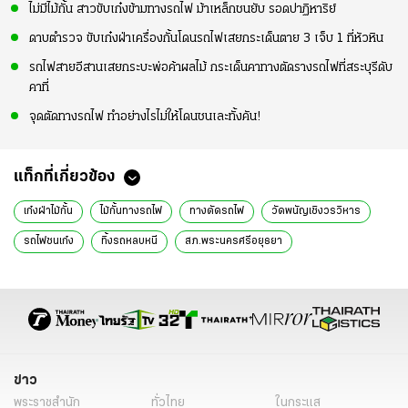
ไม่มีไม้กั้น สาวขับเก๋งข้ามทางรถไฟ ม้าเหล็กชนยับ รอดปาฏิหาริย์
ดาบตำรวจ ขับเก๋งฝ่าเครื่องกั้นโดนรถไฟเสยกระเด็นตาย 3 เจ็บ 1 ที่หัวหิน
รถไฟสายอีสานเสยกระบะพ่อค้าผลไม้ กระเด็นคาทางตัดรางรถไฟที่สระบุรีดับ
คาที่
จุดตัดทางรถไฟ ทำอย่างไรไม่ให้โดนชนเละทั้งคัน!
แท็กที่เกี่ยวข้อง
เก๋งฝ่าไม้กั้น
ไม้กั้นทางรถไฟ
ทางตัดรถไฟ
วัดพนัญเชิงวรวิหาร
รถไฟชนเก๋ง
ทิ้งรถหลบหนี
สภ.พระนครศรีอยุธยา
รถไฟบรรทุกน้ำมัน
พระนครศรีอยุธยา
ข่าววันนี้
ข่าวทั่วไป
ข่าว
พระราชสำนัก
ทั่วไทย
ในกระแส