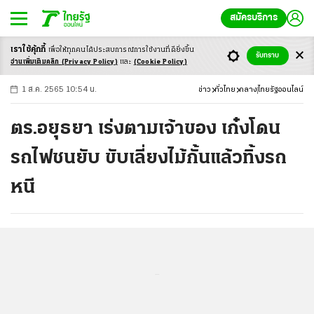
สมัครบริการ
เราใช้คุ้กกี้
เพื่อให้ทุกคนได้ประสบ
การณ์การใช้งานที่ดียิ่งขึ้น
+
ก
ก
-ก
รับทราบ
อ่านเพิ่มเติมคลิก
(Privacy Policy)
และ
(Cookie Policy)
1 ส.ค. 2565 10:54 น.
ข่าว
ทั่วไทย
กลาง
ไทยรัฐออนไลน์
ตร.อยุธยา เร่งตามเจ้าของ เก๋งโดน
รถไฟชนยับ ขับเลี่ยงไม้กั้นแล้วทิ้งรถ
หนี
...