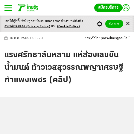
สมัครบริการ
เราใช้คุ้กกี้
เพื่อให้ทุกคนได้ประสบ
การณ์การใช้งานที่ดียิ่งขึ้น
+
ก
ก
-ก
รับทราบ
อ่านเพิ่มเติมคลิก
(Privacy Policy)
และ
(Cookie Policy)
16 ก.ค. 2565 05:55 น.
ข่าว
ทั่วไทย
กลาง
ไทยรัฐออนไลน์
แรงศรัทธาล้นหลาม แห่ส่องเลขขัน
น้ำมนต์ ท้าวเวสสุวรรณพญาเศรษฐี
กำแพงเพชร (คลิป)
...