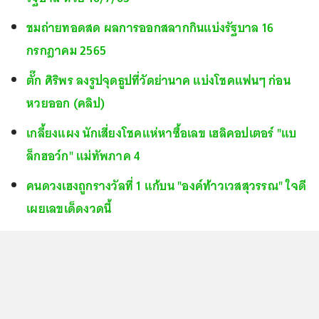
ชมถ่ายทอดสด ผลการออกสลากกินแบ่งรัฐบาล 16
กรกฎาคม 2565
ตั๊ก ศิริพร ลงรูปจุดธูปที่วัดย่านาค แบ่งโชคแฟนๆ ก่อน
หวยออก (คลิป)
เกลี้ยงแผง นักเสี่ยงโชคแห่หาซื้อเลข เฮลิคอปเตอร์ "แบ
ล็กฮอว์ก" แม่ทัพภาค 4
คนดวงเฮงถูกรางวัลที่ 1 แก้บน "องค์ท้าวเวสสุวรรณ" ใจดี
เผยเลขเด็ดงวดนี้