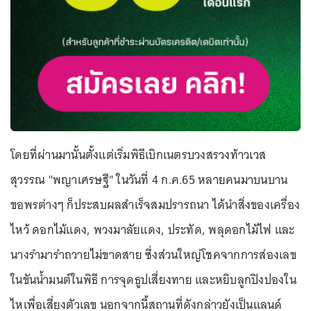
โดยที่ผ่านมานั้นตั้งแต่เริ่มพิธีเบิกเนตรบวงสรวงท้าวเวส
สุวรรณ "พญาเศรษฐี" ในวันที่ 4 ก.ค.65 หลายคนมาบนบาน
ขอพรต่างๆ ก็ประสบผลสำเร็จสมปรารถนา ได้นำสิ่งของเครื่อง
ไหว้ ดอกไม้แดง, พวงมาลัยแดง, ประทัด, พลุดอกไม้ไฟ และ
นางรำมารำถวายไม่ขาดสาย ซึ่งส่วนใหญ่โชคจากการส่องเลข
ในขันน้ำมนต์ในพิธี การจุดธูปเสี่ยงทาย และหยิบลูกปิงปองใน
ไหเพื่อเสี่ยงตัวเลข นอกจากนี้สถานที่ดังกล่าวยังเป็นแลนด์