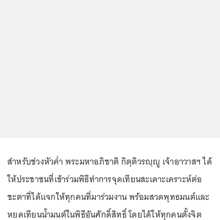
สำหรับช่วงหัวค่ำ พระมหาอภิชาติ กิตฺติวรญฺญู เจ้าอาวาสฯ ได้
ให้ประชาชนที่เข้าร่วมพิธีทำการจุดเทียนสะเดาะเคราะห์ต่อ
ชะตาที่ได้แจกให้ทุกคนที่มาร่วมงาน พร้อมสวดพุทธมนต์และ
หยดเทียนน้ำมนต์ในพิธีอันศักดิ์สิทธิ์ โดยได้ให้ทุกคนตั้งจิต