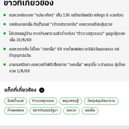
ข่าวที่เกี่ยวข้อง
คอหวยส่องเลข "แม่ตะเคียน" เห็น 136 เตรียมจัดหนัก หลังถูก 6 งวดซ้อน
แห่ส่องเลขเด็ด ขันน้ำมนต์ "เจ้าแม่ทรายเงิน" คอหวยเตรียมลุ้นรวย
ได้เฮยกหมู่บ้าน ชาวบ้านพารวมตัวรำแก้บน "ท้าวเวสสุวรรณ" จุดธูปลุ้นเลข
เด็ด 16/8/69
คอหวยเฮลั่น ได้โชค "เลขเด็ด" 69 จากโพสต์พระเกจิดังวัดดอนทอง แห่
ทำบุญแน่นวัด
มาตามศรัทธา คอหวยทำพิธีเสี่ยงทาย "เลขเด็ด" พญาบึ้ง จ.อ่างทอง ลุ้นโชค
งวด 1/8/69
แท็กที่เกี่ยวข้อง
ขันต์น้ำมนต์
ท้าวเวสสุวรรณ
พญาเศรษฐี
วัดทุ่งสนุ่นรัตนาราม
กำแพงเพชร
สลากกินแบ่งรัฐบา
ขอหวย
เลขเด็ด
หวยไทยรัฐ16-7-65
เลขเด็ดงวดนี้
เลขเด็ด16-7-65
ลอตเตอรี่