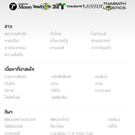
ข่าววันนี้
ข่าวทั่วไป
ข่าว
พระราชสำนัก
ทั่วไทย
ในกระแส
การเมือง
นโยบายรัฐ
ต่างประเทศ
อาชญากรรม
ยานยนต์
ราคาทองคำ
ความยั่งยืน
เนื้อหาที่น่าสนใจ
รายงานพิเศษ
หนังสือพิมพ์
คอลัมน์
บันเทิง
ดวง
หวย
นิยาย
วิดีโอ
Podcast
ไลฟ์สไตล์
มัลติมีเดีย
กีฬา
ฟุตบอลต่่างประเทศ
ฟุตบอลไทย
คอลัมน์
ไฟต์สปอร์ต
กีฬาโลก
วิดีโอ
แกลเลอรี่
Carabao 7-a-Side Cup