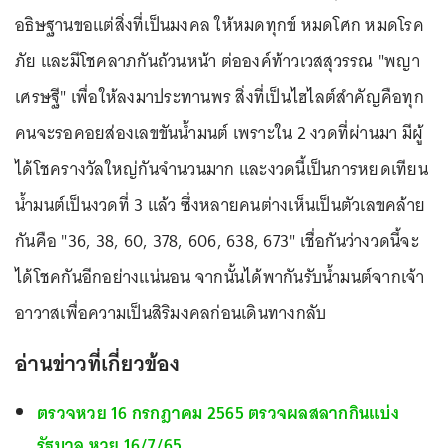
อธิษฐานขอแต่สิ่งที่เป็นมงคล ให้หมดทุกข์ หมดโศก หมดโรค
ภัย และมีโชคลาภกันถ้วนหน้า ต่อองค์ท้าวเวสสุวรรณ "พญา
เศรษฐี" เพื่อให้ลงมาประทานพร สิ่งที่เป็นไฮไลต์สำคัญคือทุก
คนจะรอคอยส่องเลขขันน้ำมนต์ เพราะใน 2 งวดที่ผ่านมา มีผู้
ได้โชครางวัลใหญ่กันจำนวนมาก และงวดนี้เป็นการหยดเทียน
น้ำมนต์เป็นงวดที่ 3 แล้ว ซึ่งหลายคนต่างเห็นเป็นตัวเลขคล้าย
กันคือ "36, 38, 60, 378, 606, 638, 673" เชื่อกันว่างวดนี้จะ
ได้โชคกันอีกอย่างแน่นอน จากนั้นได้พากันรับน้ำมนต์จากเจ้า
อาวาสเพื่อความเป็นสิริมงคลก่อนเดินทางกลับ
อ่านข่าวที่เกี่ยวข้อง
ตรวจหวย 16 กรกฎาคม 2565 ตรวจผลสลากกินแบ่ง
รัฐบาล หวย 16/7/65