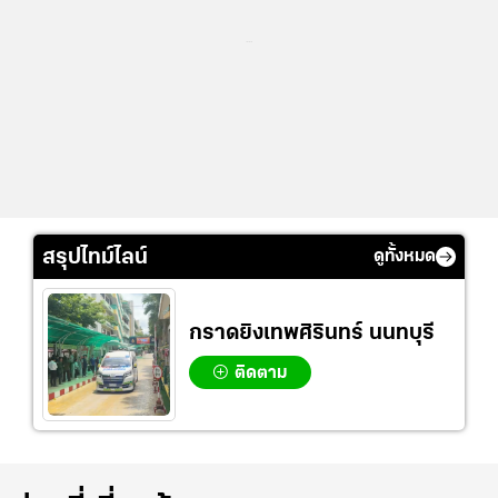
...
สรุปไทม์ไลน์
ดูทั้งหมด
กราดยิงเทพศิรินทร์ นนทบุรี
ติดตาม