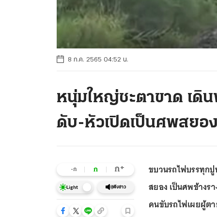
8 ก.ค. 2565 04:52 น.
หนุ่มใหญ่ชะตาขาด เดิ
ดับ-หัวเปิดเป็นศพสยอ
ขบวนรถไฟบรรทุกปูนย
+
ก
ก
-ก
สยอง เป็นศพข้างราง
ฟังข่าว
Light
คนขับรถไฟเผยผู้ตา