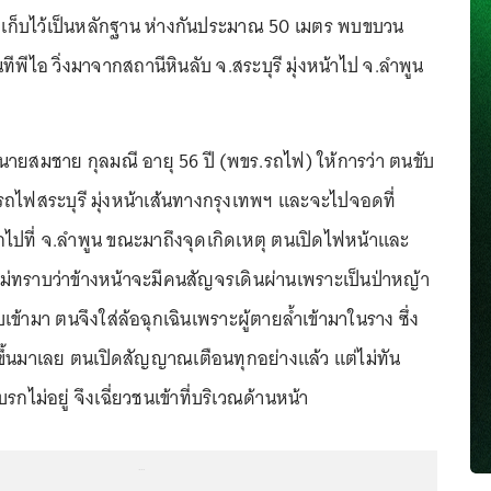
ี่จึงเก็บไว้เป็นหลักฐาน ห่างกันประมาณ 50 เมตร พบขบวน
ีพีไอ วิ่งมาจากสถานีหินลับ จ.สระบุรี มุ่งหน้าไป จ.ลำพูน
ยสมชาย กุลมณี อายุ 56 ปี (พขร.รถไฟ) ให้การว่า ตนขับ
ไฟสระบุรี มุ่งหน้าเส้นทางกรุงเทพฯ และจะไปจอดที่
กไปที่ จ.ลำพูน ขณะมาถึงจุดเกิดเหตุ ตนเปิดไฟหน้าและ
ไม่ทราบว่าข้างหน้าจะมีคนสัญจรเดินผ่านเพราะเป็นป่าหญ้า
เข้ามา ตนจึงใส่ล้อฉุกเฉินเพราะผู้ตายล้ำเข้ามาในราง ซึ่ง
ดขึ้นมาเลย ตนเปิดสัญญาณเตือนทุกอย่างแล้ว แต่ไม่ทัน
รกไม่อยู่ จึงเฉี่ยวชนเข้าที่บริเวณด้านหน้า
...