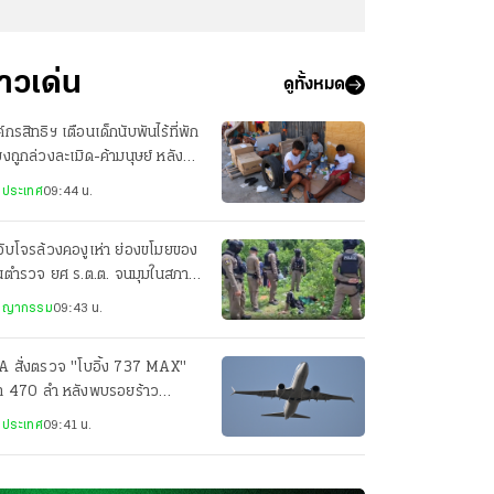
่าวเด่น
ดูทั้งหมด
์กรสิทธิฯ เตือนเด็กนับพันไร้ที่พัก
่ยงถูกล่วงละเมิด-ค้ามนุษย์ หลัง
ลักข้ามพรมแดนสเปน
งประเทศ
09:44 น.
จับโจรล้วงคองูเห่า ย่องขโมยของ
านตำรวจ ยศ ร.ต.ต. จนมุมในสภาพ
บักสะบอม
ชญากรรม
09:43 น.
A สั่งตรวจ "โบอิ้ง 737 MAX"
่า 470 ลำ หลังพบรอยร้าว
งสร้างเครื่องบิน
งประเทศ
09:41 น.