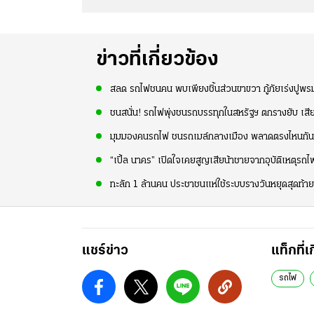
ข่าวที่เกี่ยวข้อง
สลด รถไฟชนคน พบเพียงชิ้นส่วนขาขวา กู้ภัยเร่งปูพรม
ชนสนั่น! รถไฟพุ่งชนรถบรรทุกในสหรัฐฯ ตกรางยับ เสีย
มุมมองคนรถไฟ ชนรถเมล์กลางเมือง พลาดตรงไหนกัน
“เปิ้ล นาคร” เปิดใจเคยสูญเสียน้าชายจากอุบัติเหตุรถ
ทะลัก 1 ล้านคน ประชาชนแห่ใช้ระบบรางวันหยุดสุดท้า
แชร์ข่าว
แท็กที่เ
รถไฟ