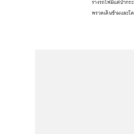
รางรถไฟมีแต่ป่ากระ
พรวดเดินข้ามและโดนเ