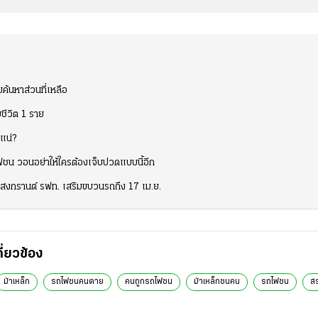
ค้นหาส่วนที่เหลือ
ชีวิต 1 ราย
แน่?
ไฟชน วอนอย่าให้ใครต้องเจ็บปวดแบบนี้อีก
ยสงกรานต์ รฟท. เสริมขบวนรถถึง 17 เม.ย.
กี่ยวข้อง
ม้าเหล็ก
รถไฟชนคนตาย
คนถูกรถไฟชน
ม้าเหล็กชนคน
รถไฟชน
สร