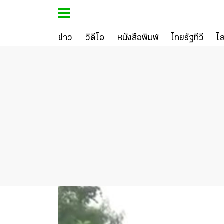
ข่าว
วิดีโอ
หนังสือพิมพ์
ไทยรัฐทีวี
ไ