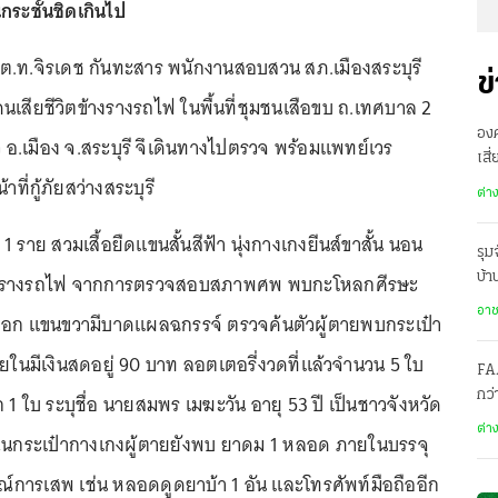
นกระชั้นชิดเกินไป
5 พ.ต.ท.จิรเดช กันทะสาร พนักงานสอบสวน สภ.เมืองสระบุรี
ข
นเสียชีวิตข้างรางรถไฟ ในพื้นที่ชุมชนเสือขบ ถ.เทศบาล 2
องค
 อ.เมือง จ.สระบุรี จึเดินทางไปตรวจ พร้อมแพทย์เวร
เสี
าที่กู้ภัยสว่างสระบุรี
ทะ
ต่า
 ราย สวมเสื้อยืดแขนสั้นสีฟ้า นุ่งกางเกงยีนส์ขาสั้น นอน
รุม
ตข้างรางรถไฟ จากการตรวจสอบสภาพศพ พบกะโหลกศีรษะ
บ้
สะ
อา
ออก แขนขวามีบาดแผลฉกรรจ์ ตรวจค้นตัวผู้ตายพบกระเป๋า
ยในมีเงินสดอยู่ 90 บาท ลอตเตอรี่งวดที่แล้วจำนวน 5 ใบ
FA
กว
 ใบ ระบุชื่อ นายสมพร เมฆะวัน อายุ 53 ปี เป็นชาวจังหวัด
โคร
ต่า
้ในกระเป๋ากางเกงผู้ตายยังพบ ยาดม 1 หลอด ภายในบรรจุ
กรณ์การเสพ เช่น หลอดดูดยาบ้า 1 อัน และโทรศัพท์มือถืออีก