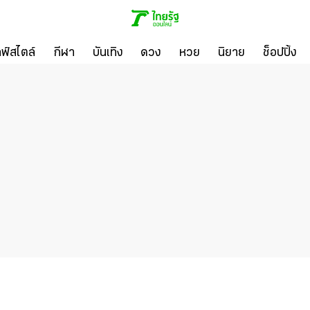
ลฟ์สไตล์
กีฬา
บันเทิง
ดวง
หวย
นิยาย
ช็อปปิ้ง