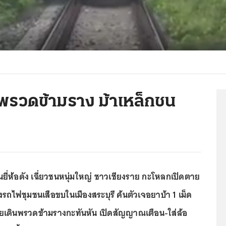
นพรวดข้ามราง ม้าเหล็กชน
ง
ี่ห้อดัง เฉี่ยวชนหนุ่มใหญ่ ชาวเชียงราย กะโหลกเปิดตาย
รถไฟชุมชนเสือขบในเมืองสระบุรี ค้นตัวเจอยาบ้า 1 เม็ด
ยเดินพรวดข้ามรางกะทันหัน เปิดสัญญาณเตือน-ใส่ล้อ