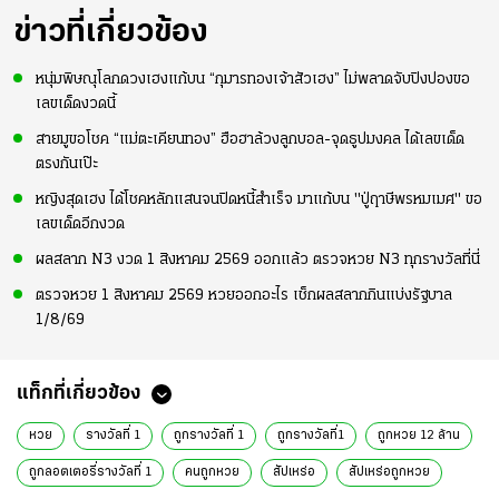
ข่าวที่เกี่ยวข้อง
หนุ่มพิษณุโลกดวงเฮงแก้บน “กุมารทองเจ้าสัวเฮง” ไม่พลาดจับปิงปองขอ
เลขเด็ดงวดนี้
สายมูขอโชค “แม่ตะเคียนทอง” ฮือฮาล้วงลูกบอล-จุดธูปมงคล ได้เลขเด็ด
ตรงกันเป๊ะ
หญิงสุดเฮง ได้โชคหลักแสนจนปิดหนี้สำเร็จ มาแก้บน "ปู่ฤาษีพรหมเมศ" ขอ
เลขเด็ดอีกงวด
ผลสลาก N3 งวด 1 สิงหาคม 2569 ออกแล้ว ตรวจหวย N3 ทุกรางวัลที่นี่
ตรวจหวย 1 สิงหาคม 2569 หวยออกอะไร เช็กผลสลากกินแบ่งรัฐบาล
1/8/69
แท็กที่เกี่ยวข้อง
หวย
รางวัลที่ 1
ถูกรางวัลที่ 1
ถูกรางวัลที่1
ถูกหวย 12 ล้าน
ถูกลอตเตอรี่รางวัลที่ 1
คนถูกหวย
สัปเหร่อ
สัปเหร่อถูกหวย