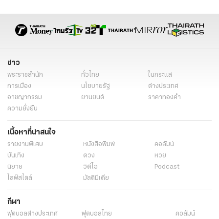
ราชบุรี
ข่าววันนี้
ข่าวทั่วไป
ข่าว
พระราชสำนัก
ทั่วไทย
ในกระแส
การเมือง
นโยบายรัฐ
ต่างประเทศ
อาชญากรรม
ยานยนต์
ราคาทองคำ
ความยั่งยืน
เนื้อหาที่น่าสนใจ
รายงานพิเศษ
หนังสือพิมพ์
คอลัมน์
บันเทิง
ดวง
หวย
นิยาย
วิดีโอ
Podcast
ไลฟ์สไตล์
มัลติมีเดีย
กีฬา
ฟุตบอลต่่างประเทศ
ฟุตบอลไทย
คอลัมน์