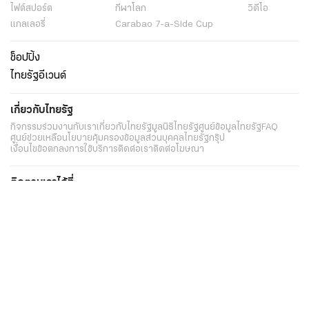
ไฟต์สปอร์ต
กีฬาโลก
วิดีโอ
แกลเลอรี่
Carabao 7-a-Side Cup
ช็อปปิ้ง
ไทยรัฐอีเวนต์
เกี่ยวกับไทยรัฐ
กิจกรรม
ร่วมงานกับเรา
เกี่ยวกับไทยรัฐ
มูลนิธิไทยรัฐ
ศูนย์ข้อมูลไทยรัฐ
FAQ
ศูนย์ช่วยเหลือ
นโยบายคุ้มครองข้อมูลส่วนบุคคลไทยรัฐกรุ๊ป
เงื่อนไขข้อตกลงการใช้บริการ
ติดต่อเรา
ติดต่อโฆษณา
ติดตามเราได้ที่
Application
My THAIRATH