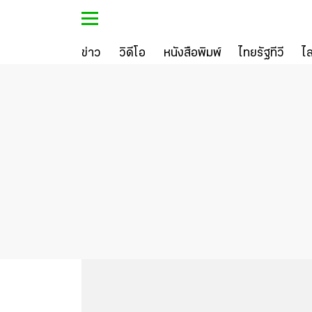
ข่าว
วิดีโอ
หนังสือพิมพ์
ไทยรัฐทีวี
ไ