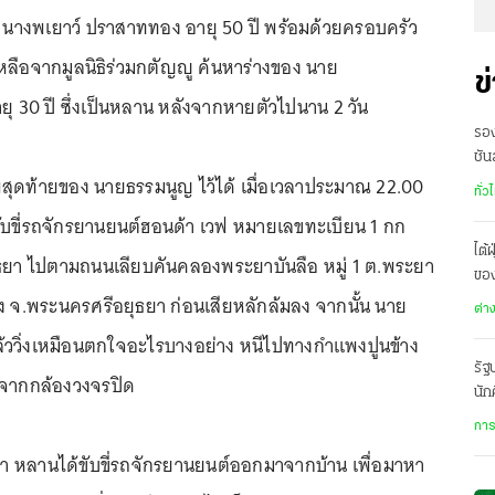
65 นางพเยาว์ ปราสาททอง อายุ 50 ปี พร้อมด้วยครอบครัว
หลือจากมูลนิธิร่วมกตัญญู ค้นหาร่างของ นาย
ข
ุ 30 ปี ซึ่งเป็นหลาน หลังจากหายตัวไปนาน 2 วัน
รอง
ชัน
าพสุดท้ายของ นายธรรมนูญ ไว้ได้ เมื่อเวลาประมาณ 22.00
เสี
ทั่ว
ับขี่รถจักรยานยนต์ฮอนด้า เวฟ หมายเลขทะเบียน 1 กก
ไต้
ธยา ไปตามถนนเลียบคันคลองพระยาบันลือ หมู่ 1 ต.พระยา
ของ
ง จ.พระนครศรีอยุธยา ก่อนเสียหลักล้มลง จากนั้น นาย
เม
ต่า
แล้ววิ่งเหมือนตกใจอะไรบางอย่าง หนีไปทางกำแพงปูนข้าง
รัฐ
ปจากกล้องวงจรปิด
นัก
ทาง
การ
กฎ
ว่า หลานได้ขับขี่รถจักรยานยนต์ออกมาจากบ้าน เพื่อมาหา