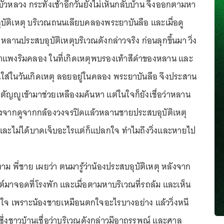
ดบัวหลวง กระทั่งเช้าอีกวันยังไม่เห็นกลับบ้าน จึงออกตามหา
บอุบัติเหตุ บริเวณถนนเลียบคลองพระยาบันลือ และเมื่อดู
หลานประสบอุบัติเหตุบริเวณดังกล่าวจริง ก่อนลุกขึ้นมา วิ่ง
แพงริมคลอง ในที่เกิดเหตุพบรองเท้าสีดำของหลาน และ
ใส่ในวันเกิดเหตุ ลอยอยู่ในคลอง พระยาบันลือ จึงประสาน
มกตัญญูเข้ามาช่วยเหลืองมค้นหา แต่ในใจก็ยังเชื่อว่าหลาน
นื่องจากดูจากกล้องวงจรปิดแล้วหลานชายประสบอุบัติเหตุ
 และไม่ได้บาดเจ็บอะไรแต่ก็แปลกใจ ทำไมถึงวิ่งและหายไป
าม พี่ชาย เผยว่า ตนมารู้ว่าน้องประสบอุบัติเหตุ หลังจาก
์มาจอดที่โรงพัก และเมื่อตามหาบริเวณที่รถล้ม และเห็น
ใจ เพราะน้องชายเหมือนตกใจอะไรบางอย่าง แล้ววิ่งหนี
 ซึ่งชาวบ้านเชื่อว่าบริเวณดังกล่าวมีอาถรรพณ์ และศาล