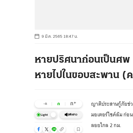
9 มี.ค. 2565 18:47 น.
หายปริศนาก่อนเป็นศพ หน
หายไปในขอบสะพาน (ค
ญาติประสานกู้ภัยช่
+
ก
ก
-ก
มอเตอร์ไซค์ล้ม ก่อ
ฟังข่าว
Light
ลอยไกล 2 กม.