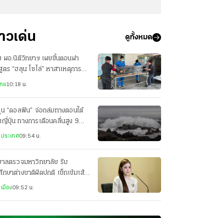
่าวเด่น
ดูทั้งหมด
 ผอ.นิติวิทยาฯ เผยขั้นตอนผ่า
สูตร “ฮลุน โซโล่” หาสาเหตุการ
ยชีวิตอย่างละเอียด
ไทย
10:18 น.
ฝุ่น “ดอลฟิน” จ่อถล่มทางตอนใต้
ญี่ปุ่น ทางการเตือนคลื่นสูง 9
ตร
งประเทศ
09:54 น.
บาลตรวจมหาวิทยาลัย รับ
ศึกษาต่างชาติผิดปกติ เช็กเข้มเส้น
วีซ่า ป้องกันสวมสิทธิ-ทำผิด
เมือง
09:52 น.
หมาย