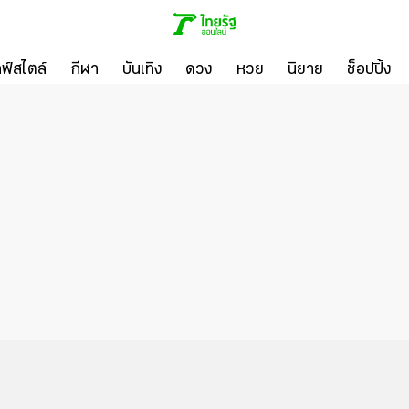
ลฟ์สไตล์
กีฬา
บันเทิง
ดวง
หวย
นิยาย
ช็อปปิ้ง