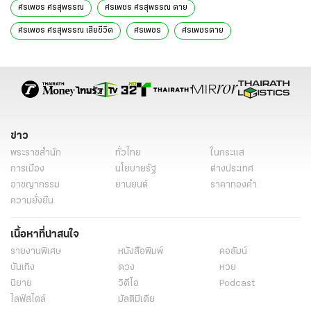
ศรเพชร ศรสุพรรณ
ศรเพชร ศรสุพรรณ ตาย
ศรเพชร ศรสุพรรณ เสียชีวิต
ศรเพชร
ศรเพชรตาย
รับศพศรเพชร
ข่าวทั่วไป
ข่าว
พระราชสำนัก
ทั่วไทย
ในกระแส
การเมือง
นโยบายรัฐ
ต่างประเทศ
อาชญากรรม
ยานยนต์
ราคาทองคำ
ความยั่งยืน
เนื้อหาที่น่าสนใจ
รายงานพิเศษ
หนังสือพิมพ์
คอลัมน์
บันเทิง
ดวง
หวย
นิยาย
วิดีโอ
Podcast
ไลฟ์สไตล์
มัลติมีเดีย