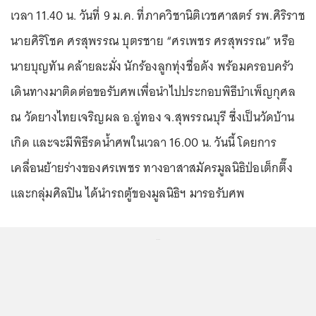
เวลา 11.40 น. วันที่ 9 ม.ค. ที่ภาควิชานิติเวชศาสตร์ รพ.ศิริราช
นายศิริโชค ศรสุพรรณ บุตรชาย “ศรเพชร ศรสุพรรณ” หรือ
นายบุญทัน คล้ายละมั่ง นักร้องลูกทุ่งชื่อดัง พร้อมครอบครัว
เดินทางมาติดต่อขอรับศพเพื่อนำไปประกอบพิธีบำเพ็ญกุศล
ณ วัดยางไทยเจริญผล อ.อู่ทอง จ.สุพรรณบุรี ซึ่งเป็นวัดบ้าน
เกิด และจะมีพิธีรดน้ำศพในเวลา 16.00 น. วันนี้ โดยการ
เคลื่อนย้ายร่างของศรเพชร ทางอาสาสมัครมูลนิธิป่อเต็กตึ๊ง
และกลุ่มศิลปิน ได้นำรถตู้ของมูลนิธิฯ มารอรับศพ
...