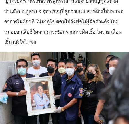
ญาติรับศพ “ศรเพชร ศรสุพรรณ” กลับมาบำเพ็ญกุศลที่วัด
บ้านเกิด อ.อู่ทอง จ.สุพรรณบุรี ลูกชายเผยหมอโทรไปบอกพ่อ
อาการไม่ค่อยดี ให้มาดูใจ ตอนไปถึงพ่อไม่รู้สึกตัวแล้ว โดย
หมอบอกเสียชีวิตจากภาวะช็อกจากการติดเชื้อ ไตวาย เลือด
เลี้ยงหัวใจไม่พอ