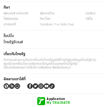
กีฬา
ฟุตบอลต่่างประเทศ
ฟุตบอลไทย
คอลัมน์
ไฟต์สปอร์ต
กีฬาโลก
วิดีโอ
แกลเลอรี่
Carabao 7-a-Side Cup
ช็อปปิ้ง
ไทยรัฐอีเวนต์
เกี่ยวกับไทยรัฐ
กิจกรรม
ร่วมงานกับเรา
เกี่ยวกับไทยรัฐ
มูลนิธิไทยรัฐ
ศูนย์ข้อมูลไทยรัฐ
FAQ
ศูนย์ช่วยเหลือ
นโยบายคุ้มครองข้อมูลส่วนบุคคลไทยรัฐกรุ๊ป
เงื่อนไขข้อตกลงการใช้บริการ
ติดต่อเรา
ติดต่อโฆษณา
ติดตามเราได้ที่
Application
My THAIRATH