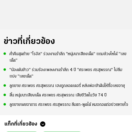
ข่าวที่เกี่ยวข้อง
ค่ำคืนสุดท้าย "ไรอัล" ร่วมงานรำลึก "หนุ่มนาเสียงเด็ด" แถมล้วงไหได้ "เลข
เด็ด"
"น้องต้นข้าว" ร่วมร้องเพลงงานรำลึก 4 ปี "ศรเพชร ศรสุพรรณ" ไม่ลืม
แบ่ง "เลขเด็ด"
ลูกชาย ศรเพชร ศรสุพรรณ เฮงถูกลอตเตอรี่ หลังพ่อเข้าฝันให้ซื้อเลขอายุ
สิ้น หนุ่มนาเสียงเด็ด ศรเพชร ศรสุพรรณ เสียชีวิตในวัย 74 ปี
ลูกชายเผยอาการ ศรเพชร ศรสุพรรณ ลืมตา-พูดได้ หมอถอดท่อช่วยหายใจ
แท็กที่เกี่ยวข้อง