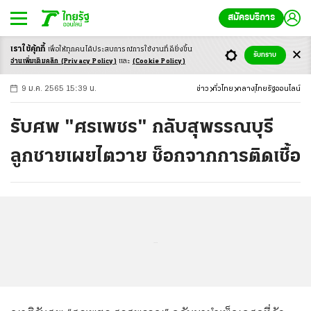
สมัครบริการ
เราใช้คุ้กกี้
เพื่อให้ทุกคนได้ประสบ
การณ์การใช้งานที่ดียิ่งขึ้น
+
ก
ก
-ก
รับทราบ
อ่านเพิ่มเติมคลิก
(Privacy Policy)
และ
(Cookie Policy)
9 ม.ค. 2565 15:39 น.
ข่าว
ทั่วไทย
กลาง
ไทยรัฐออนไลน์
รับศพ "ศรเพชร" กลับสุพรรณบุรี
ลูกชายเผยไตวาย ช็อกจากการติดเชื้อ
...