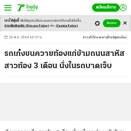
สมัครบริการ
เราใช้คุ้กกี้
เพื่อให้ทุกคนได้ประสบ
การณ์การใช้งานที่ดียิ่งขึ้น
+
ก
ก
-ก
รับทราบ
อ่านเพิ่มเติมคลิก
(Privacy Policy)
และ
(Cookie Policy)
15 พ.ย. 2564 10:37 น.
ข่าว
ทั่วไทย
กลาง
ไทยรัฐออนไลน์
รถเก๋งชนควายท้องแก่ข้ามถนนสาหัส
สาวท้อง 3 เดือน นั่งในรถบาดเจ็บ
...