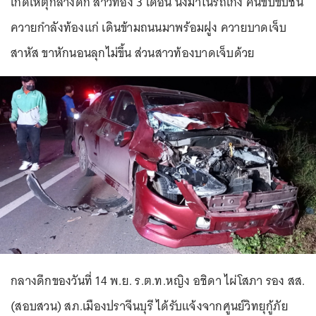
เกิดเหตุกลางดึก สาวท้อง 3 เดือน นั่งมาในรถเก๋ง คนขับขับชน
ควายกำลังท้องแก่ เดินข้ามถนนมาพร้อมฝูง ควายบาดเจ็บ
สาหัส ขาหักนอนลุกไม่ขึ้น ส่วนสาวท้องบาดเจ็บด้วย
กลางดึกของวันที่ 14 พ.ย. ร.ต.ท.หญิง อชิดา ไผ่โสภา รอง สส.
(สอบสวน) สภ.เมืองปราจีนบุรี ได้รับแจ้งจากศูนย์วิทยุกู้ภัย