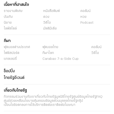
เนื้อหาที่น่าสนใจ
รายงานพิเศษ
หนังสือพิมพ์
คอลัมน์
บันเทิง
ดวง
หวย
นิยาย
วิดีโอ
Podcast
ไลฟ์สไตล์
มัลติมีเดีย
กีฬา
ฟุตบอลต่่างประเทศ
ฟุตบอลไทย
คอลัมน์
ไฟต์สปอร์ต
กีฬาโลก
วิดีโอ
แกลเลอรี่
Carabao 7-a-Side Cup
ช็อปปิ้ง
ไทยรัฐอีเวนต์
เกี่ยวกับไทยรัฐ
กิจกรรม
ร่วมงานกับเรา
เกี่ยวกับไทยรัฐ
มูลนิธิไทยรัฐ
ศูนย์ข้อมูลไทยรัฐ
FAQ
ศูนย์ช่วยเหลือ
นโยบายคุ้มครองข้อมูลส่วนบุคคลไทยรัฐกรุ๊ป
เงื่อนไขข้อตกลงการใช้บริการ
ติดต่อเรา
ติดต่อโฆษณา