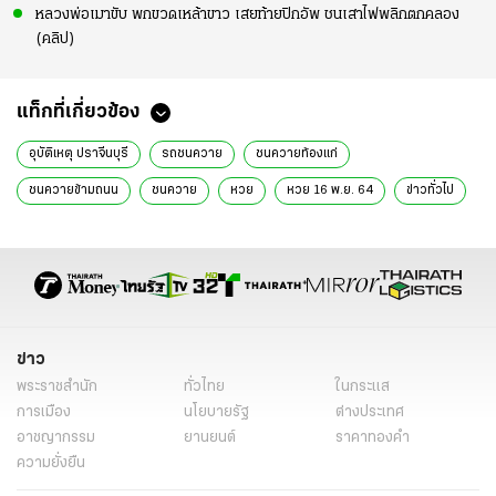
หลวงพ่อเมาขับ พกขวดเหล้าขาว เสยท้ายปิกอัพ ชนเสาไฟพลิกตกคลอง
(คลิป)
แท็กที่เกี่ยวข้อง
อุบัติเหตุ ปราจีนบุรี
รถชนควาย
ชนควายท้องแก่
ชนควายข้ามถนน
ชนควาย
หวย
หวย 16 พ.ย. 64
ข่าวทั่วไป
ข่าว
พระราชสำนัก
ทั่วไทย
ในกระแส
การเมือง
นโยบายรัฐ
ต่างประเทศ
อาชญากรรม
ยานยนต์
ราคาทองคำ
ความยั่งยืน