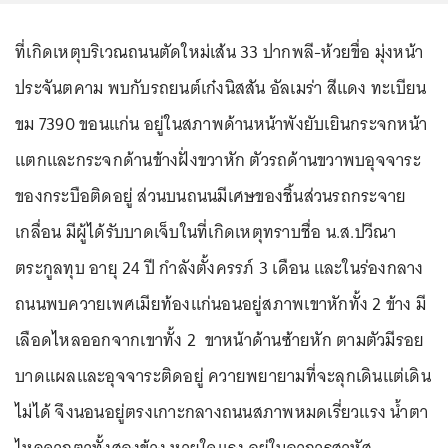
ที่เกิดเหตุบริเวณถนนตัดใหม่เส้น 33 ปากพลี-ห้วยขื่อ มุ่งหน้า
ประจันตคาม พบกับรถยนต์เก๋งนิสสัน อัลเมร่า สีแดง ทะเบียน
ขม 7390 ขอนแก่น อยู่ในสภาพด้านหน้าพังยับเยินกระจกหน้า
แตกและกระจกด้านข้างฝั่งขวาหัก ตัวรถด้านขวาพบอุจจาระ
ของกระบือติดอยู่ ส่วนบนถนนมีเศษของชิ้นส่วนรถกระจาย
เกลื่อน มีผู้ได้รับบาดเจ็บในที่เกิดเหตุทราบชื่อ น.ส.ปวีณา
ตระกูลทุบ อายุ 24 ปี กำลังตั้งครรภ์ 3 เดือน และในร่องกลาง
ถนนพบควายเพศเมียท้องแก่นอนอยู่สภาพเขาหักทั้ง 2 ข้าง มี
เลือดไหลออกจากเขาทั้ง 2 ขาหน้าด้านซ้ายหัก ตามตัวมีรอย
บาดแผลและอุจจาระติดอยู่ ควายพยายามที่จะลุกเดินแต่เดิน
ไม่ได้ จึงนอนอยู่ตรงเกาะกลางถนนสภาพหมดเรี่ยวแรง น้ำตา