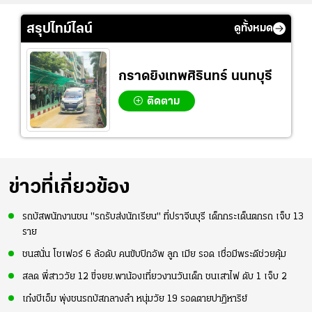
สรุปไทม์ไลน์
ดูทั้งหมด
กราดยิงเทพศิรินทร์ นนทบุรี
ติดตาม
ข่าวที่เกี่ยวข้อง
รถบัสพนักงานชน "รถรับส่งนักเรียน" ที่ปราจีนบุรี เด็กกระเด็นตกรถ เจ็บ 13
ราย
ชนสนั่น โชเฟอร์ 6 ล้อดับ คนขับปิกอัพ ลูก เมีย รอด เชื่อมีพระดีช่วยคุ้ม
สลด พี่สาววัย 12 ขี่จยย.พาน้องเที่ยวงานวันเด็ก ชนเสาไฟ ดับ 1 เจ็บ 2
เก๋งบีเอ็ม พุ่งชนรถบัสกลางลำ หนุ่มวัย 19 รอดตายปาฏิหาริย์