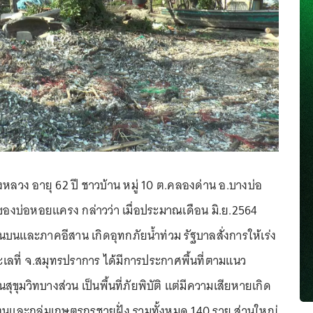
บางหลวง อายุ 62 ปี ชาวบ้าน หมู่ 10 ต.คลองด่าน อ.บางบ่อ
ของบ่อหอยแครง กล่าวว่า เมื่อประมาณเดือน มิ.ย.2564
นและภาคอีสาน เกิดอุทกภัยน้ำท่วม รัฐบาลสั่งการให้เร่ง
ะเลที่ จ.สมุทรปราการ ได้มีการประกาศพื้นที่ตามแนว
ุขุมวิทบางส่วน เป็นพื้นที่ภัยพิบัติ แต่มีความเสียหายเกิด
น ตนและกลุ่มเกษตรกรชายฝั่ง รวมทั้งหมด 140 ราย ส่วนใหญ่