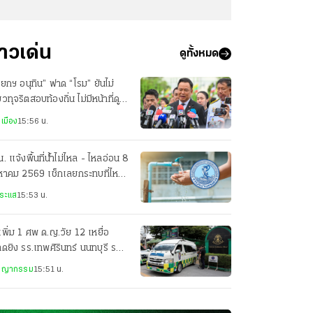
่าวเด่น
ดูทั้งหมด
ยกฯ อนุทิน” ฟาด “โรม” ยันไม่
่ยวทุจริตสอบท้องถิ่น ไม่มีหน้าที่ดูที
าร์
เมือง
15:56 น.
. แจ้งพื้นที่น้ำไม่ไหล - ไหลอ่อน 8
งหาคม 2569 เช็กเลยกระทบที่ไหน
ง
ระแส
15:53 น.
เพิ่ม 1 ศพ ด.ญ.วัย 12 เหยื่อ
ดยิง รร.เทพศิรินทร์ นนทบุรี รวม
ยชีวิต 9 ศพ
ชญากรรม
15:51 น.