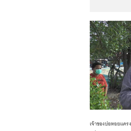
เจ้าของบ่อหอยแครงท