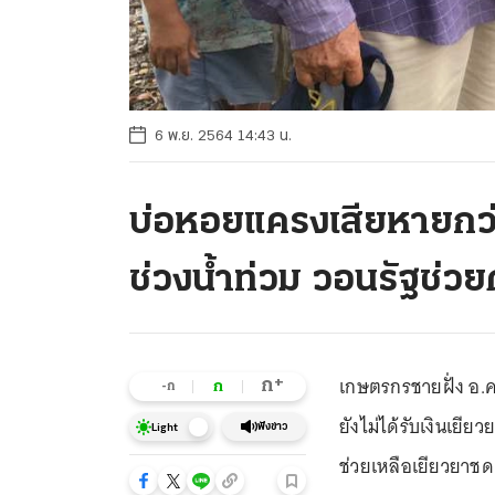
6 พ.ย. 2564 14:43 น.
บ่อหอยแครงเสียหายกว่า
ช่วงน้ำท่วม วอนรัฐช่วย
เกษตรกรชายฝั่ง อ.ค
+
ก
ก
-ก
ยังไม่ได้รับเงินเยีย
ฟังข่าว
Light
ช่วยเหลือเยียวยาชดเ