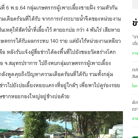
ันที่ 6 พ.ย.64 กลุ่มเกษตรกรผู้เพาะเลี้ยงชายฝั่ง รวมตัวกัน
ามเดือดร้อนที่ได้รับ จากการเร่งระบายน้ำจืดของหน่วยงาน
ข
นเหตุให้สัตว์น้ำที่เลี้ยงไว้ ตายยกบ่อ กว่า 4 พันไร่ เสียหาย
“นา
เกษตรกรได้รับผลกระทบ 140 ราย แต่ยังไร้หน่วยงานเหลียว
เกี
ือ หลังรับแจ้งผู้สื่อข่าวได้ลงพื้นที่ไปยังซอยวัดสร่างโศก
โออ
การ
อ จ.สมุทรปราการ ไปถึงพบกลุ่มเกษตรกรผู้เพาะเลี้ยง
กปน
ังพูดคุยถึงปัญหาความเดือดร้อนที่ได้รับ รวมทั้งกลุ่ม
สิ
ข่าวไปยังบ่อเลี้ยงหอยแครงที่อยู่ใกล้ๆ เพื่อพาไปดูร่องรอย
บ้า
ในก
ซากหอยกองใหญ่อยู่ข้างบ่อด้วย
ดับ
กรา
เสี
อา