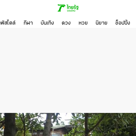
ลฟ์สไตล์
กีฬา
บันเทิง
ดวง
หวย
นิยาย
ช็อปปิ้ง