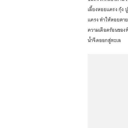
เลี้ยงหอยแครง กุ้ง 
แครง ทำให้หอยตายย
ความเดือดร้อนของพี
น้ำจืดออกสู่ทะเล