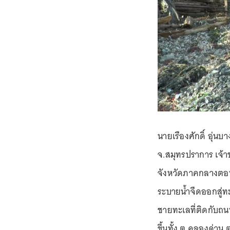
นายเรืองศักดิ์ อุ่น
จ.สมุทรปราการ เจ้า
จังหวัดภาคกลางตอนบ
ระบายน้ำจืดออกสู่ท
ชายทะเลที่ติดกับถนนส
ขึ้นทั้ง ต.คลองด่า