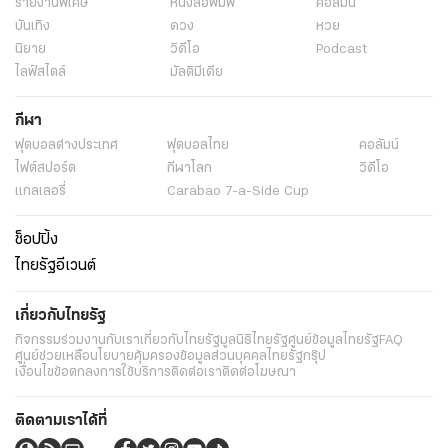
รายงานพิเศษ
หนังสือพิมพ์
คอลัมน์
บันเทิง
ดวง
หวย
นิยาย
วิดีโอ
Podcast
ไลฟ์สไตล์
มัลติมีเดีย
กีฬา
ฟุตบอลต่่างประเทศ
ฟุตบอลไทย
คอลัมน์
ไฟต์สปอร์ต
กีฬาโลก
วิดีโอ
แกลเลอรี่
Carabao 7-a-Side Cup
ช็อปปิ้ง
ไทยรัฐอีเวนต์
เกี่ยวกับไทยรัฐ
กิจกรรม
ร่วมงานกับเรา
เกี่ยวกับไทยรัฐ
มูลนิธิไทยรัฐ
ศูนย์ข้อมูลไทยรัฐ
FAQ
ศูนย์ช่วยเหลือ
นโยบายคุ้มครองข้อมูลส่วนบุคคลไทยรัฐกรุ๊ป
เงื่อนไขข้อตกลงการใช้บริการ
ติดต่อเรา
ติดต่อโฆษณา
ติดตามเราได้ที่