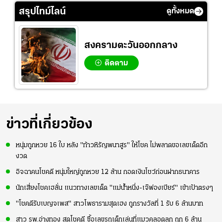
สรุปไทม์ไลน์
ดูทั้งหมด
สงครามตะวันออกกลาง
ติดตาม
ข่าวที่เกี่ยวข้อง
หนุ่มถูกหวย 16 ใบ หลัง "ท้าวหิรัญพนาสูร" ให้โชค ไม่พลาดขอเลขเด็ดอีก
งวด
อิจฉาคนโชคดี หนุ่มใหญ่ถูกหวย 12 ล้าน กอดเงินโชว์ก่อนฝากธนาคาร
นักเสี่ยงโชคเฮลั่น แนวทางเลขเด็ด "แม่น้ำหนึ่ง-เจ๊ฟองเบียร์" เข้าเป้าตรงๆ
"โชคดีรับเบญจเพส" สาวโพธารามสุดเฮง ถูกรางวัลที่ 1 รับ 6 ล้านบาท
สาว รพ.อ่างทอง สุดโชคดี ซื้อเลขรถเด็กเล่นที่แมวคลอดลูก ถูก 6 ล้าน