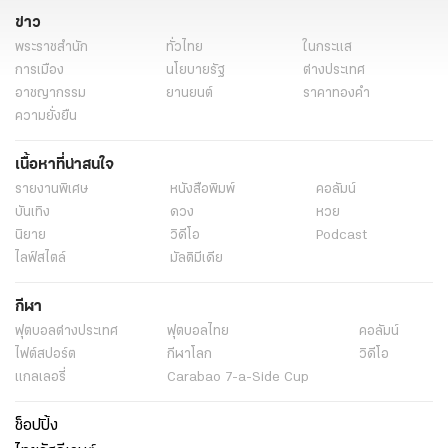
ข่าว
พระราชสำนัก
ทั่วไทย
ในกระแส
การเมือง
นโยบายรัฐ
ต่างประเทศ
อาชญากรรม
ยานยนต์
ราคาทองคำ
ความยั่งยืน
เนื้อหาที่น่าสนใจ
รายงานพิเศษ
หนังสือพิมพ์
คอลัมน์
บันเทิง
ดวง
หวย
นิยาย
วิดีโอ
Podcast
ไลฟ์สไตล์
มัลติมีเดีย
กีฬา
ฟุตบอลต่่างประเทศ
ฟุตบอลไทย
คอลัมน์
ไฟต์สปอร์ต
กีฬาโลก
วิดีโอ
แกลเลอรี่
Carabao 7-a-Side Cup
ช็อปปิ้ง