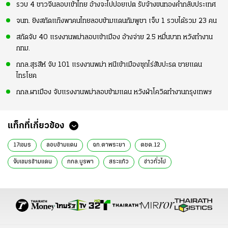
รวบ 4 ชาวจีนลอบเข้าไทย อ้างจะไปปอยเปต รับจ้างขนทองคำกลับประเทศ
จนท. ยิงสกัดแก๊งพาคนไทยลอบข้ามแดนกัมพูชา เจ็บ 1 รวบได้รวม 23 คน
สกัดจับ 40 แรงงานพม่าลอบเข้าเมือง อ้างจ่าย 2.5 หมื่นบาท หวังทำงาน
กทม.
กกล.สุรสีห์ จับ 101 แรงงานพม่า หนีเข้าเมืองซุกไร่สับปะรด ชายแดน
ไทรโยค
กกล.ผาเมือง จับแรงงานพม่าลอบข้ามแดน หวังฝ่าโควิดทำงานกรุงเทพฯ
แท็กที่เกี่ยวข้อง
17เขมร
ลอบข้ามแดน
ฉก.ตาพระยา
ตชด.12
จับเขมรข้ามแดน
กกล.บูรพา
สระแก้ว
ข่าวทั่วไป