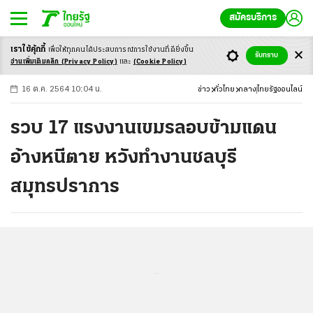
สมัครบริการ
เราใช้คุ้กกี้
เพื่อให้ทุกคนได้ประสบ
การณ์การใช้งานที่ดียิ่งขึ้น
+
ก
ก
-ก
รับทราบ
อ่านเพิ่มเติมคลิก
(Privacy Policy)
และ
(Cookie Policy)
16 ต.ค. 2564 10:04 น.
ข่าว
ทั่วไทย
กลาง
ไทยรัฐออนไลน์
รวบ 17 แรงงานเขมรลอบข้ามแดน
อ้างหนีตาย หวังทำงานชลบุรี
สมุทรปราการ
...