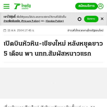
สมัครบริการ
เราใช้คุ้กกี้
เพื่อให้ทุกคนได้ประสบ
การณ์การใช้งานที่ดียิ่งขึ้น
+
ก
ก
-ก
รับทราบ
อ่านเพิ่มเติมคลิก
(Privacy Policy)
และ
(Cookie Policy)
15 ต.ค. 2564 17:45 น.
ข่าว
ทั่วไทย
กลาง
ไทยรัฐออนไลน์
เปิดบินหัวหิน-เชียงใหม่ หลังหยุดยาว
5 เดือน พา นทท.สัมผัสหนาวแรก
...