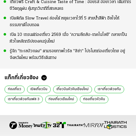
เที่ยวฟรี Craft & Cuisine Taste of Time : ฮอยรส ฮอยเวลา เติมกำไร
ชีวิตฤดูฝน คุ้มทุกวินาทีที่สกลนคร
เปิดพิกัด Slow Travel ล่องใต้ หยุดเวลาไว้ที่ 5 สายน้ำสีฟ้า ฮีลใจให้
ธรรมชาติโอบกอด
เปิด 10 เทรนด์ท่องเที่ยว 2569 เมื่อ “ความลึกลับ-เทคโนโลยี” กลายเป็น
หัวใจหลักทริปของคนรุ่นใหม่
รู้จัก "ทะเลบัวแดง" ตามรอยภาพไวรัล "ลิซ่า" โปรโมทท่องเที่ยวไทย อยู่
จังหวัดไหน พร้อมวิธีเดินทาง
แท็กที่เกี่ยวข้อง
ท่องเที่ยว
เปิดเที่ยวบิน
เที่ยวบินหัวหินเชียงใหม่
เราเที่ยวด้วยกัน
เราเที่ยวด้วยกันเฟส 3
ท่องเที่ยวเชียงใหม่
ท่องเที่ยวหัวหิน
ข่าวทั่วไป