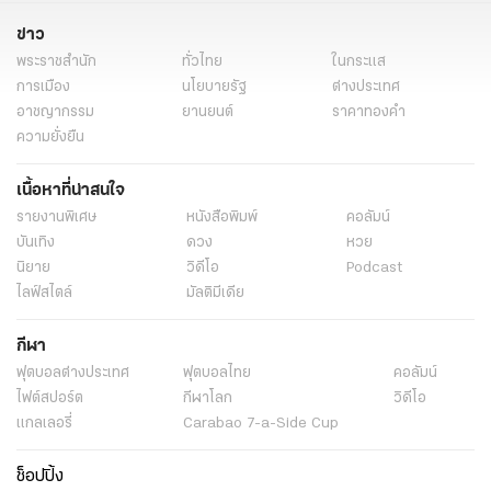
ข่าว
พระราชสำนัก
ทั่วไทย
ในกระแส
การเมือง
นโยบายรัฐ
ต่างประเทศ
อาชญากรรม
ยานยนต์
ราคาทองคำ
ความยั่งยืน
เนื้อหาที่น่าสนใจ
รายงานพิเศษ
หนังสือพิมพ์
คอลัมน์
บันเทิง
ดวง
หวย
นิยาย
วิดีโอ
Podcast
ไลฟ์สไตล์
มัลติมีเดีย
กีฬา
ฟุตบอลต่่างประเทศ
ฟุตบอลไทย
คอลัมน์
ไฟต์สปอร์ต
กีฬาโลก
วิดีโอ
แกลเลอรี่
Carabao 7-a-Side Cup
ช็อปปิ้ง