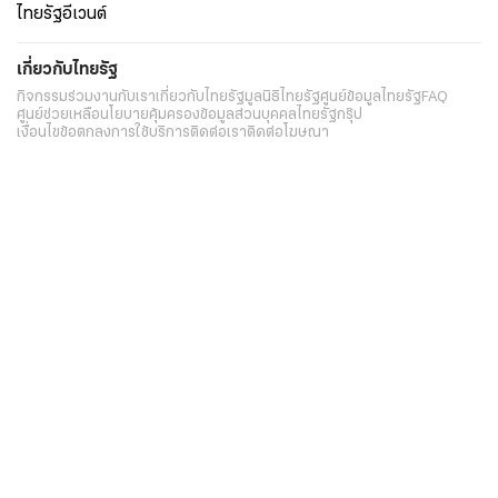
ไทยรัฐอีเวนต์
เกี่ยวกับไทยรัฐ
กิจกรรม
ร่วมงานกับเรา
เกี่ยวกับไทยรัฐ
มูลนิธิไทยรัฐ
ศูนย์ข้อมูลไทยรัฐ
FAQ
ศูนย์ช่วยเหลือ
นโยบายคุ้มครองข้อมูลส่วนบุคคลไทยรัฐกรุ๊ป
เงื่อนไขข้อตกลงการใช้บริการ
ติดต่อเรา
ติดต่อโฆษณา
ติดตามเราได้ที่
Application
My THAIRATH