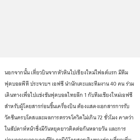
นอกจากนั้น เที่ยวบินจากหัวหินไปเชียงใหม่ไฟลต์แรก มีทีม
ฟุตบอลพีที ประจวบฯ เอฟซี นำนักเตะและทีมงาน 40 คน ร่วม
เดินทางเพื่อไปแข่งขันฟุตบอลไทยลีก 1 กับทีมเชียงใหม่เอฟซี
สำหรับผู้โดยสารก่อนขึ้นเครื่องบิน ต้องแสดงเอกสารการรับ
วัคซีนครบโดสและผลการตรวจโควิดไม่เกิน 72 ชั่วโมง คาดว่า
ในสัปดาห์หน้าซึ่งมีวันหยุดยาวติดต่อกันหลายวัน และการ