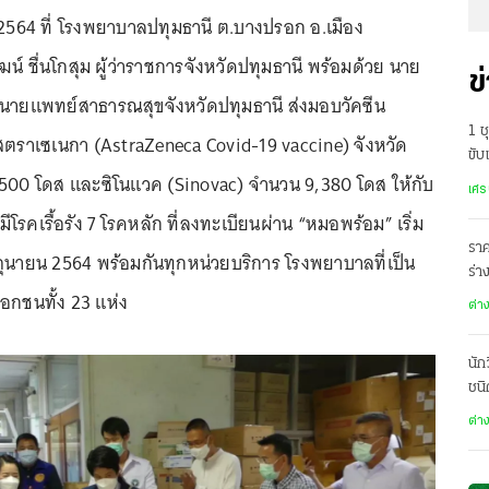
ายน 2564 ที่ โรงพยาบาลปทุมธานี ต.บางปรอก อ.เมือง
ฒน์ ชื่นโกสุม ผู้ว่าราชการจังหวัดปทุมธานี พร้อมด้วย นาย
ข
้ง นายแพทย์สาธารณสุขจังหวัดปทุมธานี ส่งมอบวัคซีน
1 
สตราเซเนกา (AstraZeneca Covid-19 vaccine) จังหวัด
ขับ
500 โดส และซิโนแวค (Sinovac) จำนวน 9,380 โดส ให้กับ
สู่
เศร
ที่มีโรคเรื้อรัง 7 โรคหลัก ที่ลงทะเบียนผ่าน “หมอพร้อม” เริ่ม
ราค
 มิถุนายน 2564 พร้อมกันทุกหน่วยบริการ โรงพยาบาลที่เป็น
ร่
กชนทั้ง 23 แห่ง
มุซ
ต่า
นัก
ชนิ
ต่า