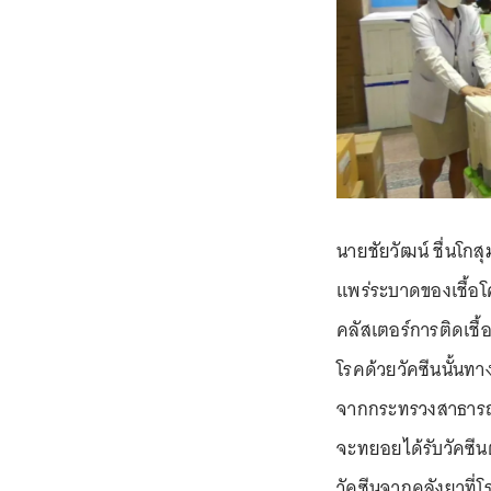
นายชัยวัฒน์ ชื่นโกส
แพร่ระบาดของเชื้อโควิ
คลัสเตอร์การติดเชื
โรคด้วยวัคซีนนั้น
จากกระทรวงสาธารณสุข
จะทยอยได้รับวัคซีน
วัคซีนจากคลังยาที่โ