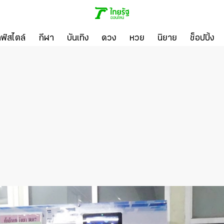
ลฟ์สไตล์
กีฬา
บันเทิง
ดวง
หวย
นิยาย
ช็อปปิ้ง