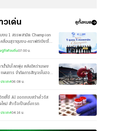
่าวเด่น
ดูทั้งหมด
ชุมชน 1 สรรพสามิต Champion
เคลื่อนสุราชุมชน-คราฟท์เบียร์ไทย
ความยั่งยืน
ษฐกิจท้องถิ่น
07:00 น.
าน้ำมันโลกพุ่ง หลังอิหร่านเผย
างแผนการ จำกัดการสัญจรในฮอร์
งประเทศ
06:08 น.
วิทย์ใช้ AI ออกแบบสร้างไวรัส
ดใหม่ สำเร็จเป็นครั้งแรก
งประเทศ
04:16 น.