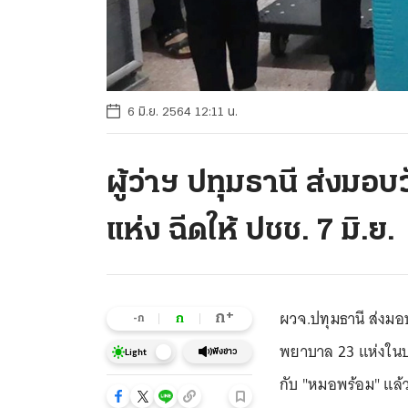
6 มิ.ย. 2564 12:11 น.
ผู้ว่าฯ ปทุมธานี ส่งมอ
แห่ง ฉีดให้ ปชช. 7 มิ.ย.
ผวจ.ปทุมธานี ส่งมอ
+
ก
ก
-ก
พยาบาล 23 แห่งในปทุ
ฟังข่าว
Light
กับ "หมอพร้อม" แล้ว