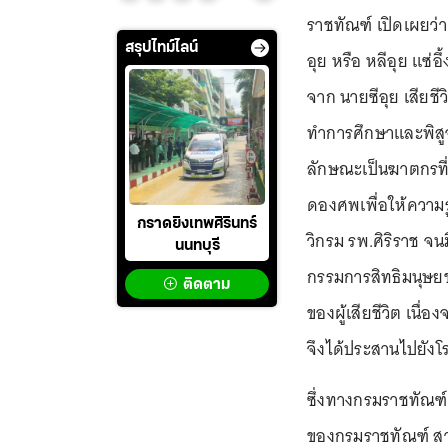
ราชทัณฑ์ เปิดเผยว่
สรุปไทม์ไลน์
อุย หรือ หลีอุย แซ่อึ
จาก นายซีอุย เสียช
ทำการศึกษาและพิสูจ
ลักษณะเป็นฆาตกรที่
ดองศพเพื่อให้ความร
กราดยิงเทพศิรินทร์
วิกรม รพ.ศิริราช จน
นนทบุรี
กรรมการสิทธิมนุษยช
ติดตาม
ของผู้เสียชีวิต เนื่
จึงได้ประสานไปยังโ
ซึ่งทางกรมราชทัณฑ์เ
ของกรมราชทัณฑ์ สา