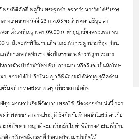
 พระกิติศักดิ์ พลูปั้น พระลูกวัด กล่าวว่า ทางวัดได้รับการ
ลางบางขวาง วันที่ 23 ก.ค.63 จะนำศพนายซีอุย มา
าตั้งรอที่เมรุ เวลา 09.00 น. ทำบุญเลี้ยงพระเพลก่อน
.00 น. ถึงจะทำพิธีฌาปนกิจ และเก็บกระดูกนายซีอุย ก่อน
ดียาเสพติดอีกราย ซึ่งเป็นชาวต่างด้าว ที่ถูกประหาร
เป็นการล้างป่าช้านักโทษด้วย การฌาปนกิจถึงจะเป็นนักโทษ
นา เขาจะได้ไปเกิดใหม่ ญาติพี่น้องจะได้ทำบุญอุทิศส่วน
จะเตรียมทำความสะอาดเมรุ เพื่อรอฌาปนกิจ
ซีอุย มาฌาปนกิจที่วัดบางแพรกใต้ เนื่องจากวัดแห่งนี้เวลา
จะนำศพออกมาทางประตูผี ซึ่งติดกับด้านหน้าโบสถ์ มาเก็บ
ก็บเฉพาะนักโทษ ทางญาติจะมารับกลับไปทำพิธีทางศาสนาที่บ้าน
ีญาติมารับพอถึงเวลาที่กำหนดก็จะฌาปนกิจให้