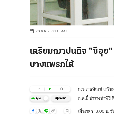
20 ก.ค. 2563 16:44 น.
เตรียมฌาปนกิจ "ซีอุย" 2
บางแพรกใต้
กรมราชทัณฑ์ เตรียม
+
ก
ก
-ก
ก.ค.นี้ นำร่างทำพิธี
ฟังข่าว
Light
เมื่อเวลา 13.00 น. ว