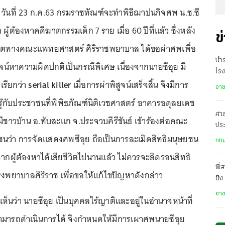
า วันที่ 23 ก.ค.63 กรมราชทัณฑ์จะทำพิธีฌาปนกิจศพ น.ช.ซี
้ง ผู้ต้องหาคดีฆาตกรรมเด็ก 7 ราย เมื่อ 60 ปีที่แล้ว ซึ่งหลัง
ข
ีวิตทางคณะแพทยศาสตร์ ศิริราชพยาบาล ได้ขอผ่าศพเพื่อ
นำร
น์หาความผิดปกติเป็นกรณีพิเศษ เนื่องจากนายซีอุย มี
โรง
เรียกว่า
serial killer
เมื่อการผ่าพิสูจน์เสร็จสิ้น จึงมีการ
อา
ู้กับประชาชนที่พิพิธภัณฑ์นิติเวชศาสตร์ อาคารอดุลยเดช
ศา
มีชาวบ้าน อ.ทับสะแก จ.ประจวบคีรีขันธ์ เข้าร้องต่อคณะ
ประ
นว่า การจัดแสดงศพซีอุย ถือเป็นการละเมิดสิทธิมนุษยชน
คว้
กทม
องจากผู้ต้องหาได้เสียชีวิตไปนานแล้ว ไม่ควรจะลิดรอนสิทธิ
พี่
รงพยาบาลศิริราช เพื่อขอให้แก้ไขปัญหาดังกล่าว
ยิง
เสี
อา
ห็นว่า นายซีอุย เป็นบุคคลไร้ญาติและอยู่ในอำนาจหน้าที่
มารถดำเนินการได้ จึงกำหนดให้มีการเผาศพนายซีอุย