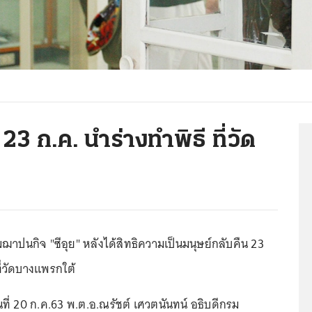
3 ก.ค. นำร่างทำพิธี ที่วัด
ฌาปนกิจ "ซีอุย" หลังได้สิทธิความเป็นมนุษย์กลับคืน 23
 ที่วัดบางแพรกใต้
ันที่ 20 ก.ค.63 พ.ต.อ.ณรัชต์ เศวตนันทน์ อธิบดีกรม