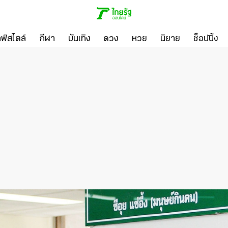
ลฟ์สไตล์
กีฬา
บันเทิง
ดวง
หวย
นิยาย
ช็อปปิ้ง