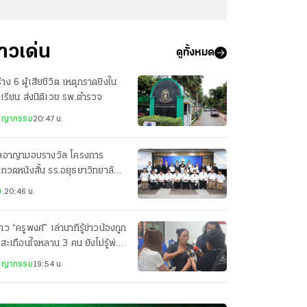
่าวเด่น
ดูทั้งหมด
่าง 6 ผู้เสียชีวิต เหตุกราดยิงใน
เรียน ส่งนิติเวช รพ.ตำรวจ
ชญากรรม
20:47 น.
ลอาญามอบรางวัล โครงการ
กวดหนังสั้น รร.อยุธยาวิทยาลัย
ารางวัลชนะเลิศ
.
20:46 น.
สาว “ครูพงศ์” เล่านาทีรู้ข่าวน้องถูก
 สะเทือนใจหลาน 3 คน ยังไม่รู้พ่อ
ยชีวิต
ชญากรรม
19:54 น.