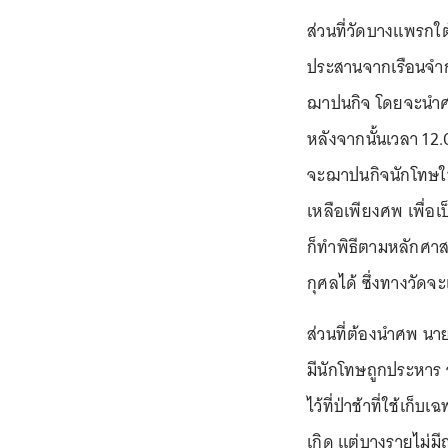
ส่วนที่วัดบางแพรกใต้
ประสานจากเรือนจำก
ฌาปนกิจ โดยจะนำศพม
หลังจากนั้นเวลา 12
จะฌาปนกิจนักโทษในค
เหลือเพียงศพ เพื่อ
ก็ทำพิธีตามหลักศาส
กุศลได้ ซึ่งทางวัด
ส่วนที่ต้องนำศพ นาย
มีนักโทษถูกประหาร 
ไว้ที่ป่าช้าที่ใช้เ
เกิด แต่บางรายไม่ม