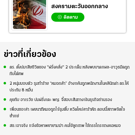
สงครามตะวันออกกลาง
ติดตาม
ข่าวที่เกี่ยวข้อง
ตร. ตั้งปมเสียชีวิตของ "ฝรั่งคลั่ง" 2 ประเด็น หลังพบบาดแผล-อาวุธมีดถูก
ทับใต้ศพ
2 หนุ่มมอบตัว รุมทำร้าย “หมอกล้า” อ้างแค้นถูกพนักงานในคลินิกด่า ตร.ให้
ประกัน 8 หมื่น
คุยกับ อาเรวัช ปมฝรั่งเตะ พญ. จี้สอบเส้นทางเงินธุรกิจท่านรอง
เพื่อนขอเล่า เผยนาทีหมอถูกโจ๋รุมตื้บ หวิดไหปลาร้าหัก ตอนนี้สภาพจิตใจ
ย่ำแย่
สธ.เอาจริง แจ้งข้อหาพยายามฆ่า คนไข้ลูกเทพ ใช้กรรไกรแทงคอหมอ