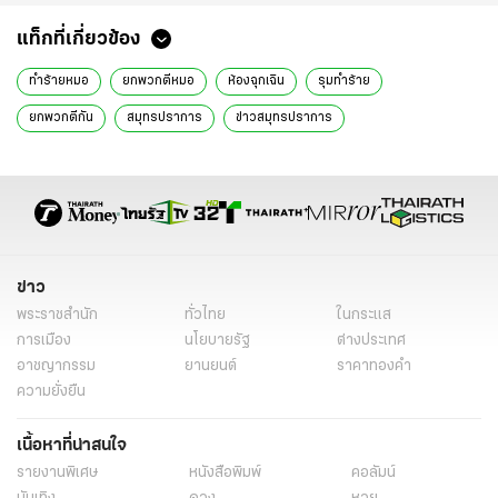
แท็กที่เกี่ยวข้อง
ทำร้ายหมอ
ยกพวกตีหมอ
ห้องฉุกเฉิน
รุมทำร้าย
ยกพวกตีกัน
สมุทรปราการ
ข่าวสมุทรปราการ
ข่าว
พระราชสำนัก
ทั่วไทย
ในกระแส
การเมือง
นโยบายรัฐ
ต่างประเทศ
อาชญากรรม
ยานยนต์
ราคาทองคำ
ความยั่งยืน
เนื้อหาที่น่าสนใจ
รายงานพิเศษ
หนังสือพิมพ์
คอลัมน์