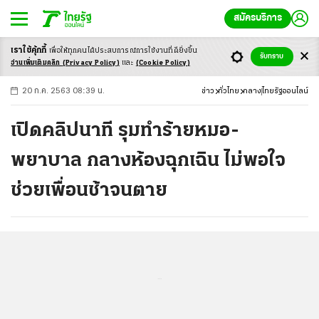
สมัครบริการ
เราใช้คุ้กกี้
เพื่อให้ทุกคนได้ประสบ
การณ์การใช้งานที่ดียิ่งขึ้น
+
ก
ก
-ก
รับทราบ
อ่านเพิ่มเติมคลิก
(Privacy Policy)
และ
(Cookie Policy)
20 ก.ค. 2563 08:39 น.
ข่าว
ทั่วไทย
กลาง
ไทยรัฐออนไลน์
เปิดคลิปนาที รุมทำร้ายหมอ-
พยาบาล กลางห้องฉุกเฉิน ไม่พอใจ
ช่วยเพื่อนช้าจนตาย
...