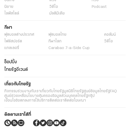
บันเทิง
ดวง
หวย
นิยาย
วิดีโอ
Podcast
ไลฟ์สไตล์
มัลติมีเดีย
กีฬา
ฟุตบอลต่่างประเทศ
ฟุตบอลไทย
คอลัมน์
ไฟต์สปอร์ต
กีฬาโลก
วิดีโอ
แกลเลอรี่
Carabao 7-a-Side Cup
ช็อปปิ้ง
ไทยรัฐอีเวนต์
เกี่ยวกับไทยรัฐ
กิจกรรม
ร่วมงานกับเรา
เกี่ยวกับไทยรัฐ
มูลนิธิไทยรัฐ
ศูนย์ข้อมูลไทยรัฐ
FAQ
ศูนย์ช่วยเหลือ
นโยบายคุ้มครองข้อมูลส่วนบุคคลไทยรัฐกรุ๊ป
เงื่อนไขข้อตกลงการใช้บริการ
ติดต่อเรา
ติดต่อโฆษณา
ติดตามเราได้ที่