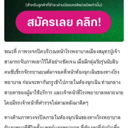
ขณะที่ ภาพวงจรปิดบริเวณหน้าโรงพยาบาลเมืองสมุทรปู่เจ้า
สามารถจับภาพเอาไว้ได้อย่างชัดเจน เมื่อมีกลุ่มวัยรุ่นนับสิบ
คนขับขี่รถจักรยานยนต์มาจอดที่หน้าห้องฉุกเฉินของทางโรง
พยาบาล ก่อนจะพากันกรูเข้าไปภายในห้องฉุกเฉิน ท่ามกลาง
สายตาของผู้มาใช้บริการ และเจ้าหน้าที่โรงพยาบาลหลายนาย
โดยมีรถเจ้าหน้าที่ตำรวจไล่ตามหลังมาติดๆ
ทางด้านภาพวงจรปิดภายในห้องฉุกเฉินของทางโรงพยาบาล
จับภาพนาทีชีวิตทั้งแพทย์และพยาบาล ที่ต้องหาที่กำบังเพื่อ