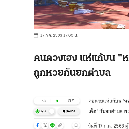
17 ก.ค. 2563 17:00 น.
คนดวงเฮง แห่แก้บน "ห
ถูกหวยกันยกตำบล
คอหวยแห่แก้บน
"ห
+
ก
ก
-ก
เด็ด"
กันยกตำบล พร้
ฟังข่าว
Light
วันที่ 17 ก.ค. 2563 