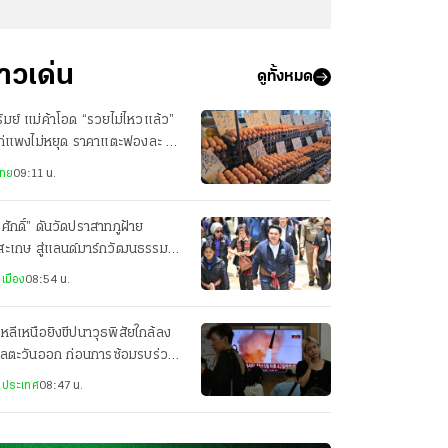
่าวเด่น
ดูทั้งหมด
ีรัมย์ แม่ค้าโอด “รวยไม่ไหวแล้ว”
ไก่แพงไม่หยุด ราคาแตะฟองละ 4
 ต้นทุนพุ่ง
ไทย
09:11 น.
รศักดิ์” ดันวัดปราสาทภูฝ้าย
สะเกษ สู่แลนด์มาร์กวัฒนธรรม-
ยมู ชูสกายวอล์กภูเขาไฟโบราณ
เมือง
08:54 น.
หลีเหนือยิงขีปนาวุธพิสัยใกล้ลง
เลตะวันออก ก่อนการซ้อมรบร่วม
ัฐฯ-เกาหลีใต้
งประเทศ
08:47 น.