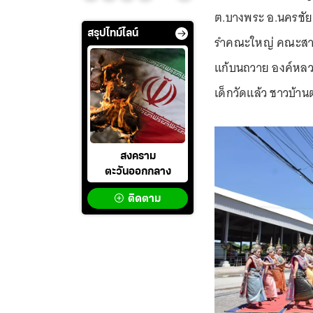
ต.บางพระ อ.นครชัยศ
สรุปไทม์ไลน์
รำคณะใหญ่ คณะสาลี
แก้บนถวาย องค์หลวง
เด็กวัดแล้ว ชาวบ้า
สงคราม
ตะวันออกกลาง
ติดตาม