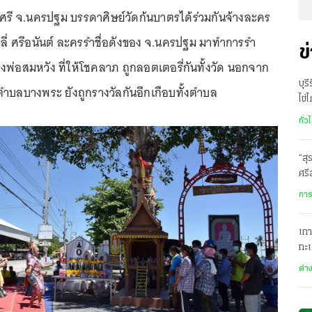
รี จ.นครปฐม บรรดาศิษย์วัดก้นบาตรได้ร่วมกันจ้างละคร
่ ศรีอนันต์ ละครรำชื่อดังของ จ.นครปฐม มาทำการรำ
ข
พ่อสมหวัง ที่ให้โชคลาภ ถูกลอตเตอรี่กันทั้งวัด นอกจาก
บุร
นตำบลบางพระ ยังถูกรางวัลกันอีกเกือบทั้งตำบล
ไข่
บาท
ทั่ว
“สุ
ศรี
สา
การ
เกา
ทะ
สหร
ต่า