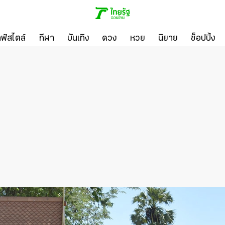
ลฟ์สไตล์
กีฬา
บันเทิง
ดวง
หวย
นิยาย
ช็อปปิ้ง