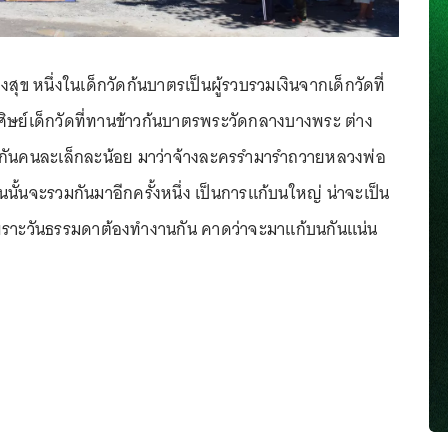
ุข หนึ่งในเด็กวัดก้นบาตรเป็นผู้รวบรวมเงินจากเด็กวัดที่
ิษย์เด็กวัดที่ทานข้าวก้นบาตรพระวัดกลางบางพระ ต่าง
วยกันคนละเล็กละน้อย มาว่าจ้างละครรำมารำถวายหลวงพ่อ
นั้นจะรวมกันมาอีกครั้งหนึ่ง เป็นการแก้บนใหญ่ น่าจะเป็น
เพราะวันธรรมดาต้องทำงานกัน คาดว่าจะมาแก้บนกันแน่น