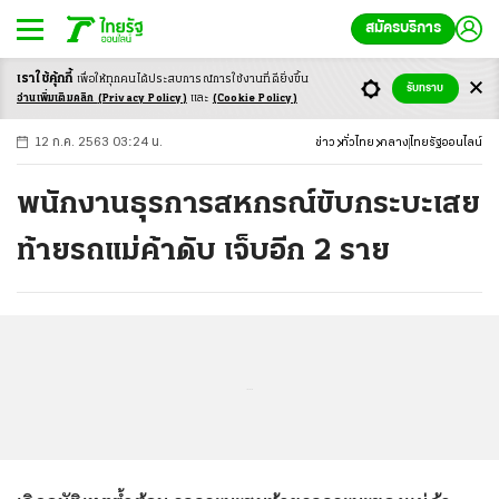
สมัครบริการ
เราใช้คุ้กกี้
เพื่อให้ทุกคนได้ประสบ
การณ์การใช้งานที่ดียิ่งขึ้น
+
ก
ก
-ก
รับทราบ
อ่านเพิ่มเติมคลิก
(Privacy Policy)
และ
(Cookie Policy)
12 ก.ค. 2563 03:24 น.
ข่าว
ทั่วไทย
กลาง
ไทยรัฐออนไลน์
พนักงานธุรการสหกรณ์ขับกระบะเสย
ท้ายรถแม่ค้าดับ เจ็บอีก 2 ราย
...