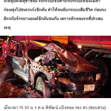
เกิดอุบัติเหตุซ้ำซ้อน รถกระบะชนท้ายรถกระบะของแม่ค้า
ก่อนพุ่งไปชนรถเก๋งอีกคัน ทำให้คนขับกระบะเสียชีวิต ก่อนจะ
มีรถกับจักรยานยนต์อีกคันชนกัน เพราะหักหลบรถที่ประสบ
เหตุ
เมื่อเวลา 19.30 น. ร.ต.อ.พิพัฒน์ แป้งหอม รอง สว.(สอบสวน)