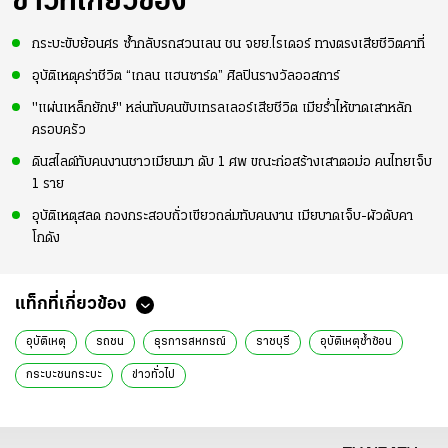
ข่าวที่เกี่ยวข้อง
กระบะขับย้อนศร ซ้ำกลับรถสวนเลน ชน จยย.ไรเดอร์ ทางตรงเสียชีวิตคาที่
อุบัติเหตุคร่าชีวิต “เกลน แฮนซาร์ด” ศิลปินรางวัลออสการ์
"แผ่นเหล็กยักษ์" หล่นทับคนขับเทรลเลอร์เสียชีวิต เมียร่ำไห้ขาดเสาหลัก
ครอบครัว
ดินสไลด์ทับคนงานชาวเมียนมา ดับ 1 ศพ ขณะก่อสร้างเสาตอม่อ คนไทยเจ็บ
1 ราย
อุบัติเหตุสลด กองกระสอบถั่วเขียวถล่มทับคนงาน เมียบาดเจ็บ-ผัวดับคา
โกดัง
แท็กที่เกี่ยวข้อง
อุบัติเหตุ
รถชน
ธุรการสหกรณ์
ราชบุรี
อุบัติเหตุซ้ำซ้อน
กระบะชนกระบะ
ข่าวทั่วไป