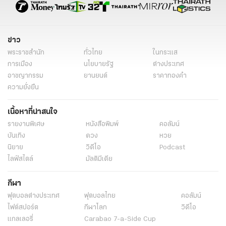
ข่าว
พระราชสำนัก
ทั่วไทย
ในกระแส
การเมือง
นโยบายรัฐ
ต่างประเทศ
อาชญากรรม
ยานยนต์
ราคาทองคำ
ความยั่งยืน
เนื้อหาที่น่าสนใจ
รายงานพิเศษ
หนังสือพิมพ์
คอลัมน์
บันเทิง
ดวง
หวย
นิยาย
วิดีโอ
Podcast
ไลฟ์สไตล์
มัลติมีเดีย
กีฬา
ฟุตบอลต่่างประเทศ
ฟุตบอลไทย
คอลัมน์
ไฟต์สปอร์ต
กีฬาโลก
วิดีโอ
แกลเลอรี่
Carabao 7-a-Side Cup