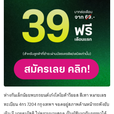
ห่างกันเล็กน้อยพบรถยนต์เก๋งโตโยต้าวีออส สีเทา หมายเลข
ทะเบียน 4กว 7204 กรุงเทพฯ จอดอยู่สภาพด้านหน้ารถพังยับ
เยิน มี นายธนโชติ ไม่ทราบนามสกุล เป็นผู้ขับมากับภรรยาได้