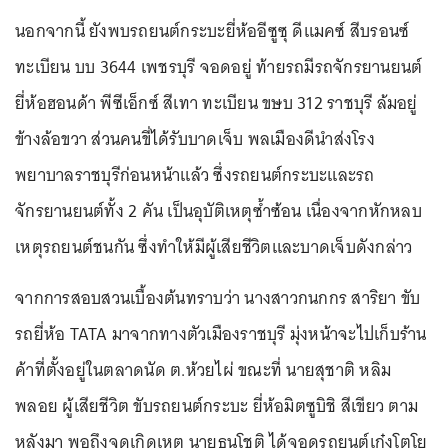
นอกจากนี้ ยังพบรถยนต์กระบะยี่ห้ออีซูซุ ดีแมคซ์ สีบรอนซ์
ทะเบียน บบ 3644 เพชรบุรี จอดอยู่ ท้ายรถมีรถจักรยานยนต์
ยี่ห้อฮอนด้า พีซีเอ็กซ์ สีเทา ทะเบียน ขษบ 312 ราชบุรี ล้มอยู่
ข้างล้อขวา ส่วนคนขี่ได้รับบาดเจ็บ พลเมืองดีนำส่งโรง
พยาบาลราชบุรีก่อนหน้าแล้ว ซึ่งรถยนต์กระบะและรถ
จักรยานยนต์ทั้ง 2 คัน เป็นอุบัติเหตุซ้ำซ้อน เนื่องจากหักหลบ
เหตุรถยนต์ชนกัน ซึ่งทำให้มีผู้เสียชีวิตและบาดเจ็บดังกล่าว
จากการสอบสวนเบื้องต้นทราบว่า นางสาวกนกกร สาริยา ขับ
รถยี่ห้อ TATA มาจากทางตัวเมืองราชบุรี มุ่งหน้าจะไปเก็บร้าน
ค้าที่ตั้งอยู่ในตลาดนัด ต.ห้วยไผ่ ขณะที่ นายสุชาติ หลิม
พลอย ผู้เสียชีวิต ขับรถยนต์กระบะ ยี่ห้อมิตซูบิชิ สีเขียว ตาม
หลังมา พอถึงจุดเกิดเหตุ นายธนโชติ ได้จอดรถยนต์เก๋งโตโย