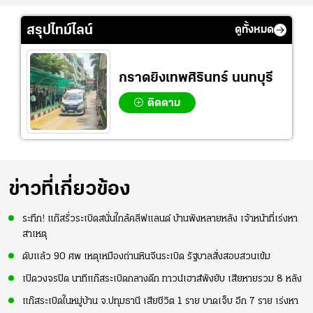
สรุปไทม์ไลน์
ดูทั้งหมด
กราดยิงเทพศิรินทร์ นนทบุรี
ติดตาม
ข่าวที่เกี่ยวข้อง
ระทึก! แก๊สรั่วระเบิดสนั่นใกล้คลีฟแลนด์ บ้านพังหลายหลัง เจ้าหน้าที่เร่งหา
สาเหตุ
ดับแล้ว 90 ศพ เหตุเหมืองถ่านหินจีนระเบิด รัฐบาลสั่งสอบสวนเข้ม
เปิดวงจรปิด นาทีแก๊สระเบิดกลางดึก ทาวน์เฮาส์พังยับ เสียหายรวม 8 หลัง
แก๊สระเบิดในหมู่บ้าน จ.ปทุมธานี เสียชีวิต 1 ราย บาดเจ็บ อีก 7 ราย เร่งหา