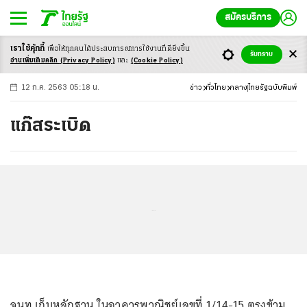
สมัครบริการ
เราใช้คุ้กกี้
เพื่อให้ทุกคนได้ประสบ
การณ์การใช้งานที่ดียิ่งขึ้น
+
ก
ก
-ก
รับทราบ
อ่านเพิ่มเติมคลิก
(Privacy Policy)
และ
(Cookie Policy)
12 ก.ค. 2563 05:18 น.
ข่าว
ทั่วไทย
กลาง
ไทยรัฐฉบับพิมพ์
แก๊สระเบิด
...
จนท.เก็บหลักฐาน ในอาคารพาณิชย์เลขที่ 1/14-15 ตรงข้าม