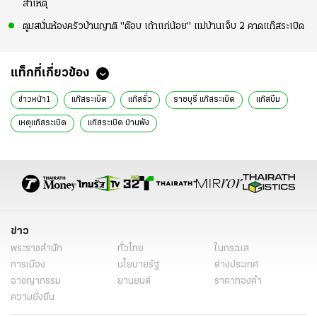
สาเหตุ
ตูมสนั่นห้องครัวบ้านญาติ "ต๊อบ เถ้าแก่น้อย" แม่บ้านเจ็บ 2 คาดแก๊สระเบิด
แท็กที่เกี่ยวข้อง
ข่าวหน้า1
แก๊สระเบิด
แก๊สรั่ว
ราชบุรี แก๊สระเบิด
แก๊สบึม
เหตุแก๊สระเบิด
แก๊สระเบิด บ้านพัง
ข่าว
พระราชสำนัก
ทั่วไทย
ในกระแส
การเมือง
นโยบายรัฐ
ต่างประเทศ
อาชญากรรม
ยานยนต์
ราคาทองคำ
ความยั่งยืน