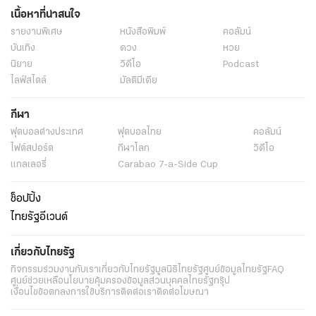
เนื้อหาที่น่าสนใจ
รายงานพิเศษ
หนังสือพิมพ์
คอลัมน์
บันเทิง
ดวง
หวย
นิยาย
วิดีโอ
Podcast
ไลฟ์สไตล์
มัลติมีเดีย
กีฬา
ฟุตบอลต่่างประเทศ
ฟุตบอลไทย
คอลัมน์
ไฟต์สปอร์ต
กีฬาโลก
วิดีโอ
แกลเลอรี่
Carabao 7-a-Side Cup
ช็อปปิ้ง
ไทยรัฐอีเวนต์
เกี่ยวกับไทยรัฐ
กิจกรรม
ร่วมงานกับเรา
เกี่ยวกับไทยรัฐ
มูลนิธิไทยรัฐ
ศูนย์ข้อมูลไทยรัฐ
FAQ
ศูนย์ช่วยเหลือ
นโยบายคุ้มครองข้อมูลส่วนบุคคลไทยรัฐกรุ๊ป
เงื่อนไขข้อตกลงการใช้บริการ
ติดต่อเรา
ติดต่อโฆษณา