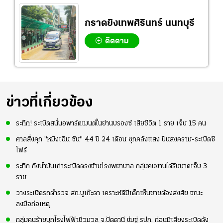
กราดยิงเทพศิรินทร์ นนทบุรี
ติดตาม
ข่าวที่เกี่ยวข้อง
ระทึก! ระเบิดสนั่นอพาร์ตเมนต์ในย่านบรองซ์ เสียชีวิต 1 ราย เจ็บ 15 คน
ศาลสั่งคุก "หมิงเฉิน ซัน" 44 ปี 24 เดือน ซุกคลังแสง ปืนสงคราม-ระเบิดซี
โฟร์
ระทึก ถังน้ำมันเก่าระเบิดตรงข้ามโรงพยาบาล กลุ่มคนงานได้รับบาดเจ็บ 3
ราย
วางระเบิดรถตำรวจ สภ.บูเก๊ะตา เคราะห์ดีมีเด็กเห็นชายต้องสงสัย ขณะ
ลงมือก่อเหตุ
กลุ่มคนร้ายบุกโรงไฟฟ้าชีวมวล จ.ปัตตานี ข่มขู่ รปภ. ก่อนมีเสียงระเบิดดัง