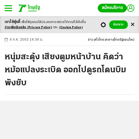
สมัครบริการ
เราใช้คุ้กกี้
เพื่อให้ทุกคนได้ประสบ
การณ์การใช้งานที่ดียิ่งขึ้น
+
ก
ก
-ก
รับทราบ
อ่านเพิ่มเติมคลิก
(Privacy Policy)
และ
(Cookie Policy)
6 ก.ค. 2563 14:36 น.
ข่าว
ทั่วไทย
กลาง
ไทยรัฐออนไลน์
หนุ่มสะดุ้ง เสียงตูมหน้าบ้าน คิดว่า
หม้อแปลงระเบิด ออกไปดูรถโดนบึม
พังยับ
...