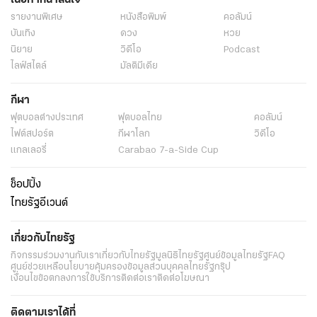
รายงานพิเศษ
หนังสือพิมพ์
คอลัมน์
บันเทิง
ดวง
หวย
นิยาย
วิดีโอ
Podcast
ไลฟ์สไตล์
มัลติมีเดีย
กีฬา
ฟุตบอลต่่างประเทศ
ฟุตบอลไทย
คอลัมน์
ไฟต์สปอร์ต
กีฬาโลก
วิดีโอ
แกลเลอรี่
Carabao 7-a-Side Cup
ช็อปปิ้ง
ไทยรัฐอีเวนต์
เกี่ยวกับไทยรัฐ
กิจกรรม
ร่วมงานกับเรา
เกี่ยวกับไทยรัฐ
มูลนิธิไทยรัฐ
ศูนย์ข้อมูลไทยรัฐ
FAQ
ศูนย์ช่วยเหลือ
นโยบายคุ้มครองข้อมูลส่วนบุคคลไทยรัฐกรุ๊ป
เงื่อนไขข้อตกลงการใช้บริการ
ติดต่อเรา
ติดต่อโฆษณา
ติดตามเราได้ที่