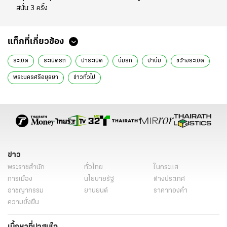
สนั่น 3 ครั้ง
แท็กที่เกี่ยวข้อง
ระเบิด
ระเบิดรถ
ปาระเบิด
บึมรถ
ปาบึม
ขว้างระเบิด
พระนครศรีอยุธยา
ข่าวทั่วไป
ข่าว
พระราชสำนัก
ทั่วไทย
ในกระแส
การเมือง
นโยบายรัฐ
ต่างประเทศ
อาชญากรรม
ยานยนต์
ราคาทองคำ
ความยั่งยืน
เนื้อหาที่น่าสนใจ