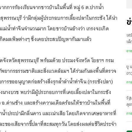
3 จากการร้องเรียนจากชาวบ้านในพื้นที่ หมู่ 6 ต.ปากน้ำ
ุพรรณบุรี ว่ามีกลุ่มผู้ประกอบการเลี้ยงปลาในกระชัง ได้นำ
ข
นแม่น้ำท่าจีนจำนวนมาก โดยชาวบ้านอ้างว่า เกรงจะเกิด
เศร
ะเกิดมลพิษต่างๆ ซึ่งเคยประสบปัญหากันมาแล้ว
เด็
1 
อา
ลัดจังหวัดสุพรรณบุรี พร้อมด้วย ประมงจังหวัด โยธาฯ กรม
ชู 
รัพยากรธรรมชาติและสิ่งแวดล้อมฯ ได้ร่วมกันลงพื้นที่ตรวจ
อา
กับการขออนุญาตก่อสร้างสิ่งรุกล้ำลำน้ำท่าจีน (กระชังปลา)
เทพ
การ
างนางบวช พบว่ามีผู้ประกอบการที่เคยเลี้ยงปลาในกระชัง
รัฐ
ว อ.ด่านช้าง และสร้างความเดือดร้อนให้ชาวบ้านในพื้นที่
ลุ
เข้
ทำน้ำประปามีกลิ่นคาว และเน่าเสีย โดยเกิดจากเศษอาหารที่
การ
และของเสียจากขี้ปลาที่สะสมทุกวัน โดยส่งผลต่อชีวิตประจำ