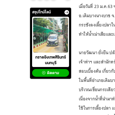
เมื่อวันที่ 23 ม.ค.6
สรุปไทม์ไลน์
อ.เดิมบางนางบวช จ.ส
กระชังลงเลี้ยงปลาใ
ทำให้น้ำเน่าเสียแล
นายวัฒนา ยั่งยืน ป
กราดยิงเทพศิรินทร์
เจ้าท่าฯ และสำนักท
นนทบุรี
สอบเบื้องต้น เกี่ยว
ติดตาม
ในพื้นที่อำเภอเดิมบ
บริเวณเขื่อนกระเสีย
เนื่องจากน้ำที่นำมา
ใช้ในการเลี้ยงปลา 