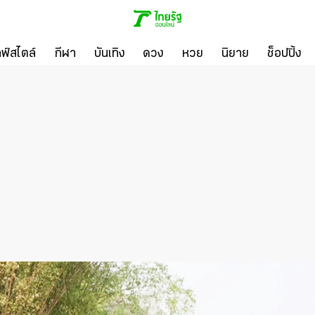
ลฟ์สไตล์
กีฬา
บันเทิง
ดวง
หวย
นิยาย
ช็อปปิ้ง