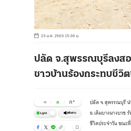
23 ม.ค. 2563 15:39 น.
ปลัด จ.สุพรรณบุรีลงสอ
ชาวบ้านร้องกระทบชีวิ
ปลัด จ.สุพรรณบุรี น
+
ก
ก
-ก
อ.เดิมบางนางบวช ร้
ฟังข่าว
Light
ชีวิตประจำวัน ขณะที