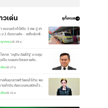
่าวเด่น
ดูทั้งหมด
้า ครอบครัวร่ำไห้รับ 3 ศพ ปู่ ย่า
ก ม.3 มือกราดยิง - เหยื่อดับเพิ่ม
ศพ
ชญากรรม
15:28 น.
นโยบาย “อนุทิน-กิตติ์รัฐ” ควบคุม
วุธปืน ถอดบทเรียนกราดยิง
ศิรินทร์
เมือง
15:27 น.
บาลคืนคุณภาพชีวิตคนไร้บ้าน พม.
ยราชดำเนิน คัดกรองคนสมัครใจ
าศูนย์ฯ ฟื้นสุขภาพ–สร้างอาชีพ
เมือง
15:12 น.