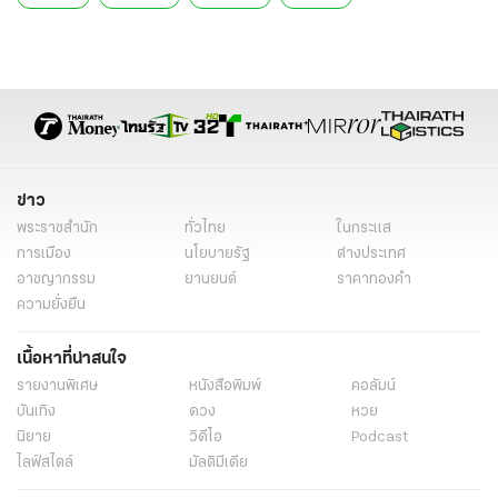
ข่าว
พระราชสำนัก
ทั่วไทย
ในกระแส
การเมือง
นโยบายรัฐ
ต่างประเทศ
อาชญากรรม
ยานยนต์
ราคาทองคำ
ความยั่งยืน
เนื้อหาที่น่าสนใจ
รายงานพิเศษ
หนังสือพิมพ์
คอลัมน์
บันเทิง
ดวง
หวย
นิยาย
วิดีโอ
Podcast
ไลฟ์สไตล์
มัลติมีเดีย