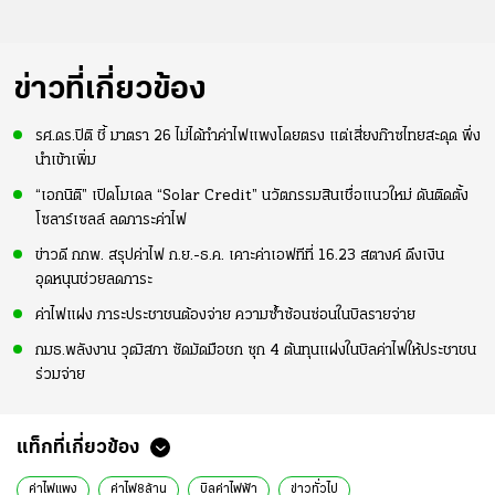
ข่าวที่เกี่ยวข้อง
รศ.ดร.ปิติ ชี้ มาตรา 26 ไม่ได้ทำค่าไฟแพงโดยตรง แต่เสี่ยงก๊าซไทยสะดุด พึ่ง
นำเข้าเพิ่ม
“เอกนิติ” เปิดโมเดล “Solar Credit” นวัตกรรมสินเชื่อแนวใหม่ ดันติดตั้ง
โซลาร์เซลล์ ลดภาระค่าไฟ
ข่าวดี กกพ. สรุปค่าไฟ ก.ย.-ธ.ค. เคาะค่าเอฟทีที่ 16.23 สตางค์ ดึงเงิน
อุดหนุนช่วยลดภาระ
ค่าไฟแฝง ภาระประชาชนต้องจ่าย ความซ้ำซ้อนซ่อนในบิลรายจ่าย
กมธ.พลังงาน วุฒิสภา ซัดมัดมือชก ซุก 4 ต้นทุนแฝงในบิลค่าไฟให้ประชาชน
ร่วมจ่าย
แท็กที่เกี่ยวข้อง
ค่าไฟแพง
ค่าไฟ8ล้าน
บิลค่าไฟฟ้า
ข่าวทั่วไป