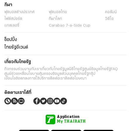
กีฬา
ฟุตบอลต่่างประเทศ
ฟุตบอลไทย
คอลัมน์
ไฟต์สปอร์ต
กีฬาโลก
วิดีโอ
แกลเลอรี่
Carabao 7-a-Side Cup
ช็อปปิ้ง
ไทยรัฐอีเวนต์
เกี่ยวกับไทยรัฐ
กิจกรรม
ร่วมงานกับเรา
เกี่ยวกับไทยรัฐ
มูลนิธิไทยรัฐ
ศูนย์ข้อมูลไทยรัฐ
FAQ
ศูนย์ช่วยเหลือ
นโยบายคุ้มครองข้อมูลส่วนบุคคลไทยรัฐกรุ๊ป
เงื่อนไขข้อตกลงการใช้บริการ
ติดต่อเรา
ติดต่อโฆษณา
ติดตามเราได้ที่
Application
My THAIRATH