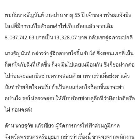
พบกับนางธัญนันท์ เกตปาน อายุ 55 ปี เจ้าของ พร้อมแจ้งบิล
ใหม่ที่มีการแก้ไขตัวเลขค่าไฟเรียบร้อยแล้ว จากเดิม
8,037,742.63 บาทเป็น 13,328.07 บาท กลับเขาสู่สภาวะปกติ
นางธัญนันท์ กล่าวว่า รู้สึกสบายใจขึ้น รับได้ ซึ่งตอนแรกที่เห็น
ก็ตกใจกับสิ่งที่เกิดขึ้น ก็งง มึนไปเลยเหมือนกัน ซึ่งก็ขอฝากต่อ
ไปก่อนจะออกบิลช่วยตรวจสอบด้วย เพราะว่าเมื่อส่งมาแล้ว
มันทำร้ายจิตใจคนรับ ถ้าเป็นคนแก่ตกใจช็อกขึ้นมาจะทำ
อย่างไง ขอให้ตรวจสอบให้เรียบร้อยช่วยดูอีกทีว่าผิดปกติหรือ
ไม่ ก่อนจะส่ง
ด้าน นายสุวัช แก้วเขียว ผู้จัดการการไฟฟ้าส่วนภูมิภาค
จังหวัดพระนครศรีอยุธยา กล่าวว่าเรื่องนี้ อาจจะจากพนักงาน