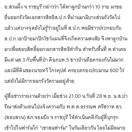
อ.สวนผึ้ง จ.ราชบุรี กล่าวว่า ได้พาลูกบ้านกว่า 10 ราย มาขอ
ยื่นออกรังวัดเอกสารสิทธิส.ป.ก.ที่ผ่านมามีบางส่วนรังวัดไป
แล้ว แต่บางจุดยังไม่รู้ว่าอยู่ในที่ ส.ป.ก.พอมีข่าวประกอบกับ
ส.ป.ก.เอาป้ายมาปักโชว์แผนที่จึงเกิดความสงสัย จึงพาลูกบ้าน
มาเพื่อสอบสิทธิ์ออกเอกสารสิทธิทำกิน สำหรับพื้นที่ ต.ท่าเคย
มีแต่ นส.3 กับพื้นที่ป่า คือภบท.5 ชาวบ้านถือครองกันไม่มาก
และมีที่ดินของนายทวี ไกรคุปต์ ครอบครองประมาณ 600 ไร่
แต่ยังไม่มีการออกรังวัดรวมอยู่ด้วย
ผู้สื่อข่าวรายงานด้วยว่า เมื่อช่วง 21.00 น.วันที่ 28 พ.ย. น.ส.ปา
รีณาส่งตัวแทนไปแจ้งความกับ พ.ต.ต.อรรณพ ศรีสวาท สว.
(สอบสวน) สภ.จอมบึง จ.ราชบุรี ให้ดำเนินคดีกับผู้ที่บุกรุก
เข้าไปในฟาร์มไก่ “เขาสนฟาร์ม” ในวันเดียวกัน โดยไม่มีหมาย