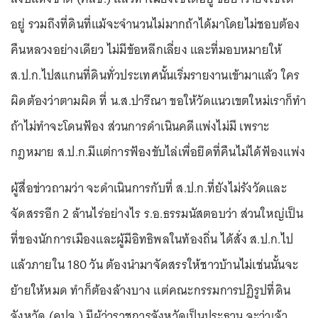
อยู่ รวมถึงที่ดินที่แม้จะจำนวนไม่มากถ้าได้มาโดยไม่ชอบต้อง
คืนหลวงอย่างเดียว ไม่มีข้อหลีกเลี่ยง และที่มอบหมายให้
ส.ป.ก.ไปสแกนที่ดินทั่วประเทศนั้นเริ่มรายงานเข้ามาแล้ว ใคร
ผิดต้องว่าตามผิด ที่ น.ส.ปารีณา ขอให้วัดแนวเขตใหม่เราก็ทำ
ถ้าไม่ทำจะโดนฟ้อง ส่วนการดำเนินคดีแพ่งไม่มี เพราะ
กฎหมาย ส.ป.ก.มีแต่การฟ้องขับไล่เพื่อยึดที่คืนไม่ได้ฟ้องแพ่ง
ผู้สื่อข่าวถามว่า จะดำเนินการกับที่ ส.ป.ก.ที่ยังไม่รังวัดและ
จัดสรรอีก 2 ล้านไร่อย่างไร ร.อ.ธรรมนัสตอบว่า ส่วนใหญ่เป็น
ที่ของนักการเมืองและผู้มีอิทธิพลในท้องถิ่น ได้สั่ง ส.ป.ก.ไป
แล้วภายใน 180 วัน ต้องนำมาจัดสรรให้ชาวบ้านไม่เช่นนั้นจะ
ย้ายให้หมด ทำก็ต้องล้างบาง แต่คณะกรรมการปฏิรูปที่ดิน
จังหวัด (คปจ.) มีผู้ว่าราชการจังหวัดเป็นประธาน จะว่าเจ้า