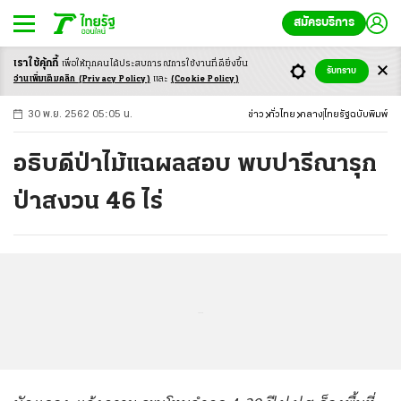
สมัครบริการ
เราใช้คุ้กกี้
เพื่อให้ทุกคนได้ประสบ
การณ์การใช้งานที่ดียิ่งขึ้น
+
ก
ก
-ก
รับทราบ
อ่านเพิ่มเติมคลิก
(Privacy Policy)
และ
(Cookie Policy)
30 พ.ย. 2562 05:05 น.
ข่าว
ทั่วไทย
กลาง
ไทยรัฐฉบับพิมพ์
อธิบดีป่าไม้แฉผลสอบ พบปารีณารุก
ป่าสงวน 46 ไร่
...