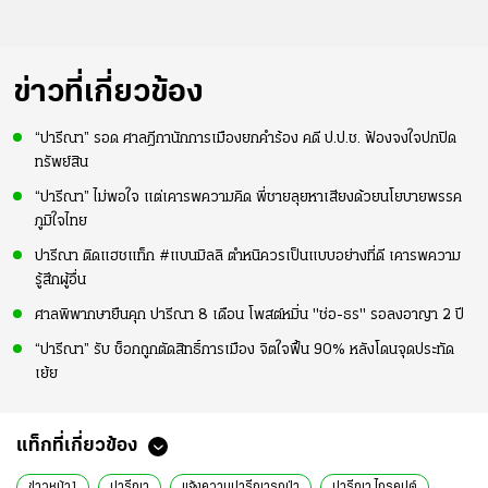
ข่าวที่เกี่ยวข้อง
“ปารีณา” รอด ศาลฎีกานักการเมืองยกคำร้อง คดี ป.ป.ช. ฟ้องจงใจปกปิด
ทรัพย์สิน
“ปารีณา” ไม่พอใจ แต่เคารพความคิด พี่ชายลุยหาเสียงด้วยนโยบายพรรค
ภูมิใจไทย
ปารีณา ติดแฮชแท็ก #แบนมิลลิ ตำหนิควรเป็นแบบอย่างที่ดี เคารพความ
รู้สึกผู้อื่น
ศาลพิพากษายืนคุก ปารีณา 8 เดือน โพสต์หมิ่น "ช่อ-ธร" รอลงอาญา 2 ปี
“ปารีณา” รับ ช็อกถูกตัดสิทธิ์การเมือง จิตใจฟื้น 90% หลังโดนจุดประทัด
เย้ย
แท็กที่เกี่ยวข้อง
ข่าวหน้า1
ปารีณา
แจ้งความปารีณารุกป่า
ปารีณา ไกรคุปต์