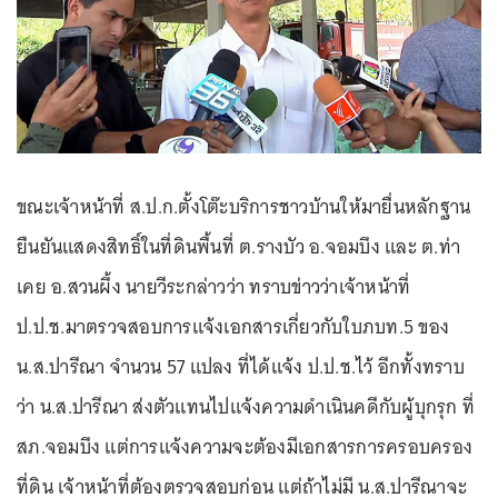
ขณะเจ้าหน้าที่ ส.ป.ก.ตั้งโต๊ะบริการชาวบ้านให้มายื่นหลักฐาน
ยืนยันแสดงสิทธิ์ในที่ดินพื้นที่ ต.รางบัว อ.จอมบึง และ ต.ท่า
เคย อ.สวนผึ้ง นายวีระกล่าวว่า ทราบข่าวว่าเจ้าหน้าที่
ป.ป.ช.มาตรวจสอบการแจ้งเอกสารเกี่ยวกับใบภบท.5 ของ
น.ส.ปารีณา จำนวน 57 แปลง ที่ได้แจ้ง ป.ป.ช.ไว้ อีกทั้งทราบ
ว่า น.ส.ปารีณา ส่งตัวแทนไปแจ้งความดำเนินคดีกับผู้บุกรุก ที่
สภ.จอมบึง แต่การแจ้งความจะต้องมีเอกสารการครอบครอง
ที่ดิน เจ้าหน้าที่ต้องตรวจสอบก่อน แต่ถ้าไม่มี น.ส.ปารีณาจะ