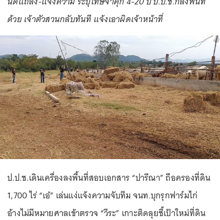
นัดแถลง-แจ้งความ ระบุโทษจําคุก 4-20 ปี ป.ป.ช.ก็ลงพื้นที่
ด้วย เจ้าตัวสวนกลับทันที แจ้งเอาผิดเจ้าหน้าที่
ป.ป.ช.เดินเครื่องลงพื้นที่สอบเอกสาร “ปารีณา” ถือครองที่ดิน
1,700 ไร่ “เอ๋” เล่นแง่แจ้งความจับทีม จนท.บุกรุกฟาร์มไก่
อ้างไม่มีหมายศาลเข้าตรวจ “วีระ” เกาะติดลุยชี้เป้าใหม่ที่ดิน