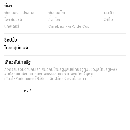
กีฬา
ฟุตบอลต่่างประเทศ
ฟุตบอลไทย
คอลัมน์
ไฟต์สปอร์ต
กีฬาโลก
วิดีโอ
แกลเลอรี่
Carabao 7-a-Side Cup
ช็อปปิ้ง
ไทยรัฐอีเวนต์
เกี่ยวกับไทยรัฐ
กิจกรรม
ร่วมงานกับเรา
เกี่ยวกับไทยรัฐ
มูลนิธิไทยรัฐ
ศูนย์ข้อมูลไทยรัฐ
FAQ
ศูนย์ช่วยเหลือ
นโยบายคุ้มครองข้อมูลส่วนบุคคลไทยรัฐกรุ๊ป
เงื่อนไขข้อตกลงการใช้บริการ
ติดต่อเรา
ติดต่อโฆษณา
ติดตามเราได้ที่
Application
My THAIRATH