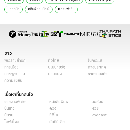
บุกรุกป่า
อธิบดีกรมป่าไม้
เขาสนฟาร์ม
ข่าว
พระราชสำนัก
ทั่วไทย
ในกระแส
การเมือง
นโยบายรัฐ
ต่างประเทศ
อาชญากรรม
ยานยนต์
ราคาทองคำ
ความยั่งยืน
เนื้อหาที่น่าสนใจ
รายงานพิเศษ
หนังสือพิมพ์
คอลัมน์
บันเทิง
ดวง
หวย
นิยาย
วิดีโอ
Podcast
ไลฟ์สไตล์
มัลติมีเดีย