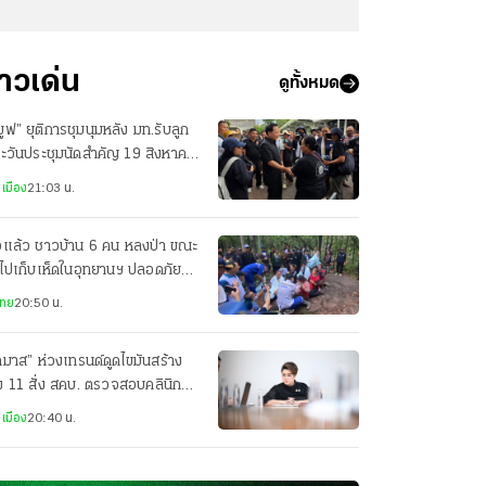
่าวเด่น
ดูทั้งหมด
มูฟ” ยุติการชุมนุมหลัง มท.รับลูก
ะวันประชุมนัดสำคัญ 19 สิงหาคม
เมือง
21:03 น.
อแล้ว ชาวบ้าน 6 คน หลงป่า ขณะ
าไปเก็บเห็ดในอุทยานฯ ปลอดภัยทุก
ย
ไทย
20:50 น.
ภมาส” ห่วงเทรนด์ดูดไขมันสร้าง
ง 11 สั่ง สคบ. ตรวจสอบคลินิก
ริมความงาม
เมือง
20:40 น.