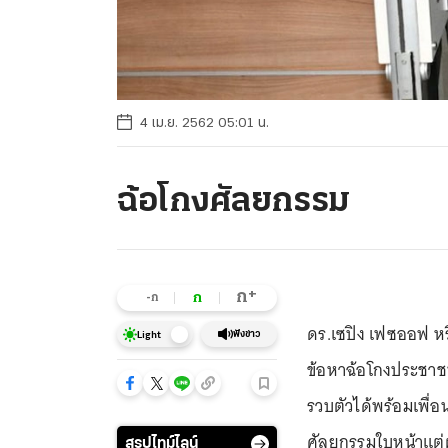
4 เม.ย. 2562 05:01 น.
ฉ้อโกงศัลยกรรม
+
ก
ก
-ก
ดร.เซปิง เฟซออฟ หร
ฟังข่าว
Light
ข้อหาฉ้อโกงประชาชน
รวบตัวได้พร้อมเพื่อ
ศัลยกรรมใบหน้าแต
สรุปไทม์ไลน์