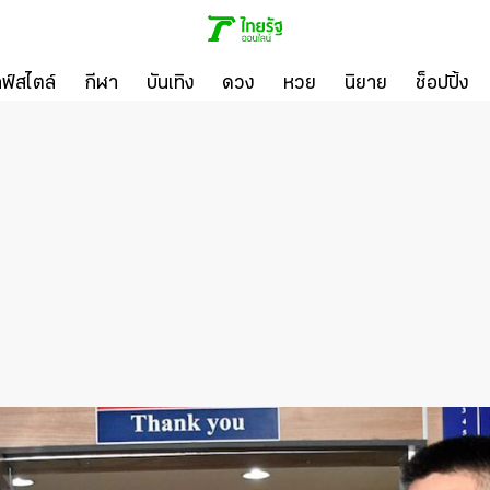
ลฟ์สไตล์
กีฬา
บันเทิง
ดวง
หวย
นิยาย
ช็อปปิ้ง