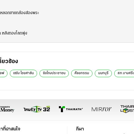
ม หลอกขายกล้องส่องพระ
ด หลังทองโลกพุ่ง
กี่ยวข้อง
ออฟ
เซปิง ไชยศาส์น
ฉ้อโกงประชาชน
ศัลยกรรม
นนทบุรี
สภ.บางศรีเ
หาที่น่าสนใจ
กีฬา