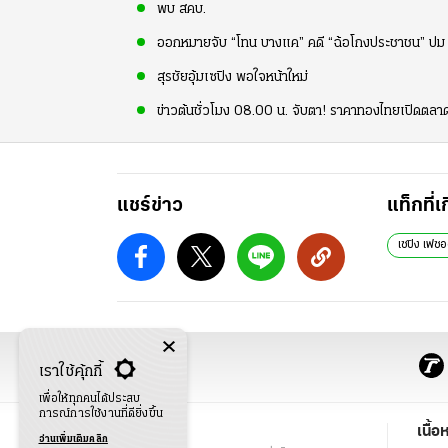
พบ สคบ.
ออกหมายจับ “โทน บางแค” คดี “ฉ้อโกงประชาชน” ป
สุรชัยอุ้มเซปิง พอใจหน้าใหม่
ข่าวต้นชั่วโมง 08.00 น. จับตา! ราคาทองไทยเปิดตลา
แชร์ข่าว
แท็กที่เ
เซปิง เฟซ
เราใช้คุ้กกี้
เพื่อให้ทุกคนได้ประสบ
การณ์การใช้งานที่ดียิ่งขึ้น
ข่าว
เนื้อ
อ่านเพิ่มเติมคลิก