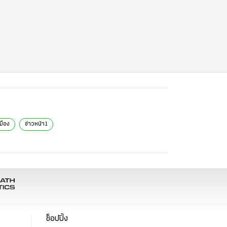
มือง
ข่าวหน้า1
ช็อปปิ้ง