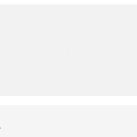
...
'