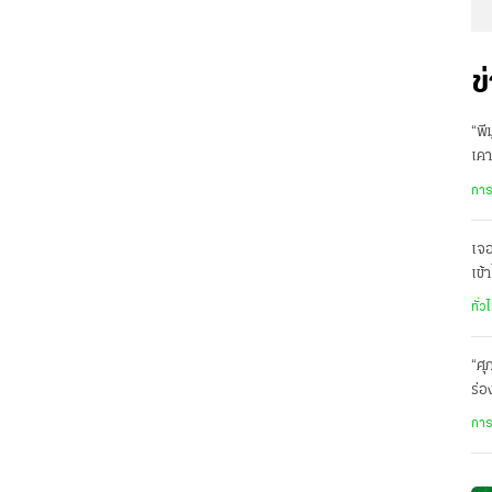
ข
“พี
เคา
นี้
การ
เจ
เข้
รา
ทั่ว
“ศุ
ร่อ
เส
การ