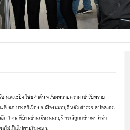
ือ น.ส.เซปิง ไชยศาส์น พร้อมทนายความ เข้ารับทราบ
 ที่ สภ.บางศรีเมือง อ.เมืองนนทบุรี หลัง ตำรวจ ศปอส.ตร.
นอีก 1 คน ที่บ้านย่านเมืองนนทบุรี กรณีถูกกล่าวหาว่าทำ
่ผลไม่เป็นไปตามโฆษณา.