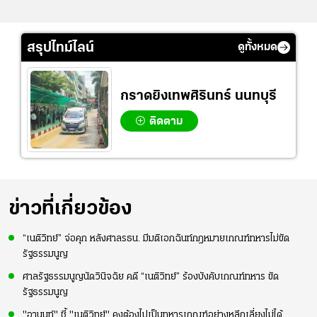
สรุปไทม์ไลน์
ดูทั้งหมด
กราดยิงเทพศิรินทร์ นนทบุรี
ติดตาม
ข่าวที่เกี่ยวข้อง
“เนติวิทย์” จ่อคุก หลังศาลรธน. มีมติเอกฉันท์กฎหมายเกณฑ์ทหารไม่ขัด
รัฐธรรมนูญ
ศาลรัฐธรรมนูญนัดวินิจฉัย คดี “เนติวิทย์” ร้องบังคับเกณฑ์ทหาร ขัด
รัฐธรรมนูญ
"อานนท์" ชี้ "เนติวิทย์" คงต้องไปเป็นทหารเกณฑ์อย่างหลีกเลี่ยงไม่ได้