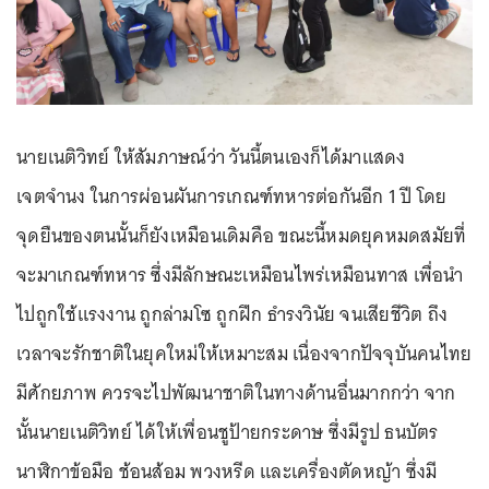
นายเนติวิทย์ ให้สัมภาษณ์ว่า วันนี้ตนเองก็ได้มาแสดง
เจตจำนง ในการผ่อนผันการเกณฑ์ทหารต่อกันอีก 1 ปี โดย
จุดยืนของตนนั้นก็ยังเหมือนเดิมคือ ขณะนี้หมดยุคหมดสมัยที่
จะมาเกณฑ์ทหาร ซึ่งมีลักษณะเหมือนไพร่เหมือนทาส เพื่อนำ
ไปถูกใช้แรงงาน ถูกล่ามโซ ถูกฝึก ธำรงวินัย จนเสียชีวิต ถึง
เวลาจะรักชาติในยุคใหม่ให้เหมาะสม เนื่องจากปัจจุบันคนไทย
มีศักยภาพ ควรจะไปพัฒนาชาติในทางด้านอื่นมากกว่า จาก
นั้นนายเนติวิทย์ ได้ให้เพื่อนชูป้ายกระดาษ ซึ่งมีรูป ธนบัตร
นาฬิกาข้อมือ ช้อนส้อม พวงหรีด และเครื่องตัดหญ้า ซึ่งมี