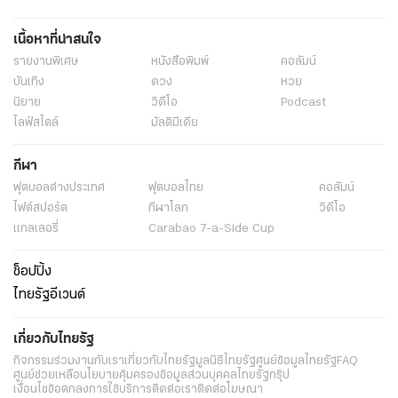
เนื้อหาที่น่าสนใจ
รายงานพิเศษ
หนังสือพิมพ์
คอลัมน์
บันเทิง
ดวง
หวย
นิยาย
วิดีโอ
Podcast
ไลฟ์สไตล์
มัลติมีเดีย
กีฬา
ฟุตบอลต่่างประเทศ
ฟุตบอลไทย
คอลัมน์
ไฟต์สปอร์ต
กีฬาโลก
วิดีโอ
แกลเลอรี่
Carabao 7-a-Side Cup
ช็อปปิ้ง
ไทยรัฐอีเวนต์
เกี่ยวกับไทยรัฐ
กิจกรรม
ร่วมงานกับเรา
เกี่ยวกับไทยรัฐ
มูลนิธิไทยรัฐ
ศูนย์ข้อมูลไทยรัฐ
FAQ
ศูนย์ช่วยเหลือ
นโยบายคุ้มครองข้อมูลส่วนบุคคลไทยรัฐกรุ๊ป
เงื่อนไขข้อตกลงการใช้บริการ
ติดต่อเรา
ติดต่อโฆษณา