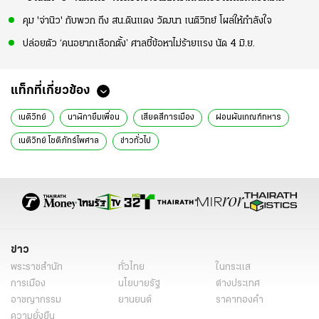
คุม 'จ่านิว' กับพวก ถึง สน.ดินแดง วัฒนา เนติวิทย์ โผล่ให้กำลังใจ
ปล่อยตัว ‘คนอยากเลือกตั้ง’ ศาลชี้ข้อหาไม่ร้ายแรง นัด 4 มิ.ย.
แท็กที่เกี่ยวข้อง
เนติวิทย์
นาฬิกายืมเพื่อน
เสียดสีการเมือง
ผ่อนผันเกณฑ์ทหาร
เนติวิทย์ โชติภัทร์ไพศาล
ข่าวทั่วไป
ข่าว
พระราชสำนัก
ทั่วไทย
ในกระแส
การเมือง
นโยบายรัฐ
ต่างประเทศ
อาชญากรรม
ยานยนต์
ราคาทองคำ
ความยั่งยืน