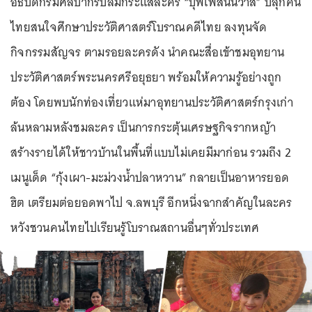
อธิบดีกรมศิลปากรปลื้มกระแสละคร “บุพเพสันนิวาส” ปลุกคน
ไทยสนใจศึกษาประวัติศาสตร์โบราณคดีไทย ลงทุนจัด
กิจกรรมสัญจร ตามรอยละครดัง นำคณะสื่อเข้าชมอุทยาน
ประวัติศาสตร์พระนครศรีอยุธยา พร้อมให้ความรู้อย่างถูก
ต้อง โดยพบนักท่องเที่ยวแห่มาอุทยานประวัติศาสตร์กรุงเก่า
ล้นหลามหลังชมละคร เป็นการกระตุ้นเศรษฐกิจรากหญ้า
สร้างรายได้ให้ชาวบ้านในพื้นที่แบบไม่เคยมีมาก่อน รวมถึง 2
เมนูเด็ด “กุ้งเผา-มะม่วงน้ำปลาหวาน” กลายเป็นอาหารยอด
ฮิต เตรียมต่อยอดพาไป จ.ลพบุรี อีกหนึ่งฉากสำคัญในละคร
หวังชวนคนไทยไปเรียนรู้โบราณสถานอื่นๆทั่วประเทศ