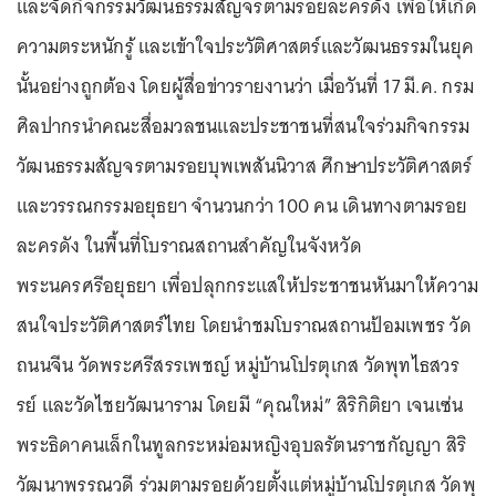
และจัดกิจกรรมวัฒนธรรมสัญจรตามรอยละครดัง เพื่อให้เกิด
ความตระหนักรู้ และเข้าใจประวัติศาสตร์และวัฒนธรรมในยุค
นั้นอย่างถูกต้อง โดยผู้สื่อข่าวรายงานว่า เมื่อวันที่ 17 มี.ค. กรม
ศิลปากรนำคณะสื่อมวลชนและประชาชนที่สนใจร่วมกิจกรรม
วัฒนธรรมสัญจรตามรอยบุพเพสันนิวาส ศึกษาประวัติศาสตร์
และวรรณกรรมอยุธยา จำนวนกว่า 100 คน เดินทางตามรอย
ละครดัง ในพื้นที่โบราณสถานสำคัญในจังหวัด
พระนครศรีอยุธยา เพื่อปลุกกระแสให้ประชาชนหันมาให้ความ
สนใจประวัติศาสตร์ไทย โดยนำชมโบราณสถานป้อมเพชร วัด
ถนนจีน วัดพระศรีสรรเพชญ์ หมู่บ้านโปรตุเกส วัดพุทไธสวร
รย์ และวัดไชยวัฒนาราม โดยมี “คุณใหม่” สิริกิติยา เจนเซ่น
พระธิดาคนเล็กในทูลกระหม่อมหญิงอุบลรัตนราชกัญญา สิริ
วัฒนาพรรณวดี ร่วมตามรอยด้วยตั้งแต่หมู่บ้านโปรตุเกส วัดพุ