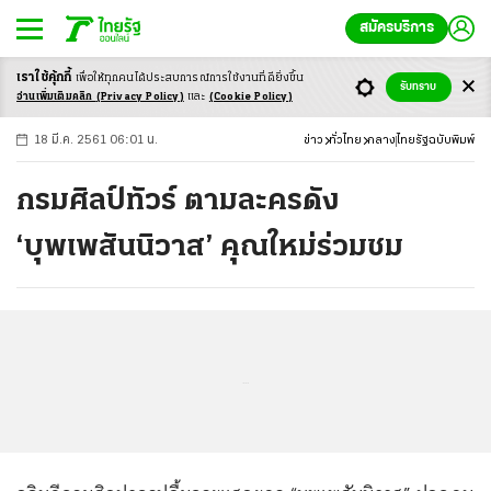
สมัครบริการ
เราใช้คุ้กกี้
เพื่อให้ทุกคนได้ประสบ
การณ์การใช้งานที่ดียิ่งขึ้น
+
ก
ก
-ก
รับทราบ
อ่านเพิ่มเติมคลิก
(Privacy Policy)
และ
(Cookie Policy)
18 มี.ค. 2561 06:01 น.
ข่าว
ทั่วไทย
กลาง
ไทยรัฐฉบับพิมพ์
กรมศิลป์ทัวร์ ตามละครดัง
‘บุพเพสันนิวาส’ คุณใหม่ร่วมชม
...