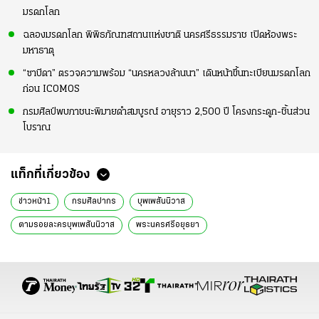
มรดกโลก
ฉลองมรดกโลก พิพิธภัณฑสถานแห่งชาติ นครศรีธรรมราช เปิดห้องพระ
มหาธาตุ
“ซาบีดา” ตรวจความพร้อม “นครหลวงล้านนา” เดินหน้าขึ้นทะเบียนมรดกโลก
ก่อน ICOMOS
กรมศิลป์พบภาชนะพิมายดำสมบูรณ์ อายุราว 2,500 ปี โครงกระดูก-ชิ้นส่วน
โบราณ
แท็กที่เกี่ยวข้อง
ข่าวหน้า1
กรมศิลปากร
บุพเพสันนิวาส
ตามรอยละครบุพเพสันนิวาส
พระนครศรีอยุธยา