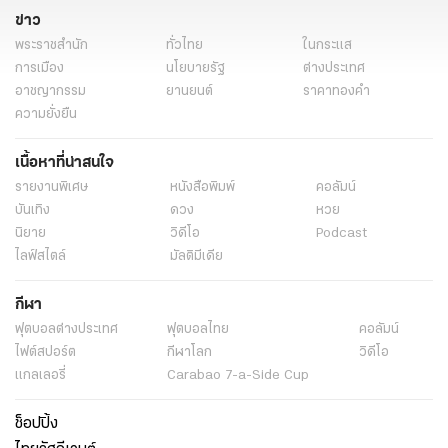
ข่าว
พระราชสำนัก
ทั่วไทย
ในกระแส
การเมือง
นโยบายรัฐ
ต่างประเทศ
อาชญากรรม
ยานยนต์
ราคาทองคำ
ความยั่งยืน
เนื้อหาที่น่าสนใจ
รายงานพิเศษ
หนังสือพิมพ์
คอลัมน์
บันเทิง
ดวง
หวย
นิยาย
วิดีโอ
Podcast
ไลฟ์สไตล์
มัลติมีเดีย
กีฬา
ฟุตบอลต่่างประเทศ
ฟุตบอลไทย
คอลัมน์
ไฟต์สปอร์ต
กีฬาโลก
วิดีโอ
แกลเลอรี่
Carabao 7-a-Side Cup
ช็อปปิ้ง