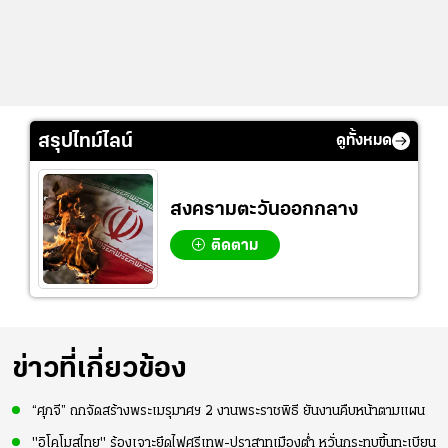
สรุปไทม์ไลน์
ดูทั้งหมด
สงครามตะวันออกกลาง
ติดตาม
ข่าวที่เกี่ยวข้อง
“ศุภจี” ถกจัดสร้างพระเมรุมาศฯ 2 งานพระราชพิธี ยันงานคืบหน้าตามแผน
"อิโคโมสไทย" ร้องเจาะยึดไฟศรีเทพ-ปราสาทเมืองต่ำ หวั่นกระทบขึ้นทะเบียน